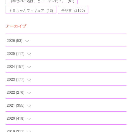
【幸せの在処は、どこニャンだ？】
(
51
)
トヨちゃんフィギュア
(
13
)
全記事
(
2150
)
アーカイブ
2026
(
53
)
(
1
)
2025
(
117
)
(
5
)
(
11
)
2024
(
157
)
(
7
)
(
12
)
(
13
)
2023
(
177
)
(
11
)
(
12
)
(
13
)
(
20
)
2022
(
276
)
(
8
)
(
13
)
(
10
)
(
10
)
(
17
)
2021
(
355
)
(
6
)
(
6
)
(
13
)
(
11
)
(
16
)
(
19
)
2020
(
418
)
(
8
)
(
5
)
(
11
)
(
13
)
(
21
)
(
12
)
(
44
)
2019
(
311
)