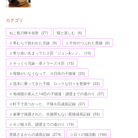
カテゴリ
ねこ処川柳＆短歌
(
27
)
猫と楽しむ
(
6
)
♬草むらで拾われた兄妹
(
9
)
♬片目のつぶれた黒猫
(
9
)
♬寄り添い丸まってた２匹「ジュン&シノ」
(
10
)
♬そっくり兄妹・茶トラーズ４匹
(
15
)
♬母猫がいなくなって、４日目の子猫達
(
23
)
♬流木に乗ってきた子猫、ロックな日々を更新中
(
22
)
♬地域猫が産んた14匹の子猫達・譲渡までの道のり
(
37
)
♬軒下で見つかった、子猫６匹成長記録
(
37
)
♬倉庫で保護された、生後間もない黒猫成長記録
(
53
)
♬キジ猫３匹、譲渡までの道のり
(
19
)
里親さまからの成長記録
(
274
)
☆日々の猫活動
(
194
)