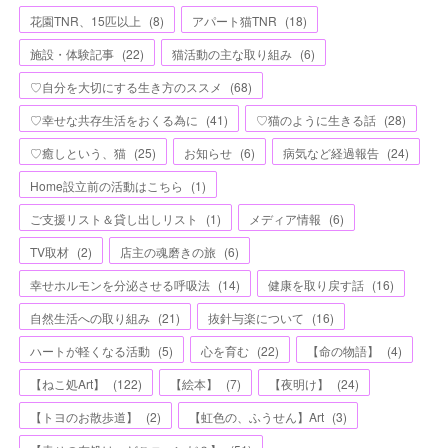
花園TNR、15匹以上
(
8
)
アパート猫TNR
(
18
)
施設・体験記事
(
22
)
猫活動の主な取り組み
(
6
)
♡自分を大切にする生き方のススメ
(
68
)
♡幸せな共存生活をおくる為に
(
41
)
♡猫のように生きる話
(
28
)
♡癒しという、猫
(
25
)
お知らせ
(
6
)
病気など経過報告
(
24
)
Home設立前の活動はこちら
(
1
)
ご支援リスト＆貸し出しリスト
(
1
)
メディア情報
(
6
)
TV取材
(
2
)
店主の魂磨きの旅
(
6
)
幸せホルモンを分泌させる呼吸法
(
14
)
健康を取り戻す話
(
16
)
自然生活への取り組み
(
21
)
抜針与楽について
(
16
)
ハートが軽くなる活動
(
5
)
心を育む
(
22
)
【命の物語】
(
4
)
【ねこ処Art】
(
122
)
【絵本】
(
7
)
【夜明け】
(
24
)
【トヨのお散歩道】
(
2
)
【虹色の、ふうせん】Art
(
3
)