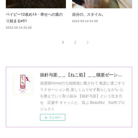
ベイビー12改め14・幸せへの道の
自分の、スタイル。
り始まる#51
2022.09.14 01:59
2022.09.14 22:40
1
2
抜針与楽＿＿【ねこ処】＿＿猫楽ゼーションHome☆
保護猫Homeの七福猫達に癒されて 氣楽に過ごすリ
ラクゼーション処 楽しくムリせず暮らしながら 心
を整えていく取り組み 【抜針与楽】という生き方
を 応援中 キャッ☆と、喜ぶ Beautiful Earthプロ
ジェクト
フォロー