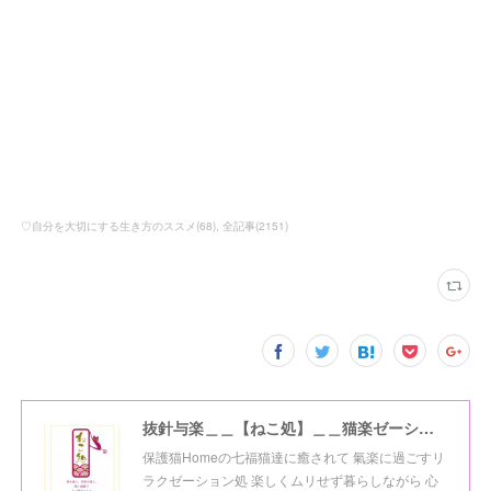
♡自分を大切にする生き方のススメ
(
68
)
全記事
(
2151
)
抜針与楽＿＿【ねこ処】＿＿猫楽ゼーションHome☆
保護猫Homeの七福猫達に癒されて 氣楽に過ごすリ
ラクゼーション処 楽しくムリせず暮らしながら 心