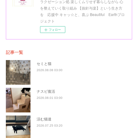
ラクゼーション処 楽しくムリせず暮らしながら 心
を整えていく取り組み 【抜針与楽】という生き方
を 応援中 キャッ☆と、喜ぶ Beautiful Earthプロ
ジェクト
フォロー
記事一覧
セミと猫
2026.08.08 03:00
ナスビ復活
2026.08.01 03:00
涼む猫達
2026.07.25 03:20