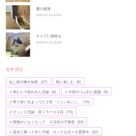
夏の猫達
2026.07.18 03:00
チャプに階段を
2026.07.11 03:00
カテゴリ
ねこ処川柳＆短歌
(
27
)
猫と楽しむ
(
6
)
♬草むらで拾われた兄妹
(
9
)
♬片目のつぶれた黒猫
(
9
)
♬寄り添い丸まってた２匹「ジュン&シノ」
(
10
)
♬そっくり兄妹・茶トラーズ４匹
(
15
)
♬母猫がいなくなって、４日目の子猫達
(
23
)
♬流木に乗ってきた子猫、ロックな日々を更新中
(
22
)