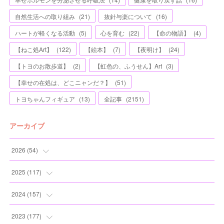
自然生活への取り組み
(
21
)
抜針与楽について
(
16
)
ハートが軽くなる活動
(
5
)
心を育む
(
22
)
【命の物語】
(
4
)
【ねこ処Art】
(
122
)
【絵本】
(
7
)
【夜明け】
(
24
)
【トヨのお散歩道】
(
2
)
【虹色の、ふうせん】Art
(
3
)
【幸せの在処は、どこニャンだ？】
(
51
)
トヨちゃんフィギュア
(
13
)
全記事
(
2151
)
アーカイブ
2026
(
54
)
(
2
)
2025
(
117
)
(
5
)
(
11
)
2024
(
157
)
(
7
)
(
12
)
(
13
)
2023
(
177
)