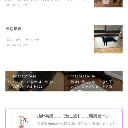
2026.08.01 03:00
涼む猫達
涼しいかい（●＾o＾●）
2026.07.25 03:20
2022.09.27 06:30
2022.09.24 01:39
ベイビー12改め14・幸せへ
流木に乗ってやってきた子
の道のり始まる#52
ねこ、ロックな日々を更新
中。#3
抜針与楽＿＿【ねこ処】＿＿猫楽ゼーションHome☆
保護猫Homeの七福猫達に癒されて 氣楽に過ごすリ