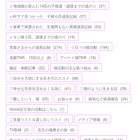
♬地域猫が産んた14匹の子猫達・譲渡までの道のり
(
37
)
♬軒下で見つかった、子猫６匹成長記録
(
37
)
♬倉庫で保護された、生後間もない黒猫成長記録
(
53
)
♬キジ猫３匹、譲渡までの道のり
(
19
)
里親さまからの成長記録
(
274
)
☆日々の猫活動
(
194
)
花園TNR、15匹以上
(
8
)
アパート猫TNR
(
18
)
施設・体験記事
(
22
)
猫活動の主な取り組み
(
6
)
♡自分を大切にする生き方のススメ
(
68
)
♡幸せな共存生活をおくる為に
(
41
)
♡猫のように生きる話
(
28
)
♡癒しという、猫
(
25
)
お知らせ
(
6
)
病気など経過報告
(
24
)
Home設立前の活動はこちら
(
1
)
ご支援リスト＆貸し出しリスト
(
1
)
メディア情報
(
6
)
TV取材
(
2
)
店主の魂磨きの旅
(
6
)
幸せホルモンを分泌させる呼吸法
(
14
)
健康を取り戻す話
(
16
)