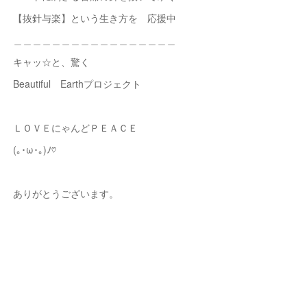
【抜針与楽】という生き方を 応援中
＿＿＿＿＿＿＿＿＿＿＿＿＿＿＿＿＿
キャッ☆と、驚く
Beautiful Earthプロジェクト
ＬＯＶＥにゃんどＰＥＡＣＥ
(｡･ω･｡)ﾉ♡
ありがとうございます。