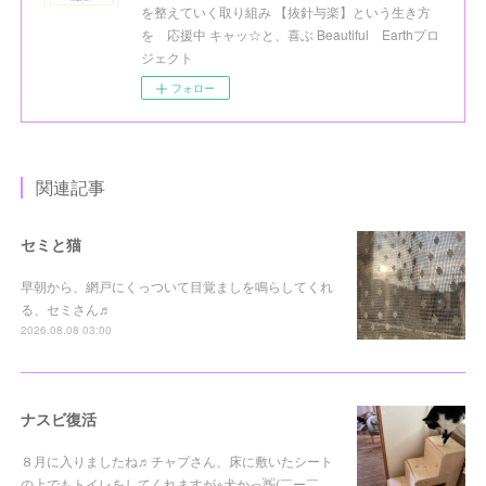
を整えていく取り組み 【抜針与楽】という生き方
を 応援中 キャッ☆と、喜ぶ Beautiful Earthプロ
ジェクト
フォロー
関連記事
セミと猫
早朝から、網戸にくっついて目覚ましを鳴らしてくれ
る、セミさん♬
2026.08.08 03:00
ナスビ復活
８月に入りましたね♬チャプさん、床に敷いたシート
の上でもトイレをしてくれますが※犬かっ👋(￣ー￣…