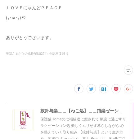
ＬＯＶＥにゃんどＰＥＡＣＥ
(｡･ω･｡)ﾉ♡
ありがとうございます。
里親さまからの成長記録
(
274
)
全記事
(
2151
)
抜針与楽＿＿【ねこ処】＿＿猫楽ゼーションHome☆
保護猫Homeの七福猫達に癒されて 氣楽に過ごすリ
ラクゼーション処 楽しくムリせず暮らしながら 心
を整えていく取り組み 【抜針与楽】という生き方
を 応援中 キャッ☆と、喜ぶ Beautiful Earthプロ