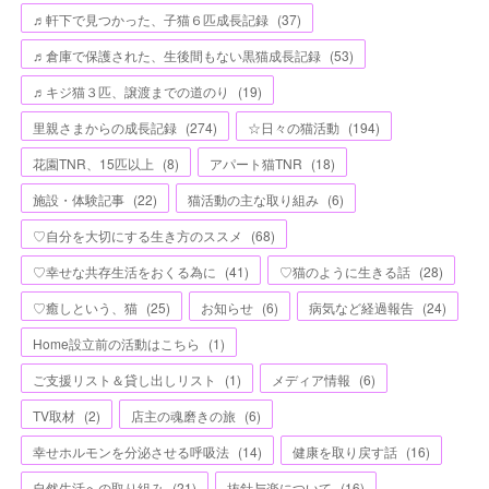
♬軒下で見つかった、子猫６匹成長記録
(
37
)
♬倉庫で保護された、生後間もない黒猫成長記録
(
53
)
♬キジ猫３匹、譲渡までの道のり
(
19
)
里親さまからの成長記録
(
274
)
☆日々の猫活動
(
194
)
花園TNR、15匹以上
(
8
)
アパート猫TNR
(
18
)
施設・体験記事
(
22
)
猫活動の主な取り組み
(
6
)
♡自分を大切にする生き方のススメ
(
68
)
♡幸せな共存生活をおくる為に
(
41
)
♡猫のように生きる話
(
28
)
♡癒しという、猫
(
25
)
お知らせ
(
6
)
病気など経過報告
(
24
)
Home設立前の活動はこちら
(
1
)
ご支援リスト＆貸し出しリスト
(
1
)
メディア情報
(
6
)
TV取材
(
2
)
店主の魂磨きの旅
(
6
)
幸せホルモンを分泌させる呼吸法
(
14
)
健康を取り戻す話
(
16
)
自然生活への取り組み
(
21
)
抜針与楽について
(
16
)