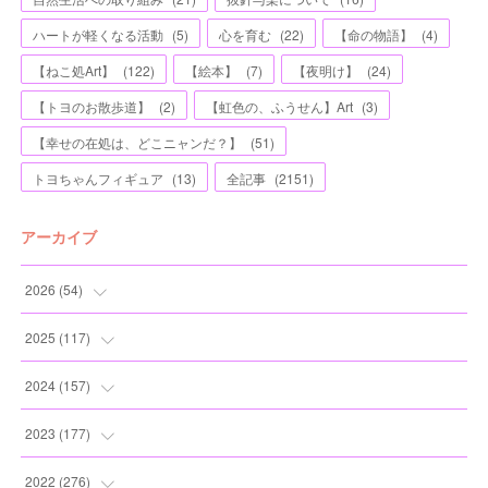
ハートが軽くなる活動
(
5
)
心を育む
(
22
)
【命の物語】
(
4
)
【ねこ処Art】
(
122
)
【絵本】
(
7
)
【夜明け】
(
24
)
【トヨのお散歩道】
(
2
)
【虹色の、ふうせん】Art
(
3
)
【幸せの在処は、どこニャンだ？】
(
51
)
トヨちゃんフィギュア
(
13
)
全記事
(
2151
)
アーカイブ
2026
(
54
)
(
2
)
2025
(
117
)
(
5
)
(
11
)
2024
(
157
)
(
7
)
(
12
)
(
13
)
2023
(
177
)
(
11
)
(
12
)
(
13
)
(
20
)
2022
(
276
)