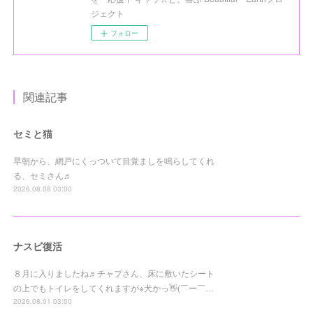
ジェクト
フォロー
関連記事
セミと猫
早朝から、網戸にくっついて目覚ましを鳴らしてくれ
る、セミさん♬
2026.08.08 03:00
ナスビ復活
８月に入りましたね♬チャプさん、床に敷いたシート
の上でもトイレをしてくれますが※犬かっ👋(￣ー￣…
2026.08.01 03:00