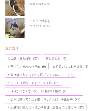
2026.07.18 03:00
チャプに階段を
2026.07.11 03:00
カテゴリ
ねこ処川柳＆短歌
(
27
)
猫と楽しむ
(
6
)
♬草むらで拾われた兄妹
(
9
)
♬片目のつぶれた黒猫
(
9
)
♬寄り添い丸まってた２匹「ジュン&シノ」
(
10
)
♬そっくり兄妹・茶トラーズ４匹
(
15
)
♬母猫がいなくなって、４日目の子猫達
(
23
)
♬流木に乗ってきた子猫、ロックな日々を更新中
(
22
)
♬地域猫が産んた14匹の子猫達・譲渡までの道のり
(
37
)