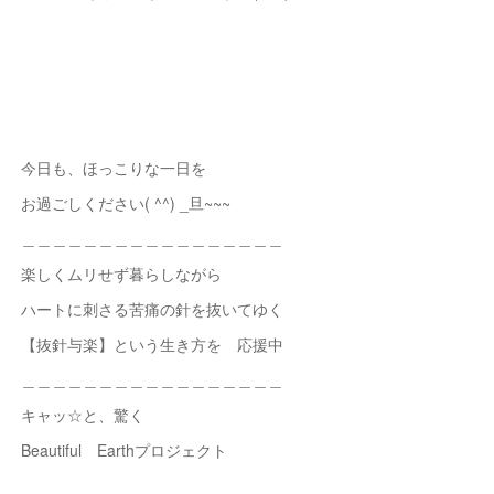
今日も、ほっこりな一日を
お過ごしください( ^^) _旦~~~
＿＿＿＿＿＿＿＿＿＿＿＿＿＿＿＿＿
楽しくムリせず暮らしながら
ハートに刺さる苦痛の針を抜いてゆく
【抜針与楽】という生き方を 応援中
＿＿＿＿＿＿＿＿＿＿＿＿＿＿＿＿＿
キャッ☆と、驚く
Beautiful Earthプロジェクト