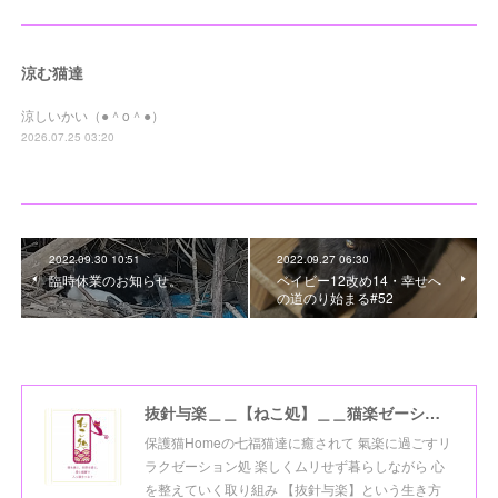
涼む猫達
涼しいかい（●＾o＾●）
2026.07.25 03:20
2022.09.30 10:51
2022.09.27 06:30
臨時休業のお知らせ。
ベイビー12改め14・幸せへ
の道のり始まる#52
抜針与楽＿＿【ねこ処】＿＿猫楽ゼーションHome☆
保護猫Homeの七福猫達に癒されて 氣楽に過ごすリ
ラクゼーション処 楽しくムリせず暮らしながら 心
を整えていく取り組み 【抜針与楽】という生き方