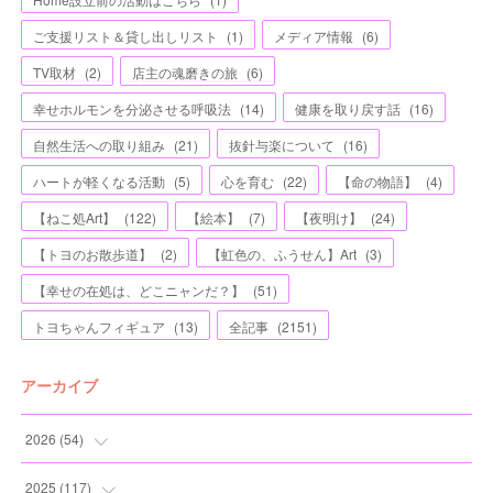
ご支援リスト＆貸し出しリスト
(
1
)
メディア情報
(
6
)
TV取材
(
2
)
店主の魂磨きの旅
(
6
)
幸せホルモンを分泌させる呼吸法
(
14
)
健康を取り戻す話
(
16
)
自然生活への取り組み
(
21
)
抜針与楽について
(
16
)
ハートが軽くなる活動
(
5
)
心を育む
(
22
)
【命の物語】
(
4
)
【ねこ処Art】
(
122
)
【絵本】
(
7
)
【夜明け】
(
24
)
【トヨのお散歩道】
(
2
)
【虹色の、ふうせん】Art
(
3
)
【幸せの在処は、どこニャンだ？】
(
51
)
トヨちゃんフィギュア
(
13
)
全記事
(
2151
)
アーカイブ
2026
(
54
)
(
2
)
2025
(
117
)