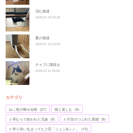
涼む猫達
2026.07.25 03:20
夏の猫達
2026.07.18 03:00
チャプに階段を
2026.07.11 03:00
カテゴリ
ねこ処川柳＆短歌
(
27
)
猫と楽しむ
(
6
)
♬草むらで拾われた兄妹
(
9
)
♬片目のつぶれた黒猫
(
9
)
♬寄り添い丸まってた２匹「ジュン&シノ」
(
10
)