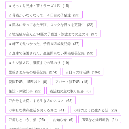
♬そっくり兄妹・茶トラーズ４匹
(
15
)
♬母猫がいなくなって、４日目の子猫達
(
23
)
♬流木に乗ってきた子猫、ロックな日々を更新中
(
22
)
♬地域猫が産んた14匹の子猫達・譲渡までの道のり
(
37
)
♬軒下で見つかった、子猫６匹成長記録
(
37
)
♬倉庫で保護された、生後間もない黒猫成長記録
(
53
)
♬キジ猫３匹、譲渡までの道のり
(
19
)
里親さまからの成長記録
(
274
)
☆日々の猫活動
(
194
)
花園TNR、15匹以上
(
8
)
アパート猫TNR
(
18
)
施設・体験記事
(
22
)
猫活動の主な取り組み
(
6
)
♡自分を大切にする生き方のススメ
(
68
)
♡幸せな共存生活をおくる為に
(
41
)
♡猫のように生きる話
(
28
)
♡癒しという、猫
(
25
)
お知らせ
(
6
)
病気など経過報告
(
24
)
Home設立前の活動はこちら
(
1
)