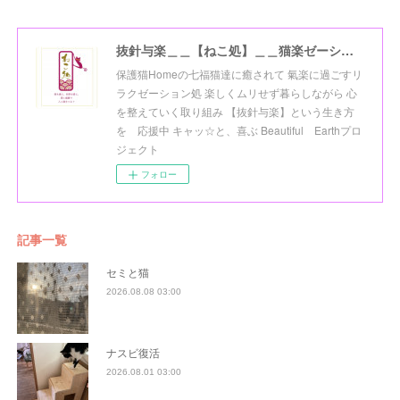
抜針与楽＿＿【ねこ処】＿＿猫楽ゼーションHome☆
保護猫Homeの七福猫達に癒されて 氣楽に過ごすリ
ラクゼーション処 楽しくムリせず暮らしながら 心
を整えていく取り組み 【抜針与楽】という生き方
を 応援中 キャッ☆と、喜ぶ Beautiful Earthプロ
ジェクト
フォロー
記事一覧
セミと猫
2026.08.08 03:00
ナスビ復活
2026.08.01 03:00