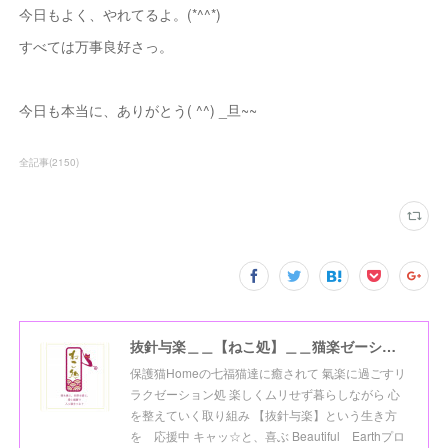
今日もよく、やれてるよ。(*^^*)
すべては万事良好さっ。
今日も本当に、ありがとう( ^^) _旦~~
全記事
(
2150
)
抜針与楽＿＿【ねこ処】＿＿猫楽ゼーションHome☆
保護猫Homeの七福猫達に癒されて 氣楽に過ごすリ
ラクゼーション処 楽しくムリせず暮らしながら 心
を整えていく取り組み 【抜針与楽】という生き方
を 応援中 キャッ☆と、喜ぶ Beautiful Earthプロ