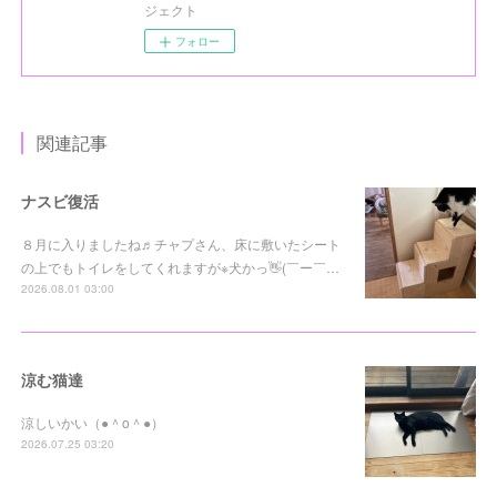
ジェクト
フォロー
関連記事
ナスビ復活
８月に入りましたね♬チャプさん、床に敷いたシート
の上でもトイレをしてくれますが※犬かっ👋(￣ー￣…
2026.08.01 03:00
涼む猫達
涼しいかい（●＾o＾●）
2026.07.25 03:20