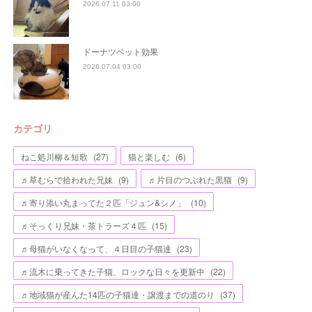
2026.07.11 03:00
ドーナツベット効果
2026.07.04 03:00
カテゴリ
ねこ処川柳＆短歌
(
27
)
猫と楽しむ
(
6
)
♬草むらで拾われた兄妹
(
9
)
♬片目のつぶれた黒猫
(
9
)
♬寄り添い丸まってた２匹「ジュン&シノ」
(
10
)
♬そっくり兄妹・茶トラーズ４匹
(
15
)
♬母猫がいなくなって、４日目の子猫達
(
23
)
♬流木に乗ってきた子猫、ロックな日々を更新中
(
22
)
♬地域猫が産んた14匹の子猫達・譲渡までの道のり
(
37
)