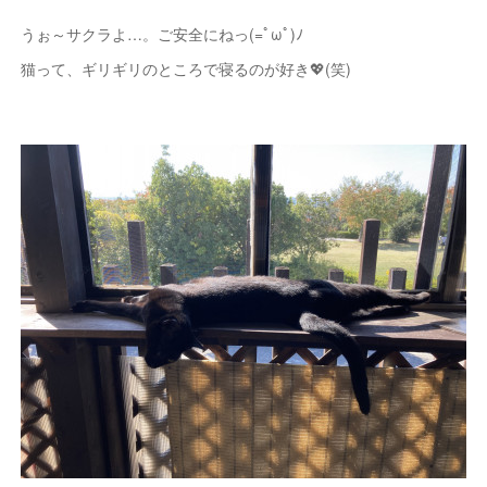
うぉ～サクラよ…。ご安全にねっ(=ﾟωﾟ)ﾉ
猫って、ギリギリのところで寝るのが好き💖(笑)