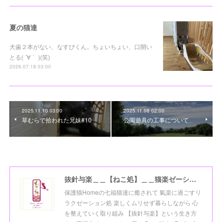
夏の猫達
犬歯２本がない、なすびくん。ちょいちょい、口開い
とる( ´∀｀ )(笑)
2026.07.18 03:00
2025.11.10 03:00
2025.11.08 02:00
草むらで拾われた兄妹#10
公園遊具の工事について
抜針与楽＿＿【ねこ処】＿＿猫楽ゼーションHome☆
保護猫Homeの七福猫達に癒されて 氣楽に過ごすリ
ラクゼーション処 楽しくムリせず暮らしながら 心
を整えていく取り組み 【抜針与楽】という生き方