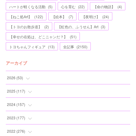
ハートが軽くなる活動
(
5
)
心を育む
(
22
)
【命の物語】
(
4
)
【ねこ処Art】
(
122
)
【絵本】
(
7
)
【夜明け】
(
24
)
【トヨのお散歩道】
(
2
)
【虹色の、ふうせん】Art
(
3
)
【幸せの在処は、どこニャンだ？】
(
51
)
トヨちゃんフィギュア
(
13
)
全記事
(
2150
)
アーカイブ
2026
(
53
)
(
1
)
2025
(
117
)
(
5
)
(
11
)
2024
(
157
)
(
7
)
(
12
)
(
13
)
2023
(
177
)
(
11
)
(
12
)
(
13
)
(
20
)
2022
(
276
)