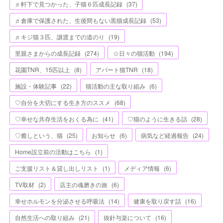
♬軒下で見つかった、子猫６匹成長記録
(
37
)
♬倉庫で保護された、生後間もない黒猫成長記録
(
53
)
♬キジ猫３匹、譲渡までの道のり
(
19
)
里親さまからの成長記録
(
274
)
☆日々の猫活動
(
194
)
花園TNR、15匹以上
(
8
)
アパート猫TNR
(
18
)
施設・体験記事
(
22
)
猫活動の主な取り組み
(
6
)
♡自分を大切にする生き方のススメ
(
68
)
♡幸せな共存生活をおくる為に
(
41
)
♡猫のように生きる話
(
28
)
♡癒しという、猫
(
25
)
お知らせ
(
6
)
病気など経過報告
(
24
)
Home設立前の活動はこちら
(
1
)
ご支援リスト＆貸し出しリスト
(
1
)
メディア情報
(
6
)
TV取材
(
2
)
店主の魂磨きの旅
(
6
)
幸せホルモンを分泌させる呼吸法
(
14
)
健康を取り戻す話
(
16
)
自然生活への取り組み
(
21
)
抜針与楽について
(
16
)