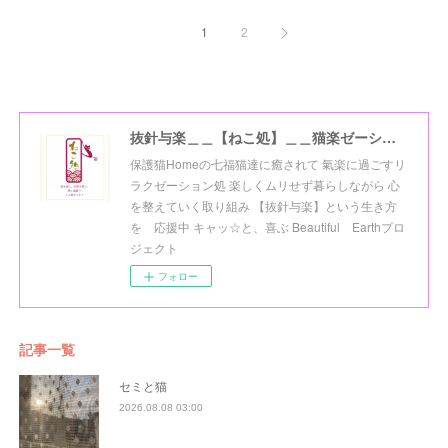
1
2
抜針与楽＿＿【ねこ処】＿＿猫楽ゼーションHome☆
保護猫Homeの七福猫達に癒されて 氣楽に過ごすリ
ラクゼーション処 楽しくムリせず暮らしながら 心
を整えていく取り組み 【抜針与楽】という生き方
を 応援中 キャッ☆と、喜ぶ Beautiful Earthプロ
ジェクト
フォロー
記事一覧
セミと猫
2026.08.08 03:00