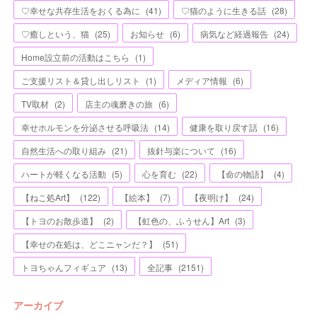
♡幸せな共存生活をおくる為に
(
41
)
♡猫のように生きる話
(
28
)
♡癒しという、猫
(
25
)
お知らせ
(
6
)
病気など経過報告
(
24
)
Home設立前の活動はこちら
(
1
)
ご支援リスト＆貸し出しリスト
(
1
)
メディア情報
(
6
)
TV取材
(
2
)
店主の魂磨きの旅
(
6
)
幸せホルモンを分泌させる呼吸法
(
14
)
健康を取り戻す話
(
16
)
自然生活への取り組み
(
21
)
抜針与楽について
(
16
)
ハートが軽くなる活動
(
5
)
心を育む
(
22
)
【命の物語】
(
4
)
【ねこ処Art】
(
122
)
【絵本】
(
7
)
【夜明け】
(
24
)
【トヨのお散歩道】
(
2
)
【虹色の、ふうせん】Art
(
3
)
【幸せの在処は、どこニャンだ？】
(
51
)
トヨちゃんフィギュア
(
13
)
全記事
(
2151
)
アーカイブ