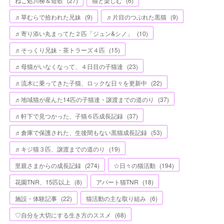
ねこ処川柳＆短歌
(
27
)
猫と楽しむ
(
6
)
♬草むらで拾われた兄妹
(
9
)
♬片目のつぶれた黒猫
(
9
)
♬寄り添い丸まってた２匹「ジュン&シノ」
(
10
)
♬そっくり兄妹・茶トラーズ４匹
(
15
)
♬母猫がいなくなって、４日目の子猫達
(
23
)
♬流木に乗ってきた子猫、ロックな日々を更新中
(
22
)
♬地域猫が産んた14匹の子猫達・譲渡までの道のり
(
37
)
♬軒下で見つかった、子猫６匹成長記録
(
37
)
♬倉庫で保護された、生後間もない黒猫成長記録
(
53
)
♬キジ猫３匹、譲渡までの道のり
(
19
)
里親さまからの成長記録
(
274
)
☆日々の猫活動
(
194
)
花園TNR、15匹以上
(
8
)
アパート猫TNR
(
18
)
施設・体験記事
(
22
)
猫活動の主な取り組み
(
6
)
♡自分を大切にする生き方のススメ
(
68
)