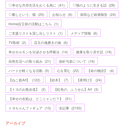
♡幸せな共存生活をおくる為に
(
41
)
♡猫のように生きる話
(
28
)
♡癒しという、猫
(
25
)
お知らせ
(
6
)
病気など経過報告
(
24
)
Home設立前の活動はこちら
(
1
)
ご支援リスト＆貸し出しリスト
(
1
)
メディア情報
(
6
)
TV取材
(
2
)
店主の魂磨きの旅
(
6
)
幸せホルモンを分泌させる呼吸法
(
14
)
健康を取り戻す話
(
16
)
自然生活への取り組み
(
21
)
抜針与楽について
(
16
)
ハートが軽くなる活動
(
5
)
心を育む
(
22
)
【命の物語】
(
4
)
【ねこ処Art】
(
122
)
【絵本】
(
7
)
【夜明け】
(
24
)
【トヨのお散歩道】
(
2
)
【虹色の、ふうせん】Art
(
3
)
【幸せの在処は、どこニャンだ？】
(
51
)
トヨちゃんフィギュア
(
13
)
全記事
(
2150
)
アーカイブ