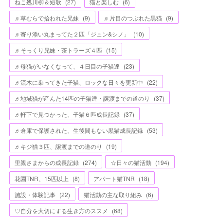
ねこ処川柳＆短歌
(
27
)
猫と楽しむ
(
6
)
♬草むらで拾われた兄妹
(
9
)
♬片目のつぶれた黒猫
(
9
)
♬寄り添い丸まってた２匹「ジュン&シノ」
(
10
)
♬そっくり兄妹・茶トラーズ４匹
(
15
)
♬母猫がいなくなって、４日目の子猫達
(
23
)
♬流木に乗ってきた子猫、ロックな日々を更新中
(
22
)
♬地域猫が産んた14匹の子猫達・譲渡までの道のり
(
37
)
♬軒下で見つかった、子猫６匹成長記録
(
37
)
♬倉庫で保護された、生後間もない黒猫成長記録
(
53
)
♬キジ猫３匹、譲渡までの道のり
(
19
)
里親さまからの成長記録
(
274
)
☆日々の猫活動
(
194
)
花園TNR、15匹以上
(
8
)
アパート猫TNR
(
18
)
施設・体験記事
(
22
)
猫活動の主な取り組み
(
6
)
♡自分を大切にする生き方のススメ
(
68
)