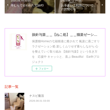
2025.09.14 03:00
2025.09.12 04:55
草むらで拾われた兄妹#3
お手洗いご利用について、
のお知らせ
抜針与楽＿＿【ねこ処】＿＿猫楽ゼーションHome☆
保護猫Homeの七福猫達に癒されて 氣楽に過ごすリ
ラクゼーション処 楽しくムリせず暮らしながら 心
を整えていく取り組み 【抜針与楽】という生き方
を 応援中 キャッ☆と、喜ぶ Beautiful Earthプロ
ジェクト
フォロー
記事一覧
ナスビ復活
2026.08.01 03:00