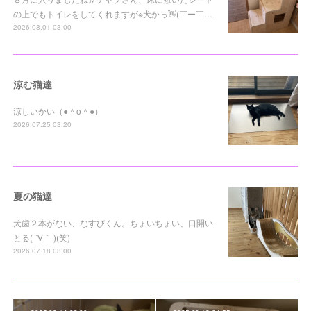
の上でもトイレをしてくれますが※犬かっ👋(￣ー￣…
2026.08.01 03:00
涼む猫達
涼しいかい（●＾o＾●）
2026.07.25 03:20
夏の猫達
犬歯２本がない、なすびくん。ちょいちょい、口開い
とる( ´∀｀ )(笑)
2026.07.18 03:00