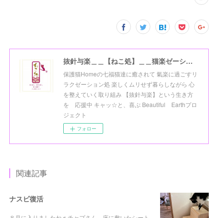
抜針与楽＿＿【ねこ処】＿＿猫楽ゼーションHome☆
保護猫Homeの七福猫達に癒されて 氣楽に過ごすリ
ラクゼーション処 楽しくムリせず暮らしながら 心
を整えていく取り組み 【抜針与楽】という生き方
を 応援中 キャッ☆と、喜ぶ Beautiful Earthプロ
ジェクト
フォロー
関連記事
ナスビ復活
８月に入りましたね♬チャプさん、床に敷いたシート