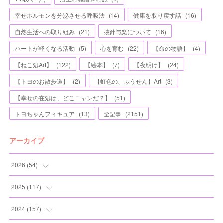
幸せホルモンを分泌させる呼吸法
(
14
)
健康を取り戻す話
(
16
)
自然生活への取り組み
(
21
)
抜針与楽について
(
16
)
ハートが軽くなる活動
(
5
)
心を育む
(
22
)
【命の物語】
(
4
)
【ねこ処Art】
(
122
)
【絵本】
(
7
)
【夜明け】
(
24
)
【トヨのお散歩道】
(
2
)
【虹色の、ふうせん】Art
(
3
)
【幸せの在処は、どこニャンだ？】
(
51
)
トヨちゃんフィギュア
(
13
)
全記事
(
2151
)
アーカイブ
2026
(
54
)
(
2
)
2025
(
117
)
(
5
)
(
11
)
2024
(
157
)