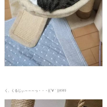
く、くるじぃ～～～っ・・・((´∀｀))ｹﾗｹﾗ