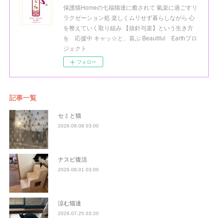
保護猫Homeの七福猫達に癒されて 氣楽に過ごすリ
ラクゼーション処 楽しくムリせず暮らしながら 心
を整えていく取り組み 【抜針与楽】という生き方
を 応援中 キャッ☆と、喜ぶ Beautiful Earthプロ
ジェクト
フォロー
記事一覧
セミと猫
2026.08.08 03:00
ナスビ復活
2026.08.01 03:00
涼む猫達
2026.07.25 03:20