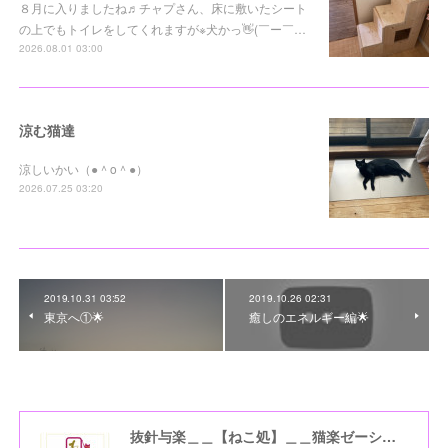
８月に入りましたね♬チャプさん、床に敷いたシート
の上でもトイレをしてくれますが※犬かっ👋(￣ー￣…
2026.08.01 03:00
涼む猫達
涼しいかい（●＾o＾●）
2026.07.25 03:20
2019.10.31 03:52
2019.10.26 02:31
東京へ①🌟
癒しのエネルギー編🌟
抜針与楽＿＿【ねこ処】＿＿猫楽ゼーションHome☆