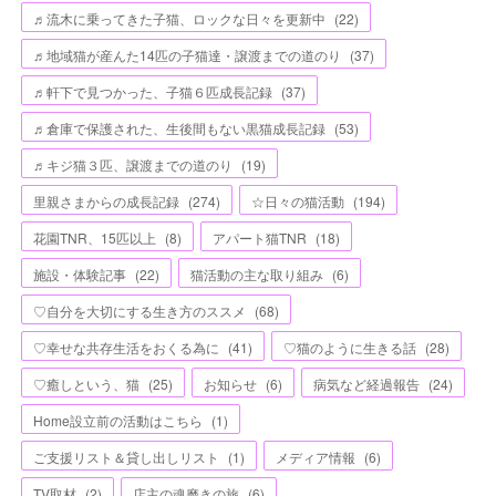
♬流木に乗ってきた子猫、ロックな日々を更新中
(
22
)
♬地域猫が産んた14匹の子猫達・譲渡までの道のり
(
37
)
♬軒下で見つかった、子猫６匹成長記録
(
37
)
♬倉庫で保護された、生後間もない黒猫成長記録
(
53
)
♬キジ猫３匹、譲渡までの道のり
(
19
)
里親さまからの成長記録
(
274
)
☆日々の猫活動
(
194
)
花園TNR、15匹以上
(
8
)
アパート猫TNR
(
18
)
施設・体験記事
(
22
)
猫活動の主な取り組み
(
6
)
♡自分を大切にする生き方のススメ
(
68
)
♡幸せな共存生活をおくる為に
(
41
)
♡猫のように生きる話
(
28
)
♡癒しという、猫
(
25
)
お知らせ
(
6
)
病気など経過報告
(
24
)
Home設立前の活動はこちら
(
1
)
ご支援リスト＆貸し出しリスト
(
1
)
メディア情報
(
6
)
TV取材
(
2
)
店主の魂磨きの旅
(
6
)