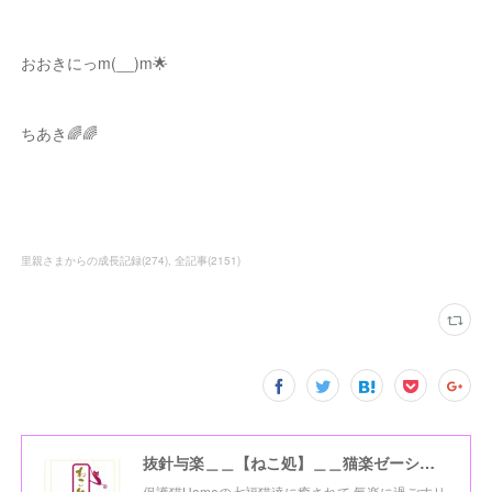
おおきにっm(__)m🌟
ちあき🌈🌈
里親さまからの成長記録
(
274
)
全記事
(
2151
)
抜針与楽＿＿【ねこ処】＿＿猫楽ゼーションHome☆
保護猫Homeの七福猫達に癒されて 氣楽に過ごすリ