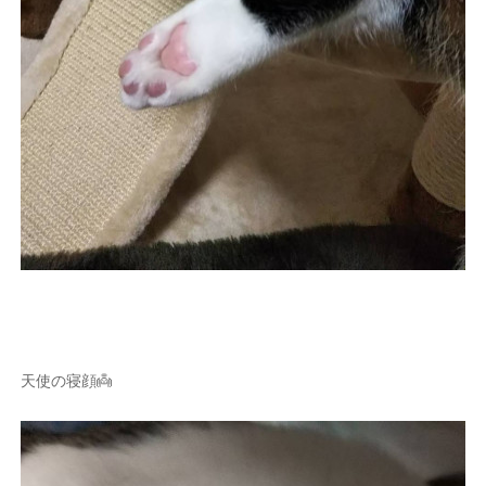
天使の寝顔👼