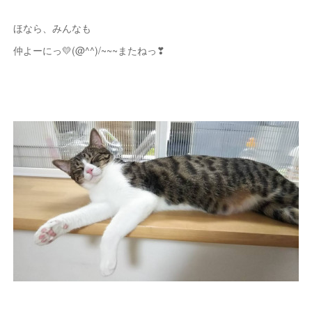
ほなら、みんなも
仲よーにっ💛(@^^)/~~~またねっ❣