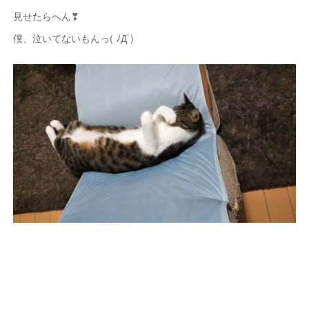
見せたらへん❣
僕、泣いてないもんっ( ﾉД`)