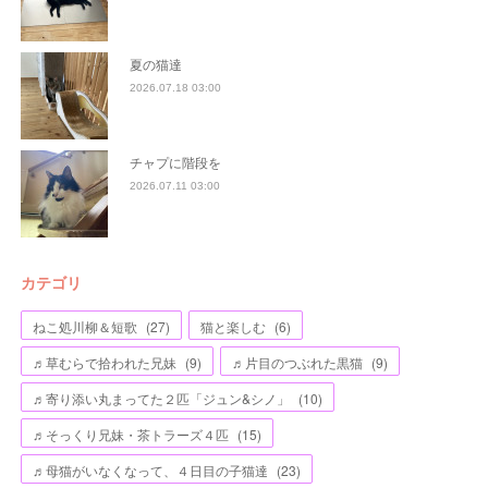
夏の猫達
2026.07.18 03:00
チャプに階段を
2026.07.11 03:00
カテゴリ
ねこ処川柳＆短歌
(
27
)
猫と楽しむ
(
6
)
♬草むらで拾われた兄妹
(
9
)
♬片目のつぶれた黒猫
(
9
)
♬寄り添い丸まってた２匹「ジュン&シノ」
(
10
)
♬そっくり兄妹・茶トラーズ４匹
(
15
)
♬母猫がいなくなって、４日目の子猫達
(
23
)