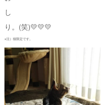
し
り。(笑)💛💛💛
※注）猫限定です。