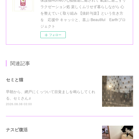
ラクゼーション処 楽しくムリせず暮らしながら 心
を整えていく取り組み 【抜針与楽】という生き方
を 応援中 キャッ☆と、喜ぶ Beautiful Earthプロ
ジェクト
フォロー
関連記事
セミと猫
早朝から、網戸にくっついて目覚ましを鳴らしてくれ
る、セミさん♬
2026.08.08 03:00
ナスビ復活