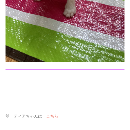
💛 ティアちゃんは
こちら