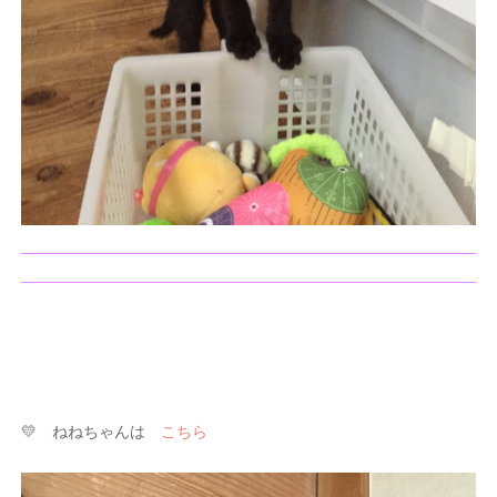
💛 ねねちゃんは
こちら