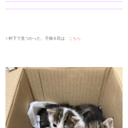
✨軒下で見つかった、子猫６匹は
こちら