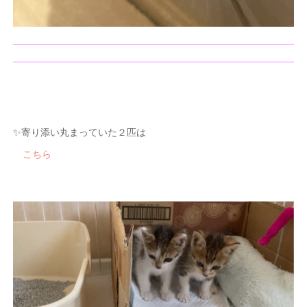
✨寄り添い丸まっていた２匹は
こちら