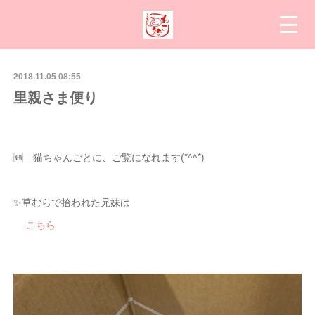
2018.11.05 08:55
里親さま便り
🆕 猫ちゃんごとに、ご覧になれます(*^^*)
✨草むらで拾われた兄妹は
こちら