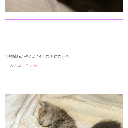
✨地域猫が産んた14匹の子猫のうち
８匹は
こちら