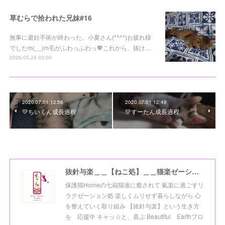
草むらで拾われた兄妹#16
無事に避妊手術が終わった、小夏さん(*^^*)お疲れ様
でしたm(__)m毛がふわっふわっ💖これから、抜け…
2026.05.24 03:00
2020.07.01 12:56
2020.07.01 12:48
💛ちいくん成長過程
💛すーたん成長過程
抜針与楽＿＿【ねこ処】＿＿猫楽ゼーションHome☆
保護猫Homeの七福猫達に癒されて 氣楽に過ごすリ
ラクゼーション処 楽しくムリせず暮らしながら 心
を整えていく取り組み 【抜針与楽】という生き方
を 応援中 キャッ☆と、喜ぶ Beautiful Earthプロ