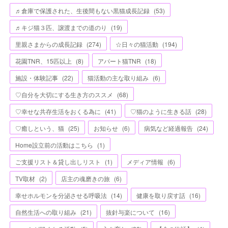
♬倉庫で保護された、生後間もない黒猫成長記録
(
53
)
♬キジ猫３匹、譲渡までの道のり
(
19
)
里親さまからの成長記録
(
274
)
☆日々の猫活動
(
194
)
花園TNR、15匹以上
(
8
)
アパート猫TNR
(
18
)
施設・体験記事
(
22
)
猫活動の主な取り組み
(
6
)
♡自分を大切にする生き方のススメ
(
68
)
♡幸せな共存生活をおくる為に
(
41
)
♡猫のように生きる話
(
28
)
♡癒しという、猫
(
25
)
お知らせ
(
6
)
病気など経過報告
(
24
)
Home設立前の活動はこちら
(
1
)
ご支援リスト＆貸し出しリスト
(
1
)
メディア情報
(
6
)
TV取材
(
2
)
店主の魂磨きの旅
(
6
)
幸せホルモンを分泌させる呼吸法
(
14
)
健康を取り戻す話
(
16
)
自然生活への取り組み
(
21
)
抜針与楽について
(
16
)