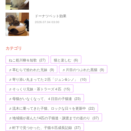
ドーナツベット効果
2026.07.04 03:00
カテゴリ
ねこ処川柳＆短歌
(
27
)
猫と楽しむ
(
6
)
♬草むらで拾われた兄妹
(
9
)
♬片目のつぶれた黒猫
(
9
)
♬寄り添い丸まってた２匹「ジュン&シノ」
(
10
)
♬そっくり兄妹・茶トラーズ４匹
(
15
)
♬母猫がいなくなって、４日目の子猫達
(
23
)
♬流木に乗ってきた子猫、ロックな日々を更新中
(
22
)
♬地域猫が産んた14匹の子猫達・譲渡までの道のり
(
37
)
♬軒下で見つかった、子猫６匹成長記録
(
37
)