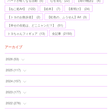
ハートが軽くなる活動
(
5
)
心を育む
(
22
)
【命の物語】
(
4
)
【ねこ処Art】
(
122
)
【絵本】
(
7
)
【夜明け】
(
24
)
【トヨのお散歩道】
(
2
)
【虹色の、ふうせん】Art
(
3
)
【幸せの在処は、どこニャンだ？】
(
51
)
トヨちゃんフィギュア
(
13
)
全記事
(
2150
)
アーカイブ
2026
(
53
)
(
1
)
2025
(
117
)
(
5
)
(
11
)
2024
(
157
)
(
7
)
(
12
)
(
13
)
2023
(
177
)
(
11
)
(
12
)
(
13
)
(
20
)
2022
(
276
)
(
8
)