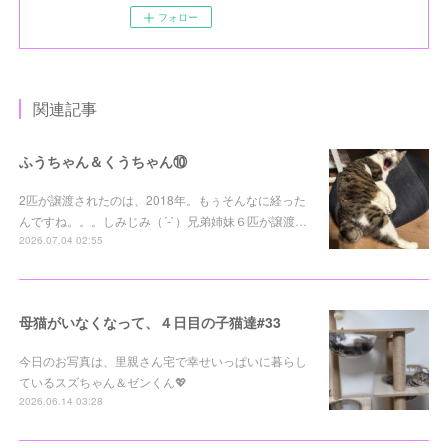
フォロー
関連記事
ふうちゃん＆くうちゃん⑩
2匹が譲渡されたのは、2018年。もぅそんなに経った
んですね。。。しみじみ（´-`）兄弟姉妹６匹が譲渡…
2026.07.04 02:55
母猫がいなくなって、４日目の子猫達#33
今日のお写真は、里親さん宅で幸せいっぱいに暮らし
ているスズちゃん＆ゼンくん💖
2026.06.14 03:28