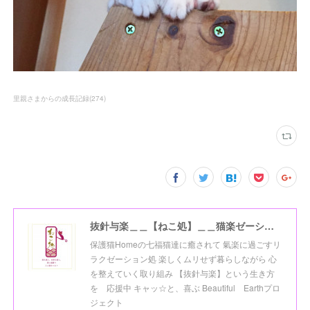
里親さまからの成長記録
(
274
)
抜針与楽＿＿【ねこ処】＿＿猫楽ゼーションHome☆
保護猫Homeの七福猫達に癒されて 氣楽に過ごすリ
ラクゼーション処 楽しくムリせず暮らしながら 心
を整えていく取り組み 【抜針与楽】という生き方
を 応援中 キャッ☆と、喜ぶ Beautiful Earthプロ
ジェクト