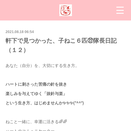
2021.08.18 06:54
軒下で見つかった、子ねこ６匹㉒隊長日記
（１２）
あなた（自分）を、大切にする生き方。
ハートに刺さった苦痛の針を抜き
楽しみを与えてゆく「抜針与楽」
という生き方、はじめませんか✨✨✨(*^^*)
ねこと一緒に、幸運に活きる🌈🌈
ハートのコミュニケーター