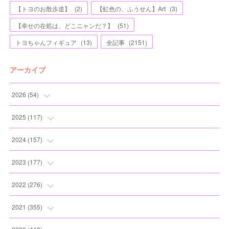
【トヨのお散歩道】
(
2
)
【虹色の、ふうせん】Art
(
3
)
【幸せの在処は、どこニャンだ？】
(
51
)
トヨちゃんフィギュア
(
13
)
全記事
(
2151
)
アーカイブ
2026
(
54
)
(
2
)
2025
(
117
)
(
5
)
(
11
)
2024
(
157
)
(
7
)
(
12
)
(
13
)
2023
(
177
)
(
11
)
(
12
)
(
13
)
(
20
)
2022
(
276
)
(
8
)
(
13
)
(
10
)
(
10
)
(
17
)
2021
(
355
)
(
6
)
(
6
)
(
13
)
(
11
)
(
16
)
(
19
)