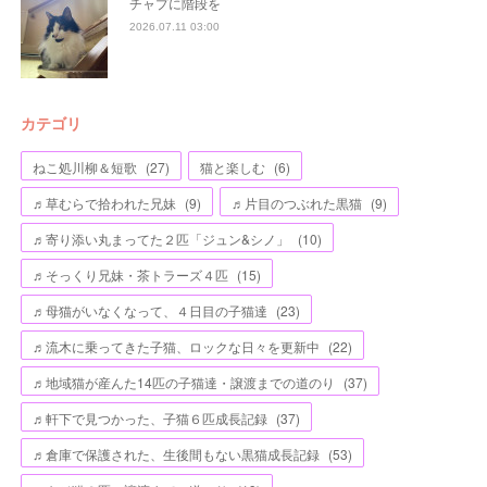
チャプに階段を
2026.07.11 03:00
カテゴリ
ねこ処川柳＆短歌
(
27
)
猫と楽しむ
(
6
)
♬草むらで拾われた兄妹
(
9
)
♬片目のつぶれた黒猫
(
9
)
♬寄り添い丸まってた２匹「ジュン&シノ」
(
10
)
♬そっくり兄妹・茶トラーズ４匹
(
15
)
♬母猫がいなくなって、４日目の子猫達
(
23
)
♬流木に乗ってきた子猫、ロックな日々を更新中
(
22
)
♬地域猫が産んた14匹の子猫達・譲渡までの道のり
(
37
)
♬軒下で見つかった、子猫６匹成長記録
(
37
)
♬倉庫で保護された、生後間もない黒猫成長記録
(
53
)