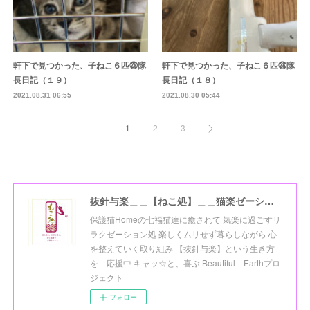
軒下で見つかった、子ねこ６匹㉙隊
軒下で見つかった、子ねこ６匹㉘隊
長日記（１９）
長日記（１８）
2021.08.31 06:55
2021.08.30 05:44
1
2
3
抜針与楽＿＿【ねこ処】＿＿猫楽ゼーションHome☆
保護猫Homeの七福猫達に癒されて 氣楽に過ごすリ
ラクゼーション処 楽しくムリせず暮らしながら 心
を整えていく取り組み 【抜針与楽】という生き方
を 応援中 キャッ☆と、喜ぶ Beautiful Earthプロ
ジェクト
フォロー