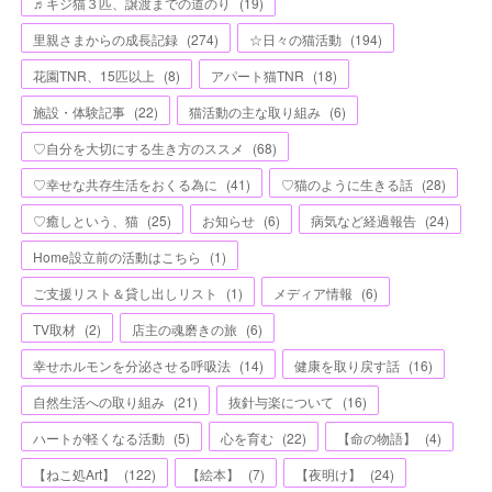
♬キジ猫３匹、譲渡までの道のり
(
19
)
里親さまからの成長記録
(
274
)
☆日々の猫活動
(
194
)
花園TNR、15匹以上
(
8
)
アパート猫TNR
(
18
)
施設・体験記事
(
22
)
猫活動の主な取り組み
(
6
)
♡自分を大切にする生き方のススメ
(
68
)
♡幸せな共存生活をおくる為に
(
41
)
♡猫のように生きる話
(
28
)
♡癒しという、猫
(
25
)
お知らせ
(
6
)
病気など経過報告
(
24
)
Home設立前の活動はこちら
(
1
)
ご支援リスト＆貸し出しリスト
(
1
)
メディア情報
(
6
)
TV取材
(
2
)
店主の魂磨きの旅
(
6
)
幸せホルモンを分泌させる呼吸法
(
14
)
健康を取り戻す話
(
16
)
自然生活への取り組み
(
21
)
抜針与楽について
(
16
)
ハートが軽くなる活動
(
5
)
心を育む
(
22
)
【命の物語】
(
4
)
【ねこ処Art】
(
122
)
【絵本】
(
7
)
【夜明け】
(
24
)