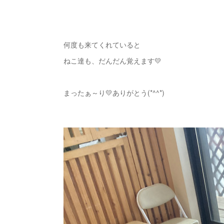
何度も来てくれていると
ねこ達も、だんだん覚えます💛
まったぁ～り💛ありがとう(*^^*)