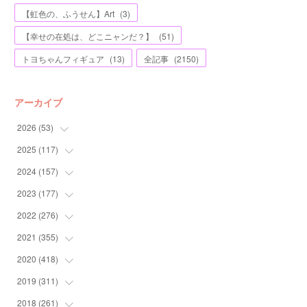
【虹色の、ふうせん】Art
(
3
)
【幸せの在処は、どこニャンだ？】
(
51
)
トヨちゃんフィギュア
(
13
)
全記事
(
2150
)
アーカイブ
2026
(
53
)
2025
(
117
(
1
)
)
(
5
)
2024
(
157
(
11
)
)
(
7
)
(
12
)
2023
(
177
(
13
)
)
(
11
)
(
12
)
(
13
)
2022
(
276
(
20
)
)
(
8
)
(
13
)
(
10
)
(
10
)
2021
(
355
(
17
)
)
(
6
)
(
6
)
(
13
)
(
11
)
(
16
)
2020
(
418
(
19
)
)
(
8
)
(
5
)
(
11
)
(
13
)
(
21
)
(
12
)
2019
(
311
(
44
)
)
(
7
)
(
3
)
(
11
)
(
15
)
(
21
)
(
16
)
(
59
)
2018
(
261
(
25
)
)