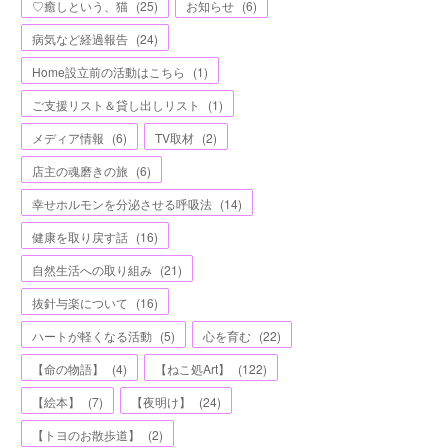
♡癒しという、猫
(
25
)
お知らせ
(
6
)
病気など経過報告
(
24
)
Home設立前の活動はこちら
(
1
)
ご支援リスト＆貸し出しリスト
(
1
)
メディア情報
(
6
)
TV取材
(
2
)
店主の魂磨きの旅
(
6
)
幸せホルモンを分泌させる呼吸法
(
14
)
健康を取り戻す話
(
16
)
自然生活への取り組み
(
21
)
抜針与楽について
(
16
)
ハートが軽くなる活動
(
5
)
心を育む
(
22
)
【命の物語】
(
4
)
【ねこ処Art】
(
122
)
【絵本】
(
7
)
【夜明け】
(
24
)
【トヨのお散歩道】
(
2
)