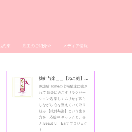
お約束
店主のご紹介☆
メディア情報
抜針与楽＿＿【ねこ処】＿＿猫楽ゼーションHome☆
保護猫Homeの七福猫達に癒さ
れて 氣楽に過ごすリラクゼー
ション処 楽しくムリせず暮ら
しながら 心を整えていく取り
組み 【抜針与楽】という生き
方を 応援中 キャッ☆と、喜
ぶ Beautiful Earthプロジェク
ト