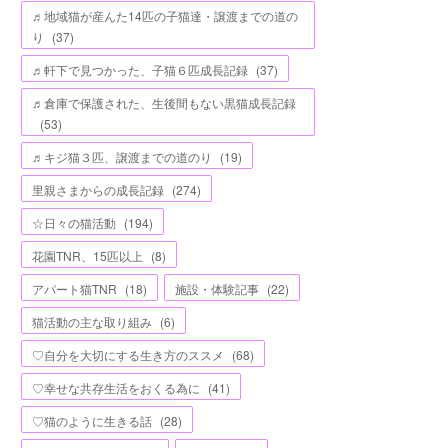
♬地域猫が産んた14匹の子猫達・譲渡までの道の
り
(
37
)
♬軒下で見つかった、子猫６匹成長記録
(
37
)
♬倉庫で保護された、生後間もない黒猫成長記録
(
53
)
♬キジ猫３匹、譲渡までの道のり
(
19
)
里親さまからの成長記録
(
274
)
☆日々の猫活動
(
194
)
花園TNR、15匹以上
(
8
)
アパート猫TNR
(
18
)
施設・体験記事
(
22
)
猫活動の主な取り組み
(
6
)
♡自分を大切にする生き方のススメ
(
68
)
♡幸せな共存生活をおくる為に
(
41
)
♡猫のように生きる話
(
28
)