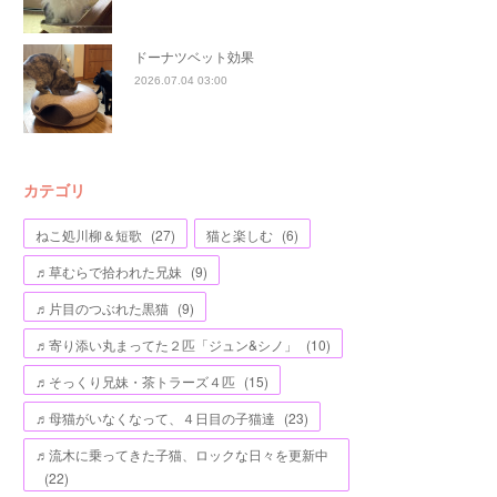
ドーナツベット効果
2026.07.04 03:00
カテゴリ
ねこ処川柳＆短歌
(
27
)
猫と楽しむ
(
6
)
♬草むらで拾われた兄妹
(
9
)
♬片目のつぶれた黒猫
(
9
)
♬寄り添い丸まってた２匹「ジュン&シノ」
(
10
)
♬そっくり兄妹・茶トラーズ４匹
(
15
)
♬母猫がいなくなって、４日目の子猫達
(
23
)
♬流木に乗ってきた子猫、ロックな日々を更新中
(
22
)