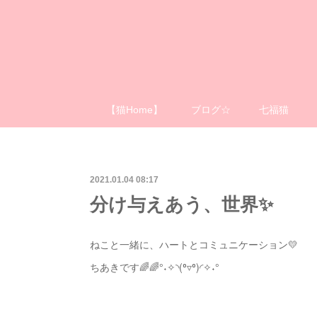
【猫Home】
ブログ☆
七福猫
2021.01.04 08:17
分け与えあう、世界✨
ねこと一緒に、ハートとコミュニケーション💛
ちあきです🌈🌈°˖✧◝(⁰▿⁰)◜✧˖°