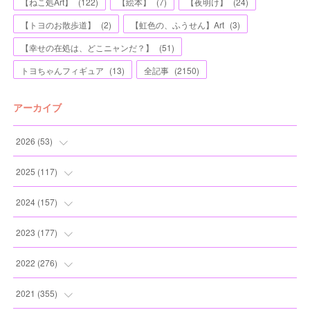
【ねこ処Art】
(
122
)
【絵本】
(
7
)
【夜明け】
(
24
)
【トヨのお散歩道】
(
2
)
【虹色の、ふうせん】Art
(
3
)
【幸せの在処は、どこニャンだ？】
(
51
)
トヨちゃんフィギュア
(
13
)
全記事
(
2150
)
アーカイブ
2026
(
53
)
(
1
)
2025
(
117
)
(
5
)
(
11
)
2024
(
157
)
(
7
)
(
12
)
(
13
)
2023
(
177
)
(
11
)
(
12
)
(
13
)
(
20
)
2022
(
276
)
(
8
)
(
13
)
(
10
)
(
10
)
(
17
)
2021
(
355
)