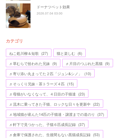
ドーナツベット効果
2026.07.04 03:00
カテゴリ
ねこ処川柳＆短歌
(
27
)
猫と楽しむ
(
6
)
♬草むらで拾われた兄妹
(
9
)
♬片目のつぶれた黒猫
(
9
)
♬寄り添い丸まってた２匹「ジュン&シノ」
(
10
)
♬そっくり兄妹・茶トラーズ４匹
(
15
)
♬母猫がいなくなって、４日目の子猫達
(
23
)
♬流木に乗ってきた子猫、ロックな日々を更新中
(
22
)
♬地域猫が産んた14匹の子猫達・譲渡までの道のり
(
37
)
♬軒下で見つかった、子猫６匹成長記録
(
37
)
♬倉庫で保護された、生後間もない黒猫成長記録
(
53
)