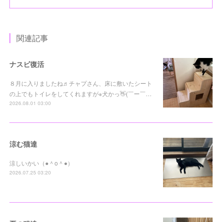
関連記事
ナスビ復活
８月に入りましたね♬チャプさん、床に敷いたシート
の上でもトイレをしてくれますが※犬かっ👋(￣ー￣…
2026.08.01 03:00
涼む猫達
涼しいかい（●＾o＾●）
2026.07.25 03:20