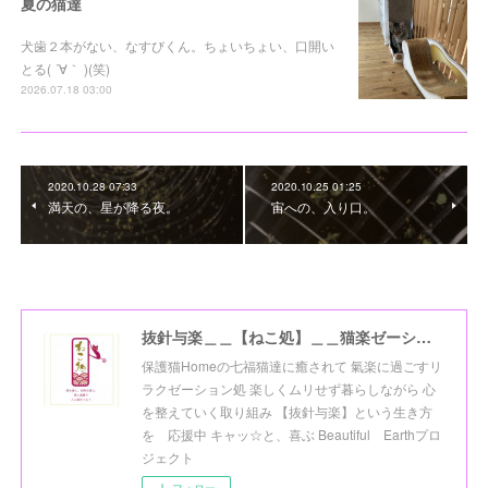
夏の猫達
犬歯２本がない、なすびくん。ちょいちょい、口開い
とる( ´∀｀ )(笑)
2026.07.18 03:00
2020.10.28 07:33
2020.10.25 01:25
満天の、星が降る夜。
宙への、入り口。
抜針与楽＿＿【ねこ処】＿＿猫楽ゼーションHome☆
保護猫Homeの七福猫達に癒されて 氣楽に過ごすリ
ラクゼーション処 楽しくムリせず暮らしながら 心
を整えていく取り組み 【抜針与楽】という生き方
を 応援中 キャッ☆と、喜ぶ Beautiful Earthプロ
ジェクト