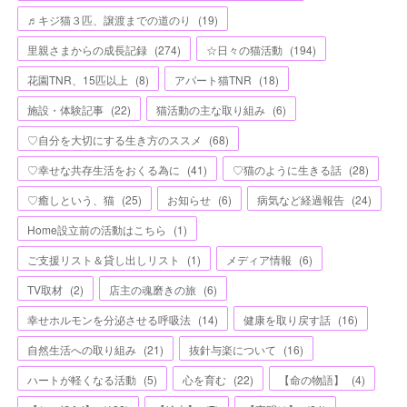
♬キジ猫３匹、譲渡までの道のり
(
19
)
里親さまからの成長記録
(
274
)
☆日々の猫活動
(
194
)
花園TNR、15匹以上
(
8
)
アパート猫TNR
(
18
)
施設・体験記事
(
22
)
猫活動の主な取り組み
(
6
)
♡自分を大切にする生き方のススメ
(
68
)
♡幸せな共存生活をおくる為に
(
41
)
♡猫のように生きる話
(
28
)
♡癒しという、猫
(
25
)
お知らせ
(
6
)
病気など経過報告
(
24
)
Home設立前の活動はこちら
(
1
)
ご支援リスト＆貸し出しリスト
(
1
)
メディア情報
(
6
)
TV取材
(
2
)
店主の魂磨きの旅
(
6
)
幸せホルモンを分泌させる呼吸法
(
14
)
健康を取り戻す話
(
16
)
自然生活への取り組み
(
21
)
抜針与楽について
(
16
)
ハートが軽くなる活動
(
5
)
心を育む
(
22
)
【命の物語】
(
4
)