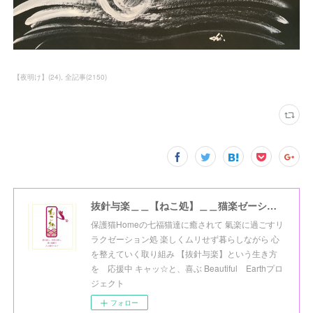
【夜明け】
(
24
)
全記事
(
2150
)
抜針与楽＿＿【ねこ処】＿＿猫楽ゼーションHome☆
保護猫Homeの七福猫達に癒されて 氣楽に過ごすリ
ラクゼーション処 楽しくムリせず暮らしながら 心
を整えていく取り組み 【抜針与楽】という生き方
を 応援中 キャッ☆と、喜ぶ Beautiful Earthプロ
ジェクト
フォロー