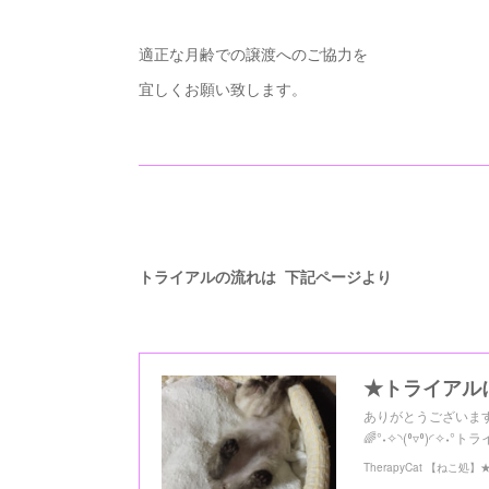
適正な月齢での譲渡へのご協力を
宜しくお願い致します。
トライアルの流れは 下記ページより
★トライアル
ありがとうございます
🌈°˖✧◝(⁰▿⁰)
TherapyCat 【ねこ