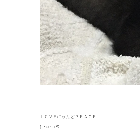
ＬＯＶＥにゃんどＰＥＡＣＥ
(｡･ω･｡)ﾉ♡