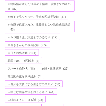
♬地域猫が産んた14匹の子猫達・譲渡までの道の
り
(
37
)
♬軒下で見つかった、子猫６匹成長記録
(
37
)
♬倉庫で保護された、生後間もない黒猫成長記録
(
53
)
♬キジ猫３匹、譲渡までの道のり
(
19
)
里親さまからの成長記録
(
274
)
☆日々の猫活動
(
194
)
花園TNR、15匹以上
(
8
)
アパート猫TNR
(
18
)
施設・体験記事
(
22
)
猫活動の主な取り組み
(
6
)
♡自分を大切にする生き方のススメ
(
68
)
♡幸せな共存生活をおくる為に
(
41
)
♡猫のように生きる話
(
28
)