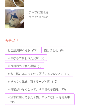
チャプに階段を
2026.07.11 03:00
カテゴリ
ねこ処川柳＆短歌
(
27
)
猫と楽しむ
(
6
)
♬草むらで拾われた兄妹
(
9
)
♬片目のつぶれた黒猫
(
9
)
♬寄り添い丸まってた２匹「ジュン&シノ」
(
10
)
♬そっくり兄妹・茶トラーズ４匹
(
15
)
♬母猫がいなくなって、４日目の子猫達
(
23
)
♬流木に乗ってきた子猫、ロックな日々を更新中
(
22
)