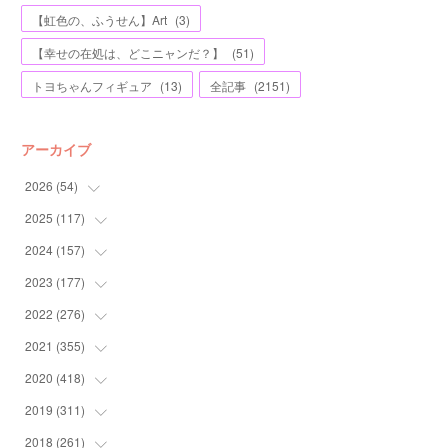
【虹色の、ふうせん】Art
(
3
)
【幸せの在処は、どこニャンだ？】
(
51
)
トヨちゃんフィギュア
(
13
)
全記事
(
2151
)
アーカイブ
2026
(
54
)
2025
(
117
(
2
)
)
(
5
)
2024
(
157
(
11
)
)
(
7
)
(
12
)
2023
(
177
(
13
)
)
(
11
)
(
12
)
(
13
)
2022
(
276
(
20
)
)
(
8
)
(
13
)
(
10
)
(
10
)
2021
(
355
(
17
)
)
(
6
)
(
6
)
(
13
)
(
11
)
(
16
)
2020
(
418
(
19
)
)
(
8
)
(
5
)
(
11
)
(
13
)
(
21
)
(
12
)
2019
(
311
(
44
)
)
(
7
)
(
3
)
(
11
)
(
15
)
(
21
)
(
16
)
(
59
)
2018
(
261
(
25
)
)