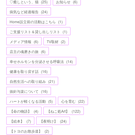
♡癒しという、猫
(
25
)
お知らせ
(
6
)
病気など経過報告
(
24
)
Home設立前の活動はこちら
(
1
)
ご支援リスト＆貸し出しリスト
(
1
)
メディア情報
(
6
)
TV取材
(
2
)
店主の魂磨きの旅
(
6
)
幸せホルモンを分泌させる呼吸法
(
14
)
健康を取り戻す話
(
16
)
自然生活への取り組み
(
21
)
抜針与楽について
(
16
)
ハートが軽くなる活動
(
5
)
心を育む
(
22
)
【命の物語】
(
4
)
【ねこ処Art】
(
122
)
【絵本】
(
7
)
【夜明け】
(
24
)
【トヨのお散歩道】
(
2
)