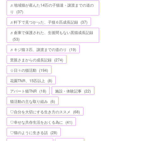
♬地域猫が産んた14匹の子猫達・譲渡までの道の
り
(
37
)
♬軒下で見つかった、子猫６匹成長記録
(
37
)
♬倉庫で保護された、生後間もない黒猫成長記録
(
53
)
♬キジ猫３匹、譲渡までの道のり
(
19
)
里親さまからの成長記録
(
274
)
☆日々の猫活動
(
194
)
花園TNR、15匹以上
(
8
)
アパート猫TNR
(
18
)
施設・体験記事
(
22
)
猫活動の主な取り組み
(
6
)
♡自分を大切にする生き方のススメ
(
68
)
♡幸せな共存生活をおくる為に
(
41
)
♡猫のように生きる話
(
28
)