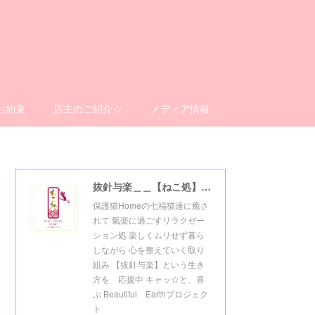
お約束
店主のご紹介☆
メディア情報
抜針与楽＿＿【ねこ処】＿＿猫楽ゼーションHome☆
保護猫Homeの七福猫達に癒さ
れて 氣楽に過ごすリラクゼー
ション処 楽しくムリせず暮ら
しながら 心を整えていく取り
組み 【抜針与楽】という生き
方を 応援中 キャッ☆と、喜
ぶ Beautiful Earthプロジェク
ト