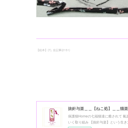
【絵本】
(
7
)
全記事
(
2151
)
抜針与楽＿＿【ねこ処】＿＿猫楽
保護猫Homeの七福猫達に癒されて 
いく取り組み 【抜針与楽】という生き方を 