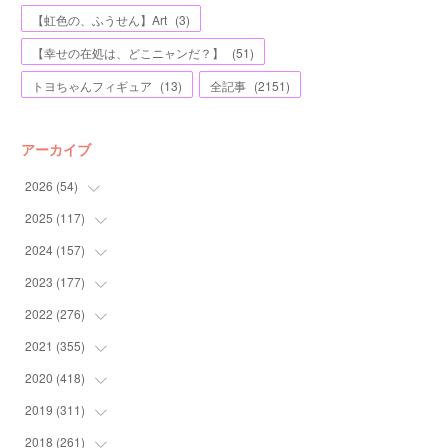
【虹色の、ふうせん】Art
(
3
)
【幸せの在処は、どこニャンだ？】
(
51
)
トヨちゃんフィギュア
(
13
)
全記事
(
2151
)
アーカイブ
2026
(
54
)
2025
(
117
(
2
)
)
(
5
)
2024
(
157
(
11
)
)
(
7
)
(
12
)
2023
(
177
(
13
)
)
(
11
)
(
12
)
(
13
)
2022
(
276
(
20
)
)
(
8
)
(
13
)
(
10
)
(
10
)
2021
(
355
(
17
)
)
(
6
)
(
6
)
(
13
)
(
11
)
(
16
)
2020
(
418
(
19
)
)
(
8
)
(
5
)
(
11
)
(
13
)
(
21
)
(
12
)
2019
(
311
(
44
)
)
(
7
)
(
3
)
(
11
)
(
15
)
(
21
)
(
16
)
(
59
)
2018
(
261
(
25
)
)