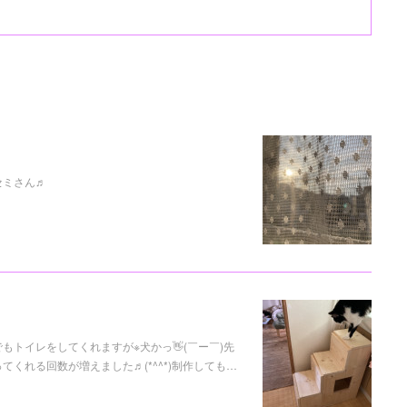
セミさん♬
トイレをしてくれますが※犬かっ👋(￣ー￣)先
くれる回数が増えました♬(*^^*)制作しても…