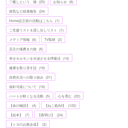
♡癒しという、猫
(
25
)
お知らせ
(
6
)
病気など経過報告
(
24
)
Home設立前の活動はこちら
(
1
)
ご支援リスト＆貸し出しリスト
(
1
)
メディア情報
(
6
)
TV取材
(
2
)
店主の魂磨きの旅
(
6
)
幸せホルモンを分泌させる呼吸法
(
14
)
健康を取り戻す話
(
16
)
自然生活への取り組み
(
21
)
抜針与楽について
(
16
)
ハートが軽くなる活動
(
5
)
心を育む
(
22
)
【命の物語】
(
4
)
【ねこ処Art】
(
122
)
【絵本】
(
7
)
【夜明け】
(
24
)
【トヨのお散歩道】
(
2
)