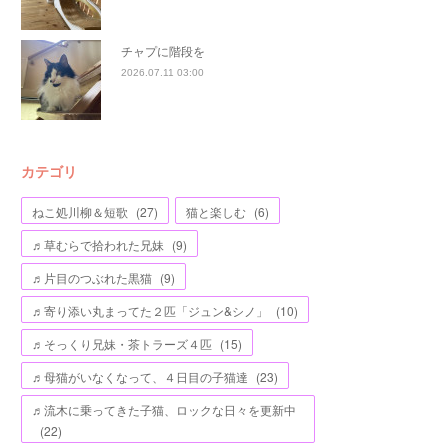
チャプに階段を
2026.07.11 03:00
カテゴリ
ねこ処川柳＆短歌
(
27
)
猫と楽しむ
(
6
)
♬草むらで拾われた兄妹
(
9
)
♬片目のつぶれた黒猫
(
9
)
♬寄り添い丸まってた２匹「ジュン&シノ」
(
10
)
♬そっくり兄妹・茶トラーズ４匹
(
15
)
♬母猫がいなくなって、４日目の子猫達
(
23
)
♬流木に乗ってきた子猫、ロックな日々を更新中
(
22
)