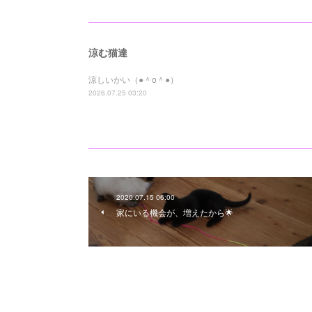
涼む猫達
涼しいかい（●＾o＾●）
2026.07.25 03:20
2020.07.15 06:00
家にいる機会が、増えたから🌟