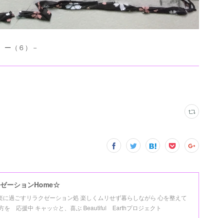
ー（６）－
ゼーションHome☆
氣楽に過ごすリラクゼーション処 楽しくムリせず暮らしながら 心を整えて
応援中 キャッ☆と、喜ぶ Beautiful Earthプロジェクト