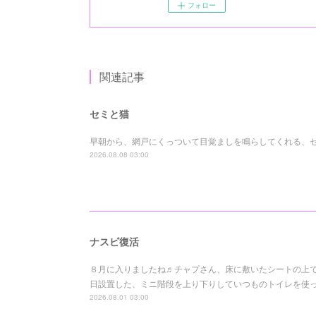
フォロー
関連記事
セミと猫
早朝から、網戸にくっついて目覚ましを鳴らしてくれる、
2026.08.08 03:00
ナスビ復活
８月に入りましたね♬チャプさん、床に敷いたシートの上でも
日設置した、ミニ階段を上り下りしていつものトイレを使って
2026.08.01 03:00