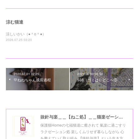
涼む猫達
涼しいかい（●＾o＾●）
2026.07.25 03:20
2020.07.01 02:25
2020.06.30 06:50
💛ねねちゃん成長過程
538（ゴミは）どこへ⑤
抜針与楽＿＿【ねこ処】＿＿猫楽ゼーションHome☆
保護猫Homeの七福猫達に癒されて 氣楽に過ごすリ
ラクゼーション処 楽しくムリせず暮らしながら 心
を整えていく取り組み 【抜針与楽】という生き方