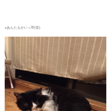
※あんたもかいっ👋(笑)