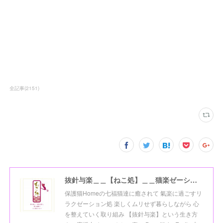
全記事
(
2151
)
抜針与楽＿＿【ねこ処】＿＿猫楽ゼーションHome☆
保護猫Homeの七福猫達に癒されて 氣楽に過ごすリ
ラクゼーション処 楽しくムリせず暮らしながら 心
を整えていく取り組み 【抜針与楽】という生き方