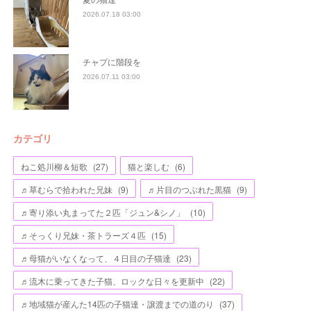
2026.07.18 03:00
チャプに階段を
2026.07.11 03:00
カテゴリ
ねこ処川柳＆短歌
(
27
)
猫と楽しむ
(
6
)
♬草むらで拾われた兄妹
(
9
)
♬片目のつぶれた黒猫
(
9
)
♬寄り添い丸まってた２匹「ジュン&シノ」
(
10
)
♬そっくり兄妹・茶トラーズ４匹
(
15
)
♬母猫がいなくなって、４日目の子猫達
(
23
)
♬流木に乗ってきた子猫、ロックな日々を更新中
(
22
)
♬地域猫が産んた14匹の子猫達・譲渡までの道のり
(
37
)