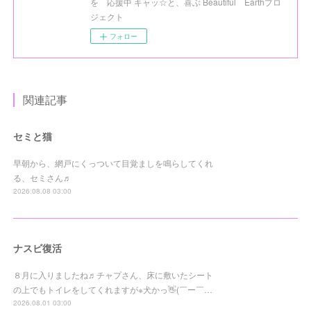
を 応援中 キャッ☆と、喜ぶ Beautiful Earthプロ
ジェクト
フォロー
関連記事
セミと猫
早朝から、網戸にくっついて目覚ましを鳴らしてくれ
る、セミさん♬
2026.08.08 03:00
ナスビ復活
８月に入りましたね♬チャプさん、床に敷いたシート
の上でもトイレをしてくれますが※犬かっ👋(￣ー￣…
2026.08.01 03:00