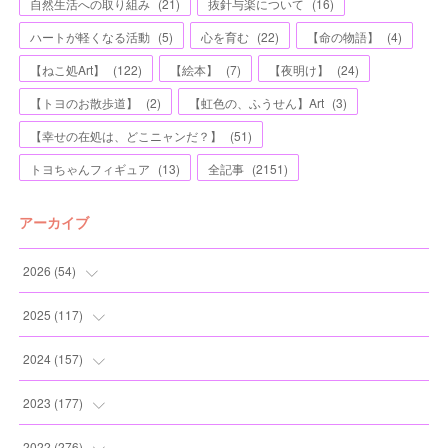
自然生活への取り組み
(
21
)
抜針与楽について
(
16
)
ハートが軽くなる活動
(
5
)
心を育む
(
22
)
【命の物語】
(
4
)
【ねこ処Art】
(
122
)
【絵本】
(
7
)
【夜明け】
(
24
)
【トヨのお散歩道】
(
2
)
【虹色の、ふうせん】Art
(
3
)
【幸せの在処は、どこニャンだ？】
(
51
)
トヨちゃんフィギュア
(
13
)
全記事
(
2151
)
アーカイブ
2026
(
54
)
(
2
)
2025
(
117
)
(
5
)
(
11
)
2024
(
157
)
(
7
)
(
12
)
(
13
)
2023
(
177
)
(
11
)
(
12
)
(
13
)
(
20
)
2022
(
276
)