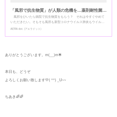
「風邪で抗生物質」が人類の危機を…薬剤耐性菌で年間8千人以上が死亡 〈週刊朝日〉
風邪をひいたら病院で抗生物質をもらう？ それは今すぐやめて
いただきたい。そもそも風邪も新型コロナウイルス肺炎もウイル…
AERA dot. (アエラドット)
ありがとうございます。m(__)m🌟
本日も、どうぞ
よろしくお願い致します💛( ^^) _U~~
ちあき🌈🌈