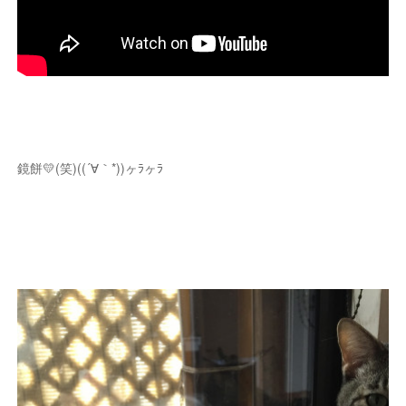
鏡餅💛(笑)((´∀｀*))ヶﾗヶﾗ