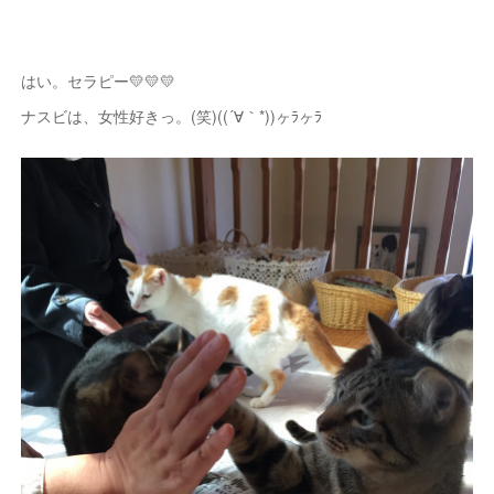
はい。セラピー💛💛💛
ナスビは、女性好きっ。(笑)((´∀｀*))ヶﾗヶﾗ