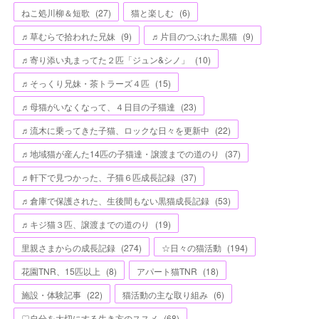
ねこ処川柳＆短歌
(
27
)
猫と楽しむ
(
6
)
♬草むらで拾われた兄妹
(
9
)
♬片目のつぶれた黒猫
(
9
)
♬寄り添い丸まってた２匹「ジュン&シノ」
(
10
)
♬そっくり兄妹・茶トラーズ４匹
(
15
)
♬母猫がいなくなって、４日目の子猫達
(
23
)
♬流木に乗ってきた子猫、ロックな日々を更新中
(
22
)
♬地域猫が産んた14匹の子猫達・譲渡までの道のり
(
37
)
♬軒下で見つかった、子猫６匹成長記録
(
37
)
♬倉庫で保護された、生後間もない黒猫成長記録
(
53
)
♬キジ猫３匹、譲渡までの道のり
(
19
)
里親さまからの成長記録
(
274
)
☆日々の猫活動
(
194
)
花園TNR、15匹以上
(
8
)
アパート猫TNR
(
18
)
施設・体験記事
(
22
)
猫活動の主な取り組み
(
6
)
♡自分を大切にする生き方のススメ
(
68
)