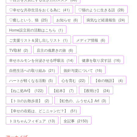
♡幸せな共存生活をおくる為に
(
41
)
♡猫のように生きる話
(
28
)
♡癒しという、猫
(
25
)
お知らせ
(
6
)
病気など経過報告
(
24
)
Home設立前の活動はこちら
(
1
)
ご支援リスト＆貸し出しリスト
(
1
)
メディア情報
(
6
)
TV取材
(
2
)
店主の魂磨きの旅
(
6
)
幸せホルモンを分泌させる呼吸法
(
14
)
健康を取り戻す話
(
16
)
自然生活への取り組み
(
21
)
抜針与楽について
(
16
)
ハートが軽くなる活動
(
5
)
心を育む
(
22
)
【命の物語】
(
4
)
【ねこ処Art】
(
122
)
【絵本】
(
7
)
【夜明け】
(
24
)
【トヨのお散歩道】
(
2
)
【虹色の、ふうせん】Art
(
3
)
【幸せの在処は、どこニャンだ？】
(
51
)
トヨちゃんフィギュア
(
13
)
全記事
(
2150
)