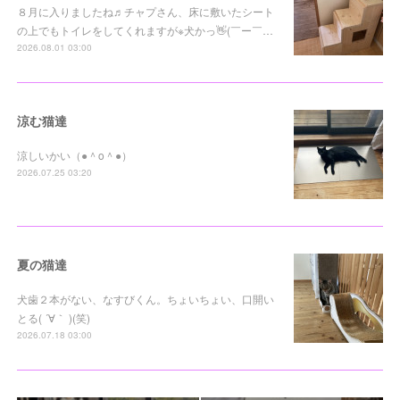
８月に入りましたね♬チャプさん、床に敷いたシート
の上でもトイレをしてくれますが※犬かっ👋(￣ー￣…
2026.08.01 03:00
涼む猫達
涼しいかい（●＾o＾●）
2026.07.25 03:20
夏の猫達
犬歯２本がない、なすびくん。ちょいちょい、口開い
とる( ´∀｀ )(笑)
2026.07.18 03:00