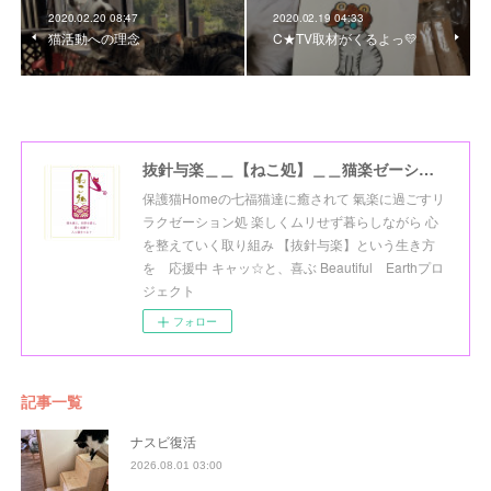
2020.02.20 08:47
2020.02.19 04:33
猫活動への理念
C★TV取材がくるよっ💛
抜針与楽＿＿【ねこ処】＿＿猫楽ゼーションHome☆
保護猫Homeの七福猫達に癒されて 氣楽に過ごすリ
ラクゼーション処 楽しくムリせず暮らしながら 心
を整えていく取り組み 【抜針与楽】という生き方
を 応援中 キャッ☆と、喜ぶ Beautiful Earthプロ
ジェクト
フォロー
記事一覧
ナスビ復活
2026.08.01 03:00