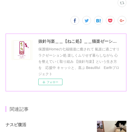
抜針与楽＿＿【ねこ処】＿＿猫楽ゼーションHome☆
保護猫Homeの七福猫達に癒されて 氣楽に過ごすリ
ラクゼーション処 楽しくムリせず暮らしながら 心
を整えていく取り組み 【抜針与楽】という生き方
を 応援中 キャッ☆と、喜ぶ Beautiful Earthプロ
ジェクト
フォロー
関連記事
ナスビ復活