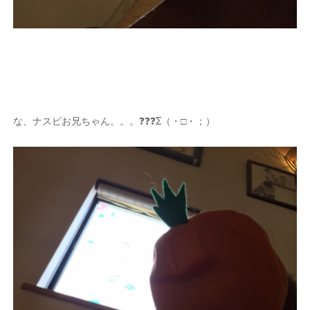
な、ナスビお兄ちゃん。。。❓❓❓Σ（・□・；）