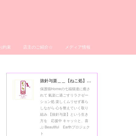
お約束
店主のご紹介☆
メディア情報
抜針与楽＿＿【ねこ処】＿＿猫楽ゼーションHome☆
保護猫Homeの七福猫達に癒さ
れて 氣楽に過ごすリラクゼー
ション処 楽しくムリせず暮ら
しながら 心を整えていく取り
組み 【抜針与楽】という生き
方を 応援中 キャッ☆と、喜
ぶ Beautiful Earthプロジェク
ト