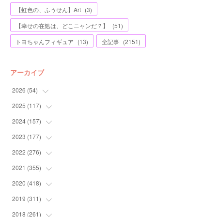
【虹色の、ふうせん】Art
(
3
)
【幸せの在処は、どこニャンだ？】
(
51
)
トヨちゃんフィギュア
(
13
)
全記事
(
2151
)
アーカイブ
2026
(
54
)
2025
(
117
(
2
)
)
(
5
)
2024
(
157
(
11
)
)
(
7
)
(
12
)
2023
(
177
(
13
)
)
(
11
)
(
12
)
(
13
)
2022
(
276
(
20
)
)
(
8
)
(
13
)
(
10
)
(
10
)
2021
(
355
(
17
)
)
(
6
)
(
6
)
(
13
)
(
11
)
(
16
)
2020
(
418
(
19
)
)
(
8
)
(
5
)
(
11
)
(
13
)
(
21
)
(
12
)
2019
(
311
(
44
)
)
(
7
)
(
3
)
(
11
)
(
15
)
(
21
)
(
16
)
(
59
)
2018
(
261
(
25
)
)