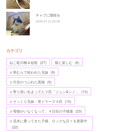
チャプに階段を
2026.07.11 03:00
カテゴリ
ねこ処川柳＆短歌
(
27
)
猫と楽しむ
(
6
)
♬草むらで拾われた兄妹
(
9
)
♬片目のつぶれた黒猫
(
9
)
♬寄り添い丸まってた２匹「ジュン&シノ」
(
10
)
♬そっくり兄妹・茶トラーズ４匹
(
15
)
♬母猫がいなくなって、４日目の子猫達
(
23
)
♬流木に乗ってきた子猫、ロックな日々を更新中
(
22
)