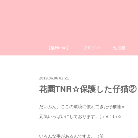
【猫Home】
ブログ☆
七福猫
2019.06.06 02:21
花園TNR☆保護した仔猫②
だいぶん、ここの環境に慣れてきた仔猫達♬
元気いっぱいにしております。(∩´∀｀)∩☆
いろんな事があるんですよ。（笑）