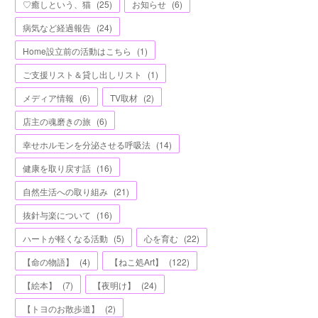
♡癒しという、猫
(
25
)
お知らせ
(
6
)
病気など経過報告
(
24
)
Home設立前の活動はこちら
(
1
)
ご支援リスト＆貸し出しリスト
(
1
)
メディア情報
(
6
)
TV取材
(
2
)
店主の魂磨きの旅
(
6
)
幸せホルモンを分泌させる呼吸法
(
14
)
健康を取り戻す話
(
16
)
自然生活への取り組み
(
21
)
抜針与楽について
(
16
)
ハートが軽くなる活動
(
5
)
心を育む
(
22
)
【命の物語】
(
4
)
【ねこ処Art】
(
122
)
【絵本】
(
7
)
【夜明け】
(
24
)
【トヨのお散歩道】
(
2
)