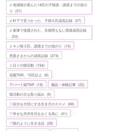
♬地域猫が産んた14匹の子猫達・譲渡までの道の
り
(
37
)
♬軒下で見つかった、子猫６匹成長記録
(
37
)
♬倉庫で保護された、生後間もない黒猫成長記録
(
53
)
♬キジ猫３匹、譲渡までの道のり
(
19
)
里親さまからの成長記録
(
274
)
☆日々の猫活動
(
194
)
花園TNR、15匹以上
(
8
)
アパート猫TNR
(
18
)
施設・体験記事
(
22
)
猫活動の主な取り組み
(
6
)
♡自分を大切にする生き方のススメ
(
68
)
♡幸せな共存生活をおくる為に
(
41
)
♡猫のように生きる話
(
28
)