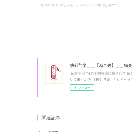
♬寄り添い丸まってた２匹「ジュン&シノ」
(
10
)
全記事
(
2150
)
抜針与楽＿＿【ねこ処】＿＿猫楽
保護猫Homeの七福猫達に癒されて 
いく取り組み 【抜針与楽】という生き方を 
フォロー
関連記事