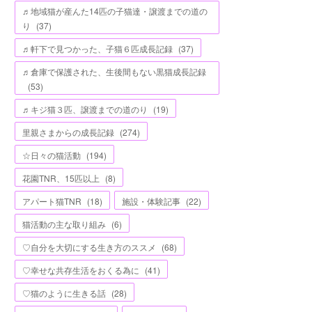
♬地域猫が産んた14匹の子猫達・譲渡までの道の
り
(
37
)
♬軒下で見つかった、子猫６匹成長記録
(
37
)
♬倉庫で保護された、生後間もない黒猫成長記録
(
53
)
♬キジ猫３匹、譲渡までの道のり
(
19
)
里親さまからの成長記録
(
274
)
☆日々の猫活動
(
194
)
花園TNR、15匹以上
(
8
)
アパート猫TNR
(
18
)
施設・体験記事
(
22
)
猫活動の主な取り組み
(
6
)
♡自分を大切にする生き方のススメ
(
68
)
♡幸せな共存生活をおくる為に
(
41
)
♡猫のように生きる話
(
28
)