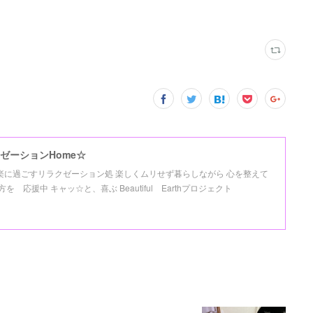
ゼーションHome☆
氣楽に過ごすリラクゼーション処 楽しくムリせず暮らしながら 心を整えて
応援中 キャッ☆と、喜ぶ Beautiful Earthプロジェクト