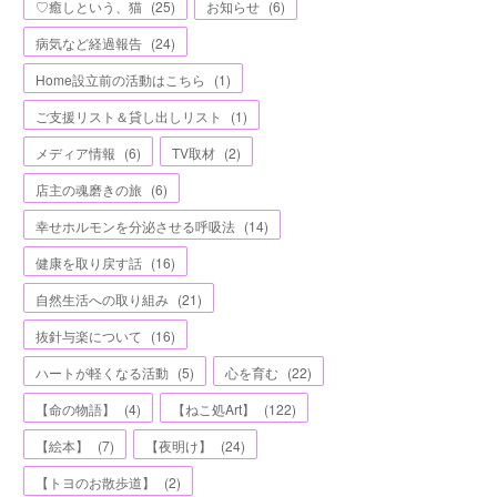
♡癒しという、猫
(
25
)
お知らせ
(
6
)
病気など経過報告
(
24
)
Home設立前の活動はこちら
(
1
)
ご支援リスト＆貸し出しリスト
(
1
)
メディア情報
(
6
)
TV取材
(
2
)
店主の魂磨きの旅
(
6
)
幸せホルモンを分泌させる呼吸法
(
14
)
健康を取り戻す話
(
16
)
自然生活への取り組み
(
21
)
抜針与楽について
(
16
)
ハートが軽くなる活動
(
5
)
心を育む
(
22
)
【命の物語】
(
4
)
【ねこ処Art】
(
122
)
【絵本】
(
7
)
【夜明け】
(
24
)
【トヨのお散歩道】
(
2
)