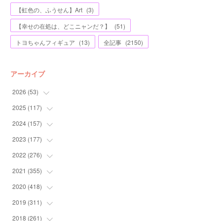
【虹色の、ふうせん】Art
(
3
)
【幸せの在処は、どこニャンだ？】
(
51
)
トヨちゃんフィギュア
(
13
)
全記事
(
2150
)
アーカイブ
2026
(
53
)
2025
(
117
(
1
)
)
(
5
)
2024
(
157
(
11
)
)
(
7
)
(
12
)
2023
(
177
(
13
)
)
(
11
)
(
12
)
(
13
)
2022
(
276
(
20
)
)
(
8
)
(
13
)
(
10
)
(
10
)
2021
(
355
(
17
)
)
(
6
)
(
6
)
(
13
)
(
11
)
(
16
)
2020
(
418
(
19
)
)
(
8
)
(
5
)
(
11
)
(
13
)
(
21
)
(
12
)
2019
(
311
(
44
)
)
(
7
)
(
3
)
(
11
)
(
15
)
(
21
)
(
16
)
(
59
)
2018
(
261
(
25
)
)