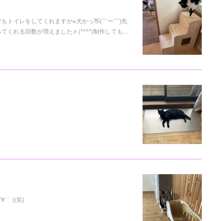
トイレをしてくれますが※犬かっ👋(￣ー￣)先
くれる回数が増えました♬(*^^*)制作しても…
 )(笑)