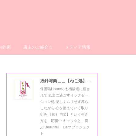
お約束
店主のご紹介☆
メディア情報
抜針与楽＿＿【ねこ処】＿＿猫楽ゼーションHome☆
保護猫Homeの七福猫達に癒さ
れて 氣楽に過ごすリラクゼー
ション処 楽しくムリせず暮ら
しながら 心を整えていく取り
組み 【抜針与楽】という生き
方を 応援中 キャッ☆と、喜
ぶ Beautiful Earthプロジェク
ト