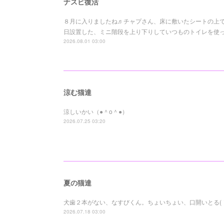
ナスビ復活
８月に入りましたね♬チャプさん、床に敷いたシートの上でも
日設置した、ミニ階段を上り下りしていつものトイレを使って
2026.08.01 03:00
涼む猫達
涼しいかい（●＾o＾●）
2026.07.25 03:20
夏の猫達
犬歯２本がない、なすびくん。ちょいちょい、口開いとる( ´∀｀
2026.07.18 03:00