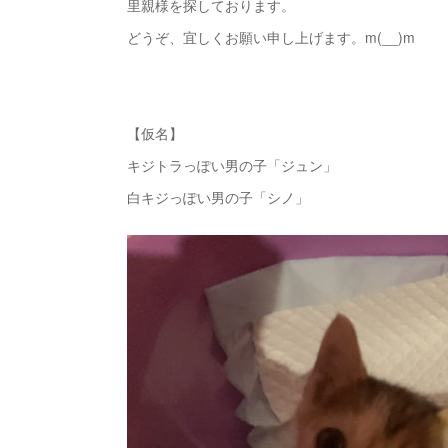
里親様を探しております。
どうぞ、宜しくお願い申し上げます。m(__)m
【仮名】
キジトラっぽい男の子「ジュン」
白キジっぽい男の子「シノ」