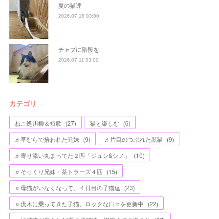
夏の猫達
2026.07.18 03:00
チャプに階段を
2026.07.11 03:00
カテゴリ
ねこ処川柳＆短歌
(
27
)
猫と楽しむ
(
6
)
♬草むらで拾われた兄妹
(
9
)
♬片目のつぶれた黒猫
(
9
)
♬寄り添い丸まってた２匹「ジュン&シノ」
(
10
)
♬そっくり兄妹・茶トラーズ４匹
(
15
)
♬母猫がいなくなって、４日目の子猫達
(
23
)
♬流木に乗ってきた子猫、ロックな日々を更新中
(
22
)