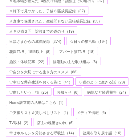
♬地域猫が産んた14匹の子猫達・譲渡までの道のり
(
37
)
♬軒下で見つかった、子猫６匹成長記録
(
37
)
♬倉庫で保護された、生後間もない黒猫成長記録
(
53
)
♬キジ猫３匹、譲渡までの道のり
(
19
)
里親さまからの成長記録
(
274
)
☆日々の猫活動
(
194
)
花園TNR、15匹以上
(
8
)
アパート猫TNR
(
18
)
施設・体験記事
(
22
)
猫活動の主な取り組み
(
6
)
♡自分を大切にする生き方のススメ
(
68
)
♡幸せな共存生活をおくる為に
(
41
)
♡猫のように生きる話
(
28
)
♡癒しという、猫
(
25
)
お知らせ
(
6
)
病気など経過報告
(
24
)
Home設立前の活動はこちら
(
1
)
ご支援リスト＆貸し出しリスト
(
1
)
メディア情報
(
6
)
TV取材
(
2
)
店主の魂磨きの旅
(
6
)
幸せホルモンを分泌させる呼吸法
(
14
)
健康を取り戻す話
(
16
)