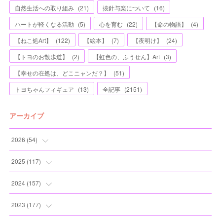
自然生活への取り組み
(
21
)
抜針与楽について
(
16
)
ハートが軽くなる活動
(
5
)
心を育む
(
22
)
【命の物語】
(
4
)
【ねこ処Art】
(
122
)
【絵本】
(
7
)
【夜明け】
(
24
)
【トヨのお散歩道】
(
2
)
【虹色の、ふうせん】Art
(
3
)
【幸せの在処は、どこニャンだ？】
(
51
)
トヨちゃんフィギュア
(
13
)
全記事
(
2151
)
アーカイブ
2026
(
54
)
(
2
)
2025
(
117
)
(
5
)
(
11
)
2024
(
157
)
(
7
)
(
12
)
(
13
)
2023
(
177
)