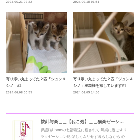
2024.06.21 02:22
2024.06.15 01:51
寄り添い丸まってた２匹「ジュン＆
寄り添い丸まってた２匹「ジュン＆
シノ」#2
シノ」里親様を探しています#1
2024.06.08 00:59
2024.06.05 14:50
抜針与楽＿＿【ねこ処】＿＿猫楽ゼーションHome☆
保護猫Homeの七福猫達に癒されて 氣楽に過ごすリ
ラクゼーション処 楽しくムリせず暮らしながら 心