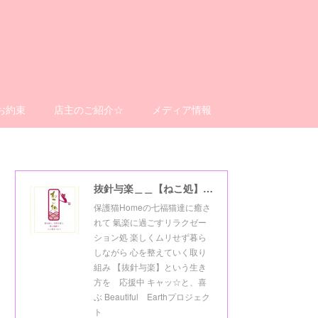
お約束
店主のご紹介☆
メディア情報
抜針与楽＿＿【ねこ処】＿＿猫楽ゼーションHome☆
保護猫Homeの七福猫達に癒さ
れて 氣楽に過ごすリラクゼー
ション処 楽しくムリせず暮ら
しながら 心を整えていく取り
組み 【抜針与楽】という生き
方を 応援中 キャッ☆と、喜
ぶ Beautiful Earthプロジェク
ト