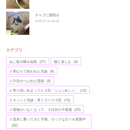
チャプに階段を
2026.07.11 03:00
カテゴリ
ねこ処川柳＆短歌
(
27
)
猫と楽しむ
(
6
)
♬草むらで拾われた兄妹
(
9
)
♬片目のつぶれた黒猫
(
9
)
♬寄り添い丸まってた２匹「ジュン&シノ」
(
10
)
♬そっくり兄妹・茶トラーズ４匹
(
15
)
♬母猫がいなくなって、４日目の子猫達
(
23
)
♬流木に乗ってきた子猫、ロックな日々を更新中
(
22
)