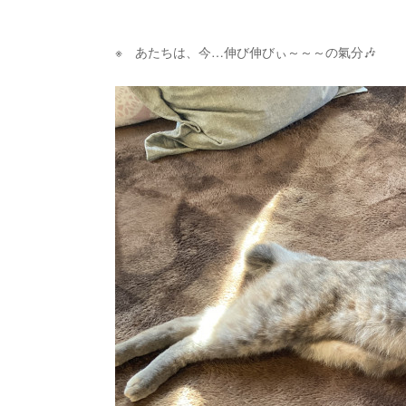
※ あたちは、今…伸び伸びぃ～～～の氣分🎶