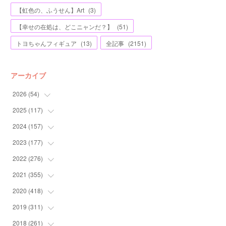
【虹色の、ふうせん】Art
(
3
)
【幸せの在処は、どこニャンだ？】
(
51
)
トヨちゃんフィギュア
(
13
)
全記事
(
2151
)
アーカイブ
2026
(
54
)
2025
(
117
(
2
)
)
(
5
)
2024
(
157
(
11
)
)
(
7
)
(
12
)
2023
(
177
(
13
)
)
(
11
)
(
12
)
(
13
)
2022
(
276
(
20
)
)
(
8
)
(
13
)
(
10
)
(
10
)
2021
(
355
(
17
)
)
(
6
)
(
6
)
(
13
)
(
11
)
(
16
)
2020
(
418
(
19
)
)
(
8
)
(
5
)
(
11
)
(
13
)
(
21
)
(
12
)
2019
(
311
(
44
)
)
(
7
)
(
3
)
(
11
)
(
15
)
(
21
)
(
16
)
(
59
)
2018
(
261
(
25
)
)