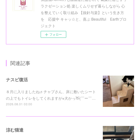
ラクゼーション処 楽しくムリせず暮らしながら 心
を整えていく取り組み 【抜針与楽】という生き方
を 応援中 キャッ☆と、喜ぶ Beautiful Earthプロ
ジェクト
フォロー
関連記事
ナスビ復活
８月に入りましたね♬チャプさん、床に敷いたシート
の上でもトイレをしてくれますが※犬かっ👋(￣ー￣…
2026.08.01 03:00
涼む猫達