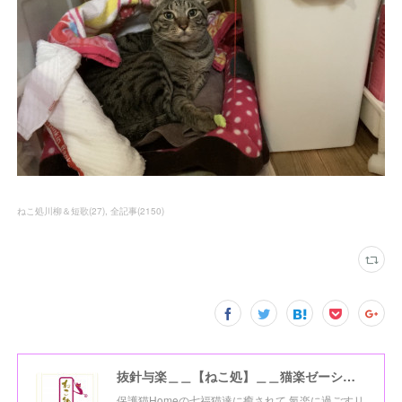
ねこ処川柳＆短歌
(
27
)
全記事
(
2150
)
抜針与楽＿＿【ねこ処】＿＿猫楽ゼーションHome☆
保護猫Homeの七福猫達に癒されて 氣楽に過ごすリ