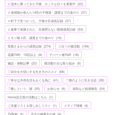
♬流木に乗ってきた子猫、ロックな日々を更新中
(
22
)
♬地域猫が産んた14匹の子猫達・譲渡までの道のり
(
37
)
♬軒下で見つかった、子猫６匹成長記録
(
37
)
♬倉庫で保護された、生後間もない黒猫成長記録
(
53
)
♬キジ猫３匹、譲渡までの道のり
(
19
)
里親さまからの成長記録
(
274
)
☆日々の猫活動
(
194
)
花園TNR、15匹以上
(
8
)
アパート猫TNR
(
18
)
施設・体験記事
(
22
)
猫活動の主な取り組み
(
6
)
♡自分を大切にする生き方のススメ
(
68
)
♡幸せな共存生活をおくる為に
(
41
)
♡猫のように生きる話
(
28
)
♡癒しという、猫
(
25
)
お知らせ
(
6
)
病気など経過報告
(
24
)
Home設立前の活動はこちら
(
1
)
ご支援リスト＆貸し出しリスト
(
1
)
メディア情報
(
6
)
TV取材
(
2
)
店主の魂磨きの旅
(
6
)