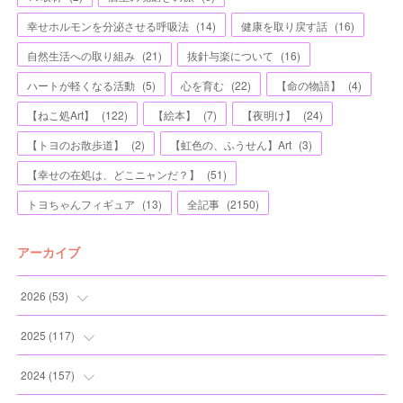
幸せホルモンを分泌させる呼吸法
(
14
)
健康を取り戻す話
(
16
)
自然生活への取り組み
(
21
)
抜針与楽について
(
16
)
ハートが軽くなる活動
(
5
)
心を育む
(
22
)
【命の物語】
(
4
)
【ねこ処Art】
(
122
)
【絵本】
(
7
)
【夜明け】
(
24
)
【トヨのお散歩道】
(
2
)
【虹色の、ふうせん】Art
(
3
)
【幸せの在処は、どこニャンだ？】
(
51
)
トヨちゃんフィギュア
(
13
)
全記事
(
2150
)
アーカイブ
2026
(
53
)
(
1
)
2025
(
117
)
(
5
)
(
11
)
2024
(
157
)