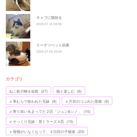
チャプに階段を
2026.07.11 03:00
ドーナツベット効果
2026.07.04 03:00
カテゴリ
ねこ処川柳＆短歌
(
27
)
猫と楽しむ
(
6
)
♬草むらで拾われた兄妹
(
9
)
♬片目のつぶれた黒猫
(
9
)
♬寄り添い丸まってた２匹「ジュン&シノ」
(
10
)
♬そっくり兄妹・茶トラーズ４匹
(
15
)
♬母猫がいなくなって、４日目の子猫達
(
23
)