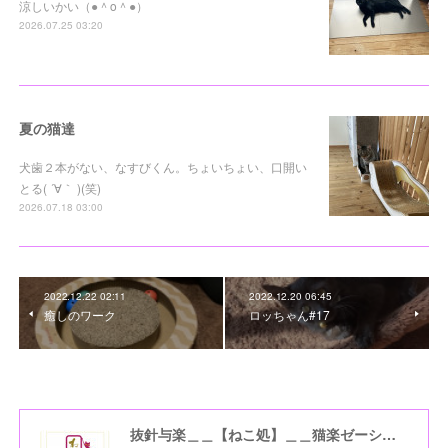
涼しいかい（●＾o＾●）
2026.07.25 03:20
夏の猫達
犬歯２本がない、なすびくん。ちょいちょい、口開い
とる( ´∀｀ )(笑)
2026.07.18 03:00
2022.12.22 02:11
2022.12.20 06:45
癒しのワーク
ロッちゃん#17
抜針与楽＿＿【ねこ処】＿＿猫楽ゼーションHome☆