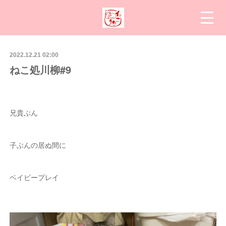
2022.12.21 02:00
ねこ処川柳#9
兄貴ぶん
子ぶんの居ぬ間に
ベイビープレイ