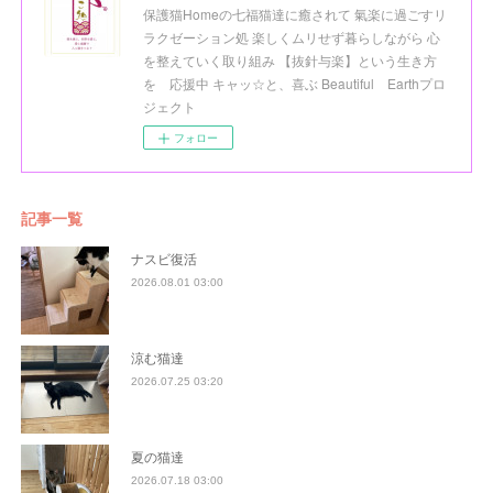
保護猫Homeの七福猫達に癒されて 氣楽に過ごすリ
ラクゼーション処 楽しくムリせず暮らしながら 心
を整えていく取り組み 【抜針与楽】という生き方
を 応援中 キャッ☆と、喜ぶ Beautiful Earthプロ
ジェクト
フォロー
記事一覧
ナスビ復活
2026.08.01 03:00
涼む猫達
2026.07.25 03:20
夏の猫達
2026.07.18 03:00