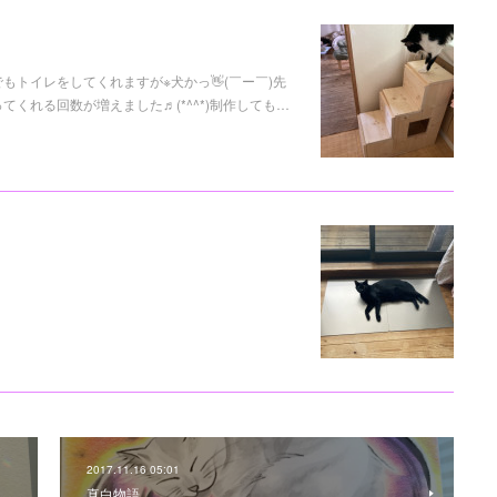
トイレをしてくれますが※犬かっ👋(￣ー￣)先
くれる回数が増えました♬(*^^*)制作しても…
2017.11.16 05:01
真白物語