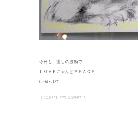
今日も、癒しの波動で
ＬＯＶＥにゃんどＰＥＡＣＥ
(｡･ω･｡)ﾉ♡
【ねこ処Art】
(
122
)
全記事
(
2151
)