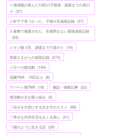
♬地域猫が産んた14匹の子猫達・譲渡までの道の
り
(
37
)
♬軒下で見つかった、子猫６匹成長記録
(
37
)
♬倉庫で保護された、生後間もない黒猫成長記録
(
53
)
♬キジ猫３匹、譲渡までの道のり
(
19
)
里親さまからの成長記録
(
274
)
☆日々の猫活動
(
194
)
花園TNR、15匹以上
(
8
)
アパート猫TNR
(
18
)
施設・体験記事
(
22
)
猫活動の主な取り組み
(
6
)
♡自分を大切にする生き方のススメ
(
68
)
♡幸せな共存生活をおくる為に
(
41
)
♡猫のように生きる話
(
28
)