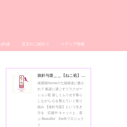
お約束
店主のご紹介☆
メディア情報
抜針与楽＿＿【ねこ処】＿＿猫楽ゼーションHome☆
保護猫Homeの七福猫達に癒さ
れて 氣楽に過ごすリラクゼー
ション処 楽しくムリせず暮ら
しながら 心を整えていく取り
組み 【抜針与楽】という生き
方を 応援中 キャッ☆と、喜
ぶ Beautiful Earthプロジェク
ト