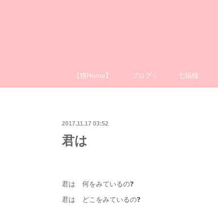
【猫Home】
ブログ☆
七福猫
2017.11.17 03:52
君は
君は 何をみているの❓
君は どこをみているの❓