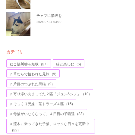
チャプに階段を
2026.07.11 03:00
カテゴリ
ねこ処川柳＆短歌
(
27
)
猫と楽しむ
(
6
)
♬草むらで拾われた兄妹
(
9
)
♬片目のつぶれた黒猫
(
9
)
♬寄り添い丸まってた２匹「ジュン&シノ」
(
10
)
♬そっくり兄妹・茶トラーズ４匹
(
15
)
♬母猫がいなくなって、４日目の子猫達
(
23
)
♬流木に乗ってきた子猫、ロックな日々を更新中
(
22
)