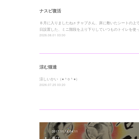
ナスビ復活
８月に入りましたね♬チャプさん、床に敷いたシートの上でも
日設置した、ミニ階段を上り下りしていつものトイレを使って
2026.08.01 03:00
涼む猫達
涼しいかい（●＾o＾●）
2026.07.25 03:20
2017.11.18 04:11
喜び