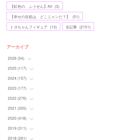
【虹色の、ふうせん】Art
(
3
)
【幸せの在処は、どこニャンだ？】
(
51
)
トヨちゃんフィギュア
(
13
)
全記事
(
2151
)
アーカイブ
2026
(
54
)
2025
(
117
(
2
)
)
(
5
)
2024
(
157
(
11
)
)
(
7
)
(
12
)
2023
(
177
(
13
)
)
(
11
)
(
12
)
(
13
)
2022
(
276
(
20
)
)
(
8
)
(
13
)
(
10
)
(
10
)
2021
(
355
(
17
)
)
(
6
)
(
6
)
(
13
)
(
11
)
(
16
)
2020
(
418
(
19
)
)
(
8
)
(
5
)
(
11
)
(
13
)
(
21
)
(
12
)
2019
(
311
(
44
)
)
(
7
)
(
3
)
(
11
)
(
15
)
(
21
)
(
16
)
(
59
)
2018
(
261
(
25
)
)