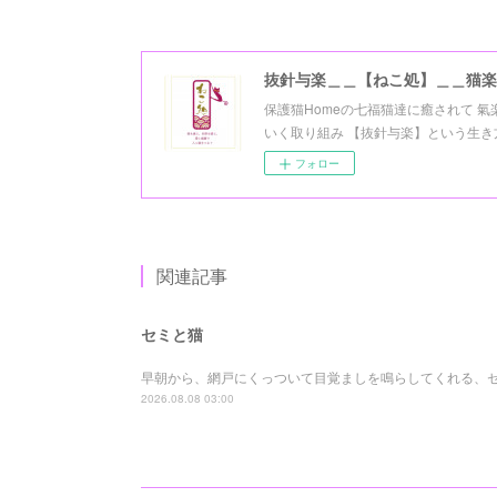
抜針与楽＿＿【ねこ処】＿＿猫楽
保護猫Homeの七福猫達に癒されて 
いく取り組み 【抜針与楽】という生き方を 
フォロー
関連記事
セミと猫
早朝から、網戸にくっついて目覚ましを鳴らしてくれる、
2026.08.08 03:00