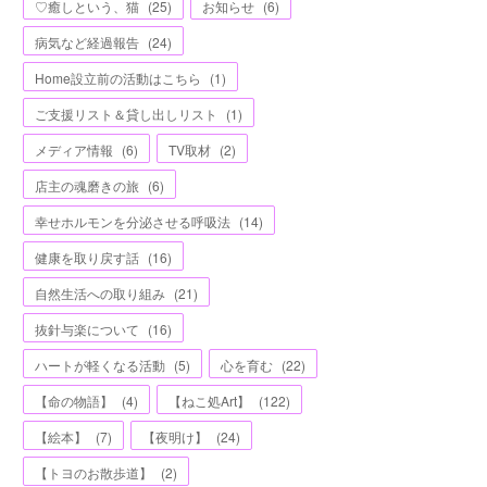
♡癒しという、猫
(
25
)
お知らせ
(
6
)
病気など経過報告
(
24
)
Home設立前の活動はこちら
(
1
)
ご支援リスト＆貸し出しリスト
(
1
)
メディア情報
(
6
)
TV取材
(
2
)
店主の魂磨きの旅
(
6
)
幸せホルモンを分泌させる呼吸法
(
14
)
健康を取り戻す話
(
16
)
自然生活への取り組み
(
21
)
抜針与楽について
(
16
)
ハートが軽くなる活動
(
5
)
心を育む
(
22
)
【命の物語】
(
4
)
【ねこ処Art】
(
122
)
【絵本】
(
7
)
【夜明け】
(
24
)
【トヨのお散歩道】
(
2
)