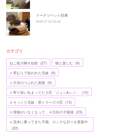
ドーナツベット効果
2026.07.04 03:00
カテゴリ
ねこ処川柳＆短歌
(
27
)
猫と楽しむ
(
6
)
♬草むらで拾われた兄妹
(
9
)
♬片目のつぶれた黒猫
(
9
)
♬寄り添い丸まってた２匹「ジュン&シノ」
(
10
)
♬そっくり兄妹・茶トラーズ４匹
(
15
)
♬母猫がいなくなって、４日目の子猫達
(
23
)
♬流木に乗ってきた子猫、ロックな日々を更新中
(
22
)