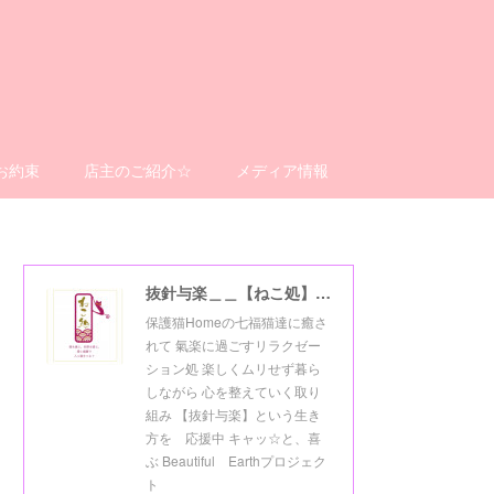
お約束
店主のご紹介☆
メディア情報
抜針与楽＿＿【ねこ処】＿＿猫楽ゼーションHome☆
保護猫Homeの七福猫達に癒さ
れて 氣楽に過ごすリラクゼー
ション処 楽しくムリせず暮ら
しながら 心を整えていく取り
組み 【抜針与楽】という生き
方を 応援中 キャッ☆と、喜
ぶ Beautiful Earthプロジェク
ト