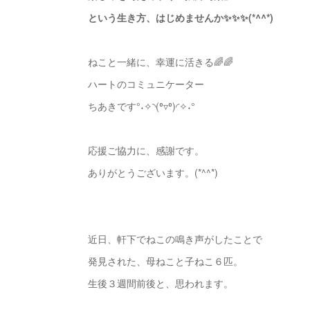
という生き方、はじめませんか✨✨✨(*^^*)
ねこと一緒に、幸運に活きる🌈🌈
ハートのコミュニケーター
ちあきです°˖✧◝(⁰▿⁰)◜✧˖°
応援ご協力に、感謝です。
ありがとうございます。(*^^*)
近日、軒下でねこの鳴き声がしたことで
発見された、母ねこと子ねこ６匹。
生後３週間前後と、思われます。