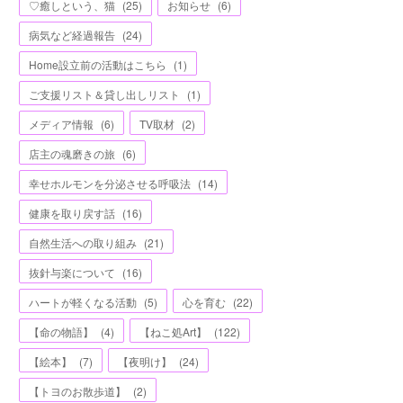
♡癒しという、猫
(
25
)
お知らせ
(
6
)
病気など経過報告
(
24
)
Home設立前の活動はこちら
(
1
)
ご支援リスト＆貸し出しリスト
(
1
)
メディア情報
(
6
)
TV取材
(
2
)
店主の魂磨きの旅
(
6
)
幸せホルモンを分泌させる呼吸法
(
14
)
健康を取り戻す話
(
16
)
自然生活への取り組み
(
21
)
抜針与楽について
(
16
)
ハートが軽くなる活動
(
5
)
心を育む
(
22
)
【命の物語】
(
4
)
【ねこ処Art】
(
122
)
【絵本】
(
7
)
【夜明け】
(
24
)
【トヨのお散歩道】
(
2
)