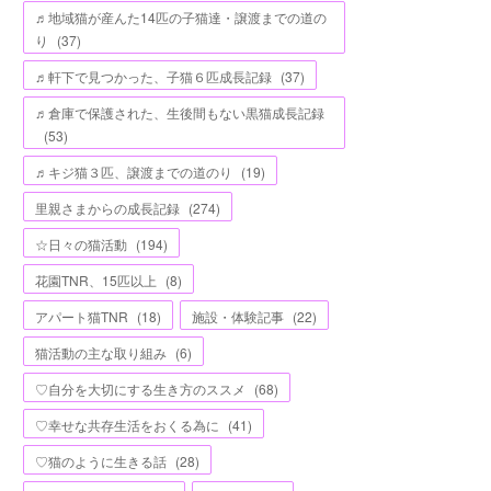
♬地域猫が産んた14匹の子猫達・譲渡までの道の
り
(
37
)
♬軒下で見つかった、子猫６匹成長記録
(
37
)
♬倉庫で保護された、生後間もない黒猫成長記録
(
53
)
♬キジ猫３匹、譲渡までの道のり
(
19
)
里親さまからの成長記録
(
274
)
☆日々の猫活動
(
194
)
花園TNR、15匹以上
(
8
)
アパート猫TNR
(
18
)
施設・体験記事
(
22
)
猫活動の主な取り組み
(
6
)
♡自分を大切にする生き方のススメ
(
68
)
♡幸せな共存生活をおくる為に
(
41
)
♡猫のように生きる話
(
28
)