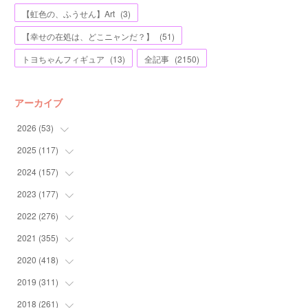
【虹色の、ふうせん】Art
(
3
)
【幸せの在処は、どこニャンだ？】
(
51
)
トヨちゃんフィギュア
(
13
)
全記事
(
2150
)
アーカイブ
2026
(
53
)
2025
(
117
(
1
)
)
(
5
)
2024
(
157
(
11
)
)
(
7
)
(
12
)
2023
(
177
(
13
)
)
(
11
)
(
12
)
(
13
)
2022
(
276
(
20
)
)
(
8
)
(
13
)
(
10
)
(
10
)
2021
(
355
(
17
)
)
(
6
)
(
6
)
(
13
)
(
11
)
(
16
)
2020
(
418
(
19
)
)
(
8
)
(
5
)
(
11
)
(
13
)
(
21
)
(
12
)
2019
(
311
(
44
)
)
(
7
)
(
3
)
(
11
)
(
15
)
(
21
)
(
16
)
(
59
)
2018
(
261
(
25
)
)