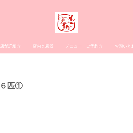
店舗詳細☆
店内＆風景
メニュー・ご予約☆
お願いと
６匹①