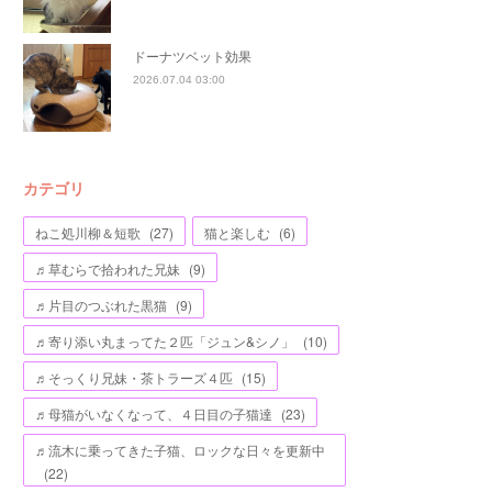
ドーナツベット効果
2026.07.04 03:00
カテゴリ
ねこ処川柳＆短歌
(
27
)
猫と楽しむ
(
6
)
♬草むらで拾われた兄妹
(
9
)
♬片目のつぶれた黒猫
(
9
)
♬寄り添い丸まってた２匹「ジュン&シノ」
(
10
)
♬そっくり兄妹・茶トラーズ４匹
(
15
)
♬母猫がいなくなって、４日目の子猫達
(
23
)
♬流木に乗ってきた子猫、ロックな日々を更新中
(
22
)