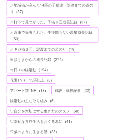
♬地域猫が産んた14匹の子猫達・譲渡までの道の
り
(
37
)
♬軒下で見つかった、子猫６匹成長記録
(
37
)
♬倉庫で保護された、生後間もない黒猫成長記録
(
53
)
♬キジ猫３匹、譲渡までの道のり
(
19
)
里親さまからの成長記録
(
274
)
☆日々の猫活動
(
194
)
花園TNR、15匹以上
(
8
)
アパート猫TNR
(
18
)
施設・体験記事
(
22
)
猫活動の主な取り組み
(
6
)
♡自分を大切にする生き方のススメ
(
68
)
♡幸せな共存生活をおくる為に
(
41
)
♡猫のように生きる話
(
28
)