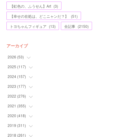
【虹色の、ふうせん】Art
(
3
)
【幸せの在処は、どこニャンだ？】
(
51
)
トヨちゃんフィギュア
(
13
)
全記事
(
2150
)
アーカイブ
2026
(
53
)
2025
(
117
(
1
)
)
(
5
)
2024
(
157
(
11
)
)
(
7
)
(
12
)
2023
(
177
(
13
)
)
(
11
)
(
12
)
(
13
)
2022
(
276
(
20
)
)
(
8
)
(
13
)
(
10
)
(
10
)
2021
(
355
(
17
)
)
(
6
)
(
6
)
(
13
)
(
11
)
(
16
)
2020
(
418
(
19
)
)
(
8
)
(
5
)
(
11
)
(
13
)
(
21
)
(
12
)
2019
(
311
(
44
)
)
(
7
)
(
3
)
(
11
)
(
15
)
(
21
)
(
16
)
(
59
)
2018
(
261
(
25
)
)