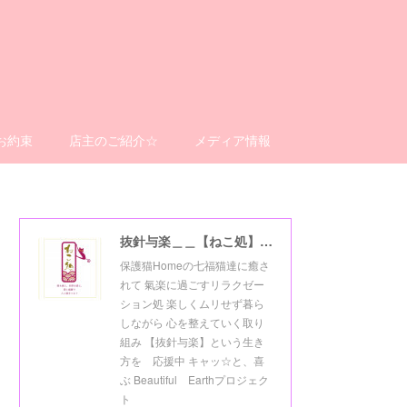
お約束
店主のご紹介☆
メディア情報
抜針与楽＿＿【ねこ処】＿＿猫楽ゼーションHome☆
保護猫Homeの七福猫達に癒さ
れて 氣楽に過ごすリラクゼー
ション処 楽しくムリせず暮ら
しながら 心を整えていく取り
組み 【抜針与楽】という生き
方を 応援中 キャッ☆と、喜
ぶ Beautiful Earthプロジェク
ト