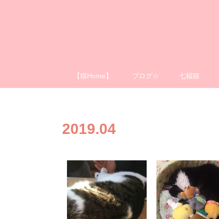
【猫Home】
ブログ☆
七福猫
2019
.
04