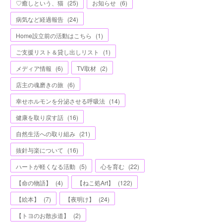
♡癒しという、猫
(
25
)
お知らせ
(
6
)
病気など経過報告
(
24
)
Home設立前の活動はこちら
(
1
)
ご支援リスト＆貸し出しリスト
(
1
)
メディア情報
(
6
)
TV取材
(
2
)
店主の魂磨きの旅
(
6
)
幸せホルモンを分泌させる呼吸法
(
14
)
健康を取り戻す話
(
16
)
自然生活への取り組み
(
21
)
抜針与楽について
(
16
)
ハートが軽くなる活動
(
5
)
心を育む
(
22
)
【命の物語】
(
4
)
【ねこ処Art】
(
122
)
【絵本】
(
7
)
【夜明け】
(
24
)
【トヨのお散歩道】
(
2
)