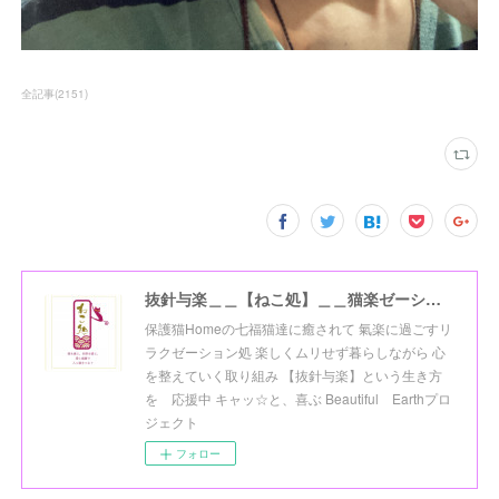
全記事
(
2151
)
抜針与楽＿＿【ねこ処】＿＿猫楽ゼーションHome☆
保護猫Homeの七福猫達に癒されて 氣楽に過ごすリ
ラクゼーション処 楽しくムリせず暮らしながら 心
を整えていく取り組み 【抜針与楽】という生き方
を 応援中 キャッ☆と、喜ぶ Beautiful Earthプロ
ジェクト
フォロー