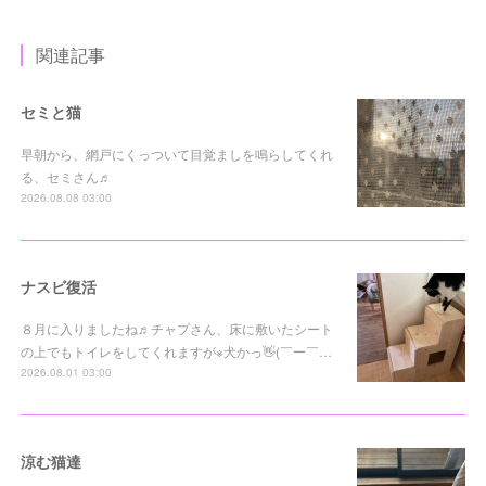
関連記事
セミと猫
早朝から、網戸にくっついて目覚ましを鳴らしてくれ
る、セミさん♬
2026.08.08 03:00
ナスビ復活
８月に入りましたね♬チャプさん、床に敷いたシート
の上でもトイレをしてくれますが※犬かっ👋(￣ー￣…
2026.08.01 03:00
涼む猫達