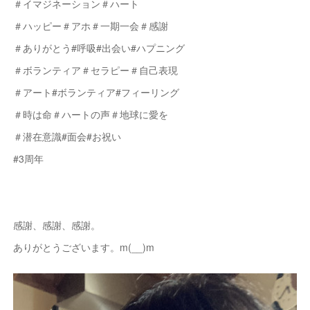
＃イマジネーション＃ハート
＃ハッピー＃アホ＃一期一会＃感謝
＃ありがとう#呼吸#出会い#ハプニング
＃ボランティア＃セラピー＃自己表現
＃アート#ボランティア#フィーリング
＃時は命＃ハートの声＃地球に愛を
＃潜在意識#面会#お祝い
#3周年
感謝、感謝、感謝。
ありがとうございます。m(__)m