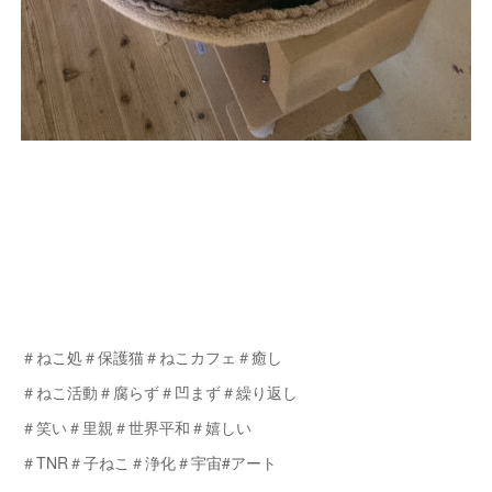
＃ねこ処＃保護猫＃ねこカフェ＃癒し
＃ねこ活動＃腐らず＃凹まず＃繰り返し
＃笑い＃里親＃世界平和＃嬉しい
＃TNR＃子ねこ＃浄化＃宇宙#アート