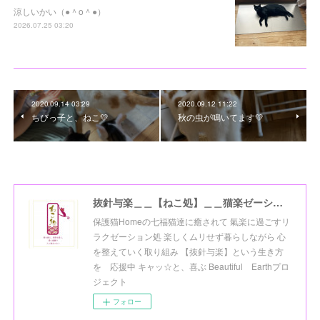
涼しいかい（●＾o＾●）
2026.07.25 03:20
2020.09.14 03:29
2020.09.12 11:22
ちびっ子と、ねこ💛
秋の虫が鳴いてます💛
抜針与楽＿＿【ねこ処】＿＿猫楽ゼーションHome☆
保護猫Homeの七福猫達に癒されて 氣楽に過ごすリ
ラクゼーション処 楽しくムリせず暮らしながら 心
を整えていく取り組み 【抜針与楽】という生き方
を 応援中 キャッ☆と、喜ぶ Beautiful Earthプロ
ジェクト
フォロー