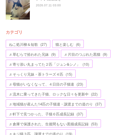
2026.07.11 03:00
カテゴリ
ねこ処川柳＆短歌
(
27
)
猫と楽しむ
(
6
)
♬草むらで拾われた兄妹
(
9
)
♬片目のつぶれた黒猫
(
9
)
♬寄り添い丸まってた２匹「ジュン&シノ」
(
10
)
♬そっくり兄妹・茶トラーズ４匹
(
15
)
♬母猫がいなくなって、４日目の子猫達
(
23
)
♬流木に乗ってきた子猫、ロックな日々を更新中
(
22
)
♬地域猫が産んた14匹の子猫達・譲渡までの道のり
(
37
)
♬軒下で見つかった、子猫６匹成長記録
(
37
)
♬倉庫で保護された、生後間もない黒猫成長記録
(
53
)
♬キジ猫３匹、譲渡までの道のり
(
19
)