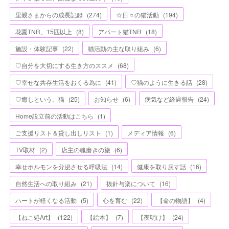
里親さまからの成長記録
(
274
)
☆日々の猫活動
(
194
)
花園TNR、15匹以上
(
8
)
アパート猫TNR
(
18
)
施設・体験記事
(
22
)
猫活動の主な取り組み
(
6
)
♡自分を大切にする生き方のススメ
(
68
)
♡幸せな共存生活をおくる為に
(
41
)
♡猫のように生きる話
(
28
)
♡癒しという、猫
(
25
)
お知らせ
(
6
)
病気など経過報告
(
24
)
Home設立前の活動はこちら
(
1
)
ご支援リスト＆貸し出しリスト
(
1
)
メディア情報
(
6
)
TV取材
(
2
)
店主の魂磨きの旅
(
6
)
幸せホルモンを分泌させる呼吸法
(
14
)
健康を取り戻す話
(
16
)
自然生活への取り組み
(
21
)
抜針与楽について
(
16
)
ハートが軽くなる活動
(
5
)
心を育む
(
22
)
【命の物語】
(
4
)
【ねこ処Art】
(
122
)
【絵本】
(
7
)
【夜明け】
(
24
)