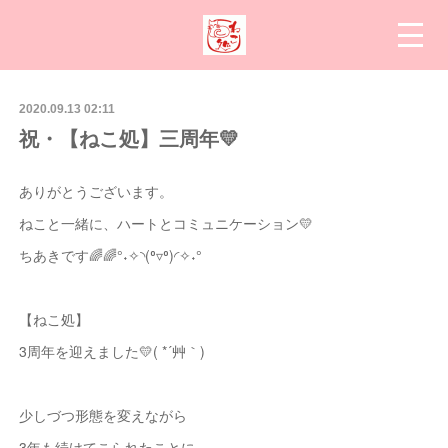
2020.09.13 02:11
祝・【ねこ処】三周年💛
ありがとうございます。
ねこと一緒に、ハートとコミュニケーション💛
ちあきです🌈🌈°˖✧◝(⁰▿⁰)◜✧˖°
【ねこ処】
3周年を迎えました💛( *´艸｀)
少しづつ形態を変えながら
3年も続けてこられたことに