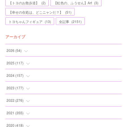
【トヨのお散歩道】
(
2
)
【虹色の、ふうせん】Art
(
3
)
【幸せの在処は、どこニャンだ？】
(
51
)
トヨちゃんフィギュア
(
13
)
全記事
(
2151
)
アーカイブ
2026
(
54
)
(
2
)
2025
(
117
)
(
5
)
(
11
)
2024
(
157
)
(
7
)
(
12
)
(
13
)
2023
(
177
)
(
11
)
(
12
)
(
13
)
(
20
)
2022
(
276
)
(
8
)
(
13
)
(
10
)
(
10
)
(
17
)
2021
(
355
)
(
6
)
(
6
)
(
13
)
(
11
)
(
16
)
(
19
)
2020
(
418
)