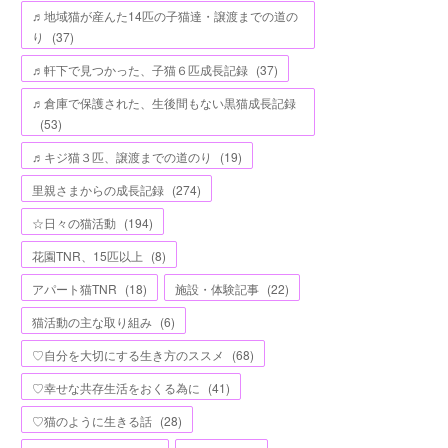
♬地域猫が産んた14匹の子猫達・譲渡までの道の
り
(
37
)
♬軒下で見つかった、子猫６匹成長記録
(
37
)
♬倉庫で保護された、生後間もない黒猫成長記録
(
53
)
♬キジ猫３匹、譲渡までの道のり
(
19
)
里親さまからの成長記録
(
274
)
☆日々の猫活動
(
194
)
花園TNR、15匹以上
(
8
)
アパート猫TNR
(
18
)
施設・体験記事
(
22
)
猫活動の主な取り組み
(
6
)
♡自分を大切にする生き方のススメ
(
68
)
♡幸せな共存生活をおくる為に
(
41
)
♡猫のように生きる話
(
28
)