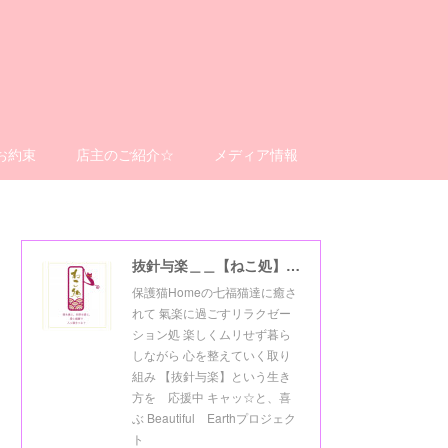
お約束
店主のご紹介☆
メディア情報
抜針与楽＿＿【ねこ処】＿＿猫楽ゼーションHome☆
保護猫Homeの七福猫達に癒さ
れて 氣楽に過ごすリラクゼー
ション処 楽しくムリせず暮ら
しながら 心を整えていく取り
組み 【抜針与楽】という生き
方を 応援中 キャッ☆と、喜
ぶ Beautiful Earthプロジェク
ト