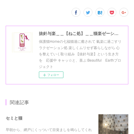
抜針与楽＿＿【ねこ処】＿＿猫楽ゼーションHome☆
保護猫Homeの七福猫達に癒されて 氣楽に過ごすリ
ラクゼーション処 楽しくムリせず暮らしながら 心
を整えていく取り組み 【抜針与楽】という生き方
を 応援中 キャッ☆と、喜ぶ Beautiful Earthプロ
ジェクト
フォロー
関連記事
セミと猫
早朝から、網戸にくっついて目覚ましを鳴らしてくれ