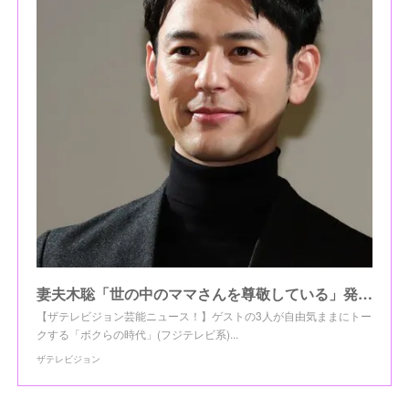
妻夫木聡「世の中のママさんを尊敬している」発言に“全国の奥様”から感謝の声が続々 （1/2） | 芸能ニュースならザテレビジョン
【ザテレビジョン芸能ニュース！】ゲストの3人が自由気ままにトー
クする「ボクらの時代」(フジテレビ系)...
ザテレビジョン