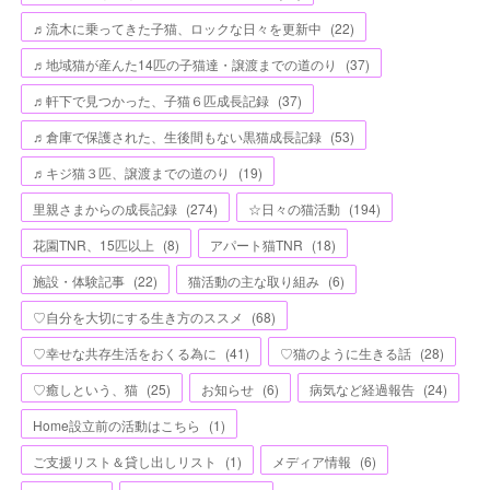
♬流木に乗ってきた子猫、ロックな日々を更新中
(
22
)
♬地域猫が産んた14匹の子猫達・譲渡までの道のり
(
37
)
♬軒下で見つかった、子猫６匹成長記録
(
37
)
♬倉庫で保護された、生後間もない黒猫成長記録
(
53
)
♬キジ猫３匹、譲渡までの道のり
(
19
)
里親さまからの成長記録
(
274
)
☆日々の猫活動
(
194
)
花園TNR、15匹以上
(
8
)
アパート猫TNR
(
18
)
施設・体験記事
(
22
)
猫活動の主な取り組み
(
6
)
♡自分を大切にする生き方のススメ
(
68
)
♡幸せな共存生活をおくる為に
(
41
)
♡猫のように生きる話
(
28
)
♡癒しという、猫
(
25
)
お知らせ
(
6
)
病気など経過報告
(
24
)
Home設立前の活動はこちら
(
1
)
ご支援リスト＆貸し出しリスト
(
1
)
メディア情報
(
6
)