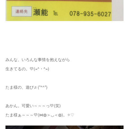
みんな、いろんな事情を抱えながら
生きてるの。💛(=^・^=)
たま様の、遊び♬(*^^*)
あかん。可愛い～～～っ💛(笑)
たま様ぁ～～～💛(⋈◍＞◡＜◍)。✧♡