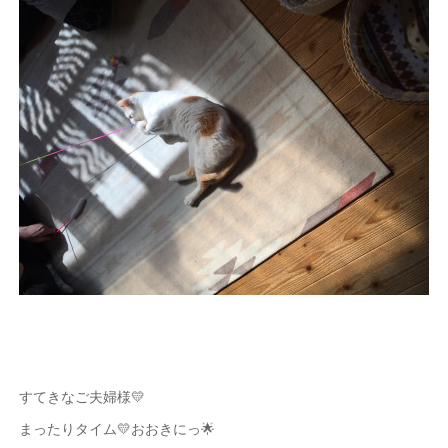
すてきなご夫婦様💛
まったりタイム💛おおきにっ🌟