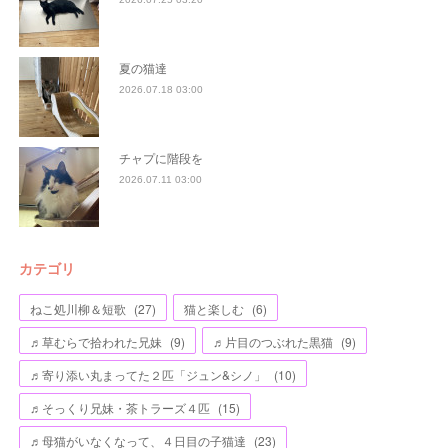
夏の猫達
2026.07.18 03:00
チャプに階段を
2026.07.11 03:00
カテゴリ
ねこ処川柳＆短歌
(
27
)
猫と楽しむ
(
6
)
♬草むらで拾われた兄妹
(
9
)
♬片目のつぶれた黒猫
(
9
)
♬寄り添い丸まってた２匹「ジュン&シノ」
(
10
)
♬そっくり兄妹・茶トラーズ４匹
(
15
)
♬母猫がいなくなって、４日目の子猫達
(
23
)