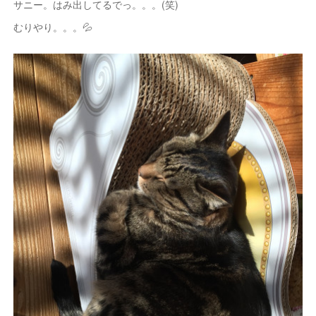
サニー。はみ出してるでっ。。。(笑)
むりやり。。。💦