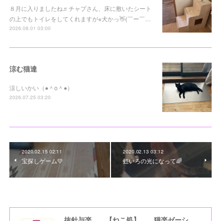
８月に入りましたね♬チャプさん、床に敷いたシート
の上でもトイレをしてくれますが※犬かっ👋(￣ー￣…
2026.08.01 03:00
涼む猫達
涼しいかい（●＾o＾●）
2026.07.25 03:20
2020.02.15 02:11
2020.02.13 03:12
宝探しゲーム💛
虹いろの光になって🌈
抜針与楽＿＿【ねこ処】＿＿猫楽ゼーションHome☆