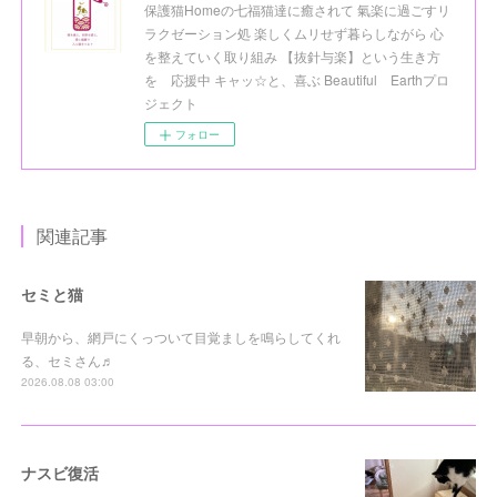
保護猫Homeの七福猫達に癒されて 氣楽に過ごすリ
ラクゼーション処 楽しくムリせず暮らしながら 心
を整えていく取り組み 【抜針与楽】という生き方
を 応援中 キャッ☆と、喜ぶ Beautiful Earthプロ
ジェクト
フォロー
関連記事
セミと猫
早朝から、網戸にくっついて目覚ましを鳴らしてくれ
る、セミさん♬
2026.08.08 03:00
ナスビ復活