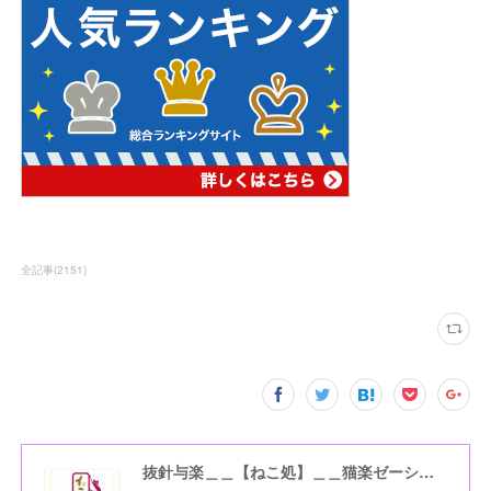
全記事
(
2151
)
抜針与楽＿＿【ねこ処】＿＿猫楽ゼーションHome☆