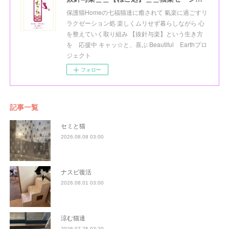
保護猫Homeの七福猫達に癒されて 氣楽に過ごすリ
ラクゼーション処 楽しくムリせず暮らしながら 心
を整えていく取り組み 【抜針与楽】という生き方
を 応援中 キャッ☆と、喜ぶ Beautiful Earthプロ
ジェクト
フォロー
記事一覧
セミと猫
2026.08.08 03:00
ナスビ復活
2026.08.01 03:00
涼む猫達
2026.07.25 03:20