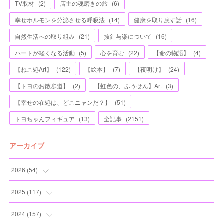
TV取材
(
2
)
店主の魂磨きの旅
(
6
)
幸せホルモンを分泌させる呼吸法
(
14
)
健康を取り戻す話
(
16
)
自然生活への取り組み
(
21
)
抜針与楽について
(
16
)
ハートが軽くなる活動
(
5
)
心を育む
(
22
)
【命の物語】
(
4
)
【ねこ処Art】
(
122
)
【絵本】
(
7
)
【夜明け】
(
24
)
【トヨのお散歩道】
(
2
)
【虹色の、ふうせん】Art
(
3
)
【幸せの在処は、どこニャンだ？】
(
51
)
トヨちゃんフィギュア
(
13
)
全記事
(
2151
)
アーカイブ
2026
(
54
)
(
2
)
2025
(
117
)
(
5
)
(
11
)
2024
(
157
)