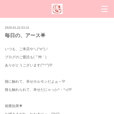
2020.01.22 03:11
毎日の、アース🌟
いつも、ご来店や＼(^o^)／
ブログのご愛読も( *´艸｀)
ありがとうございます(*^^*)💛
猫に触れて、幸せホルモンだよぉ～💛
猫も触れられて、幸せだにゃっ(=^・^=)💛
相乗効果🌟
お姉さまがた。おおきにっ。(*^^*)