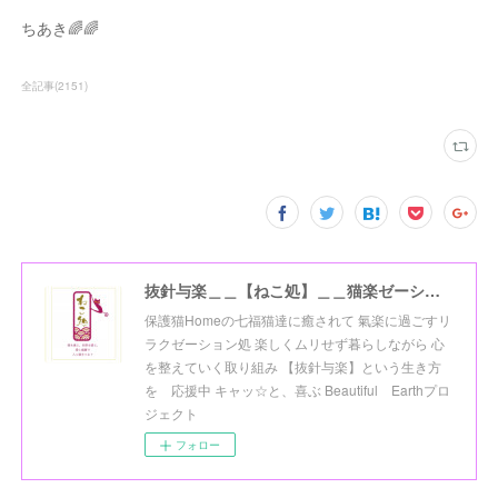
ちあき🌈🌈
全記事
(
2151
)
抜針与楽＿＿【ねこ処】＿＿猫楽ゼーションHome☆
保護猫Homeの七福猫達に癒されて 氣楽に過ごすリ
ラクゼーション処 楽しくムリせず暮らしながら 心
を整えていく取り組み 【抜針与楽】という生き方
を 応援中 キャッ☆と、喜ぶ Beautiful Earthプロ
ジェクト
フォロー