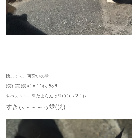
懐こくて、可愛いの💛
(笑)(笑)(笑)((´∀｀*))ヶﾗヶﾗ
やべぇ～～～💛たまらんっ💛((((ｏﾉ´3｀)ﾉ
すきぃ～～～っ💛(笑)