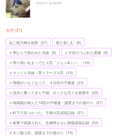
2026.07.11 03:00
カテゴリ
ねこ処川柳＆短歌
(
27
)
猫と楽しむ
(
6
)
♬草むらで拾われた兄妹
(
9
)
♬片目のつぶれた黒猫
(
9
)
♬寄り添い丸まってた２匹「ジュン&シノ」
(
10
)
♬そっくり兄妹・茶トラーズ４匹
(
15
)
♬母猫がいなくなって、４日目の子猫達
(
23
)
♬流木に乗ってきた子猫、ロックな日々を更新中
(
22
)
♬地域猫が産んた14匹の子猫達・譲渡までの道のり
(
37
)
♬軒下で見つかった、子猫６匹成長記録
(
37
)
♬倉庫で保護された、生後間もない黒猫成長記録
(
53
)
♬キジ猫３匹、譲渡までの道のり
(
19
)