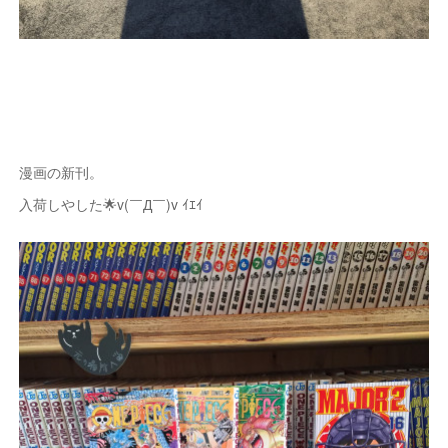
漫画の新刊。
入荷しやした🌟v(￣Д￣)v ｲｴｲ