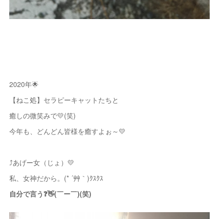
2020年🌟
【ねこ処】セラピーキャットたちと
癒しの微笑みで💛(笑)
今年も、どんどん皆様を癒すよぉ～💛
⤴あげー女（じょ）💛
私、女神だから。(* ´艸｀)ｸｽｸｽ
自分で言う❓👋(￣ー￣)(笑)