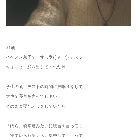
24歳。
イケメン息子でーすっ🌟((´∀｀*))ヶﾗヶﾗ
ちょっと、顔を出してくれた💛
学生の頃、テストの時間に居眠りをして
大声で寝言を言ってしまい
そのまま寝たふりをしていたら
「ほら、橋本君みたいに寝言を言っても
寝ていられるぐらい集中して！」って