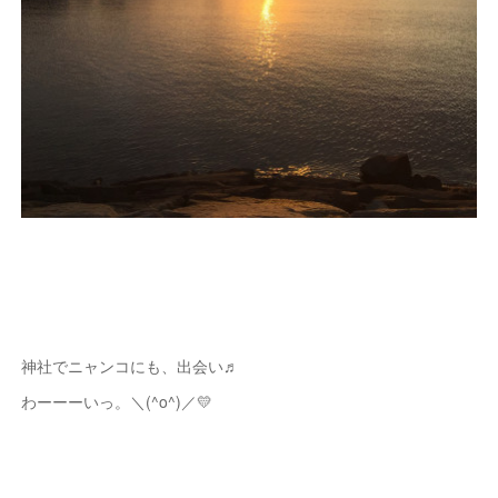
神社でニャンコにも、出会い♬
わーーーいっ。＼(^o^)／💛