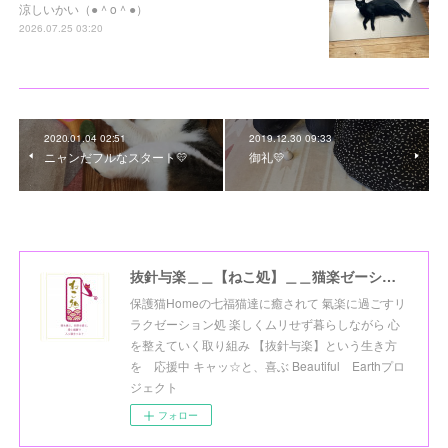
涼しいかい（●＾o＾●）
2026.07.25 03:20
2020.01.04 02:51
2019.12.30 09:33
ニャンだフルなスタート💛
御礼💛
抜針与楽＿＿【ねこ処】＿＿猫楽ゼーションHome☆
保護猫Homeの七福猫達に癒されて 氣楽に過ごすリ
ラクゼーション処 楽しくムリせず暮らしながら 心
を整えていく取り組み 【抜針与楽】という生き方
を 応援中 キャッ☆と、喜ぶ Beautiful Earthプロ
ジェクト
フォロー