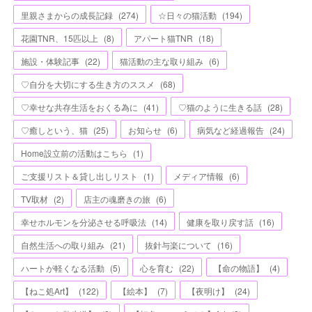
里親さまからの成長記録
(
274
)
☆日々の猫活動
(
194
)
花園TNR、15匹以上
(
8
)
アパート猫TNR
(
18
)
施設・体験記事
(
22
)
猫活動の主な取り組み
(
6
)
♡自分を大切にする生き方のススメ
(
68
)
♡幸せな共存生活をおくる為に
(
41
)
♡猫のように生きる話
(
28
)
♡癒しという、猫
(
25
)
お知らせ
(
6
)
病気など経過報告
(
24
)
Home設立前の活動はこちら
(
1
)
ご支援リスト＆貸し出しリスト
(
1
)
メディア情報
(
6
)
TV取材
(
2
)
店主の魂磨きの旅
(
6
)
幸せホルモンを分泌させる呼吸法
(
14
)
健康を取り戻す話
(
16
)
自然生活への取り組み
(
21
)
抜針与楽について
(
16
)
ハートが軽くなる活動
(
5
)
心を育む
(
22
)
【命の物語】
(
4
)
【ねこ処Art】
(
122
)
【絵本】
(
7
)
【夜明け】
(
24
)