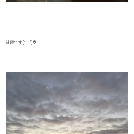
綺麗です(*^^*)🌟