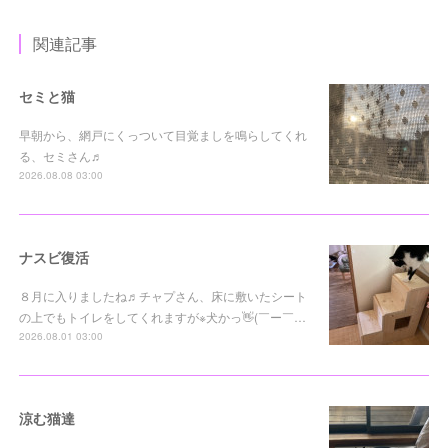
関連記事
セミと猫
早朝から、網戸にくっついて目覚ましを鳴らしてくれ
る、セミさん♬
2026.08.08 03:00
ナスビ復活
８月に入りましたね♬チャプさん、床に敷いたシート
の上でもトイレをしてくれますが※犬かっ👋(￣ー￣…
2026.08.01 03:00
涼む猫達