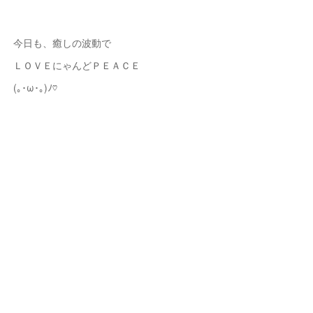
今日も、癒しの波動で
ＬＯＶＥにゃんどＰＥＡＣＥ
(｡･ω･｡)ﾉ♡