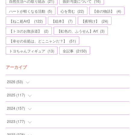
自然生活への取り組み
(
21
)
抜針与楽について
(
16
)
ハートが軽くなる活動
(
5
)
心を育む
(
22
)
【命の物語】
(
4
)
【ねこ処Art】
(
122
)
【絵本】
(
7
)
【夜明け】
(
24
)
【トヨのお散歩道】
(
2
)
【虹色の、ふうせん】Art
(
3
)
【幸せの在処は、どこニャンだ？】
(
51
)
トヨちゃんフィギュア
(
13
)
全記事
(
2150
)
アーカイブ
2026
(
53
)
(
1
)
2025
(
117
)
(
5
)
(
11
)
2024
(
157
)
(
7
)
(
12
)
(
13
)
2023
(
177
)
(
11
)
(
12
)
(
13
)
(
20
)
2022
(
276
)