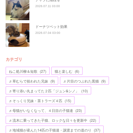
2026.07.11 03:00
ドーナツベット効果
2026.07.04 03:00
カテゴリ
ねこ処川柳＆短歌
(
27
)
猫と楽しむ
(
6
)
♬草むらで拾われた兄妹
(
9
)
♬片目のつぶれた黒猫
(
9
)
♬寄り添い丸まってた２匹「ジュン&シノ」
(
10
)
♬そっくり兄妹・茶トラーズ４匹
(
15
)
♬母猫がいなくなって、４日目の子猫達
(
23
)
♬流木に乗ってきた子猫、ロックな日々を更新中
(
22
)
♬地域猫が産んた14匹の子猫達・譲渡までの道のり
(
37
)