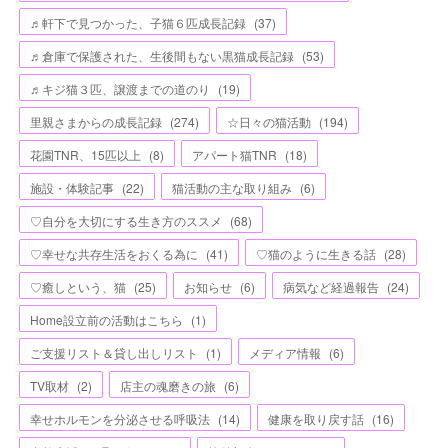
♬軒下で見つかった、子猫６匹成長記録
(
37
)
♬倉庫で保護された、生後間もない黒猫成長記録
(
53
)
♬キジ猫３匹、譲渡までの道のり
(
19
)
里親さまからの成長記録
(
274
)
☆日々の猫活動
(
194
)
花園TNR、15匹以上
(
8
)
アパート猫TNR
(
18
)
施設・体験記事
(
22
)
猫活動の主な取り組み
(
6
)
♡自分を大切にする生き方のススメ
(
68
)
♡幸せな共存生活をおくる為に
(
41
)
♡猫のように生きる話
(
28
)
♡癒しという、猫
(
25
)
お知らせ
(
6
)
病気など経過報告
(
24
)
Home設立前の活動はこちら
(
1
)
ご支援リスト＆貸し出しリスト
(
1
)
メディア情報
(
6
)
TV取材
(
2
)
店主の魂磨きの旅
(
6
)
幸せホルモンを分泌させる呼吸法
(
14
)
健康を取り戻す話
(
16
)