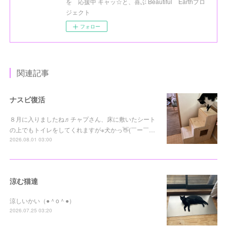
を 応援中 キャッ☆と、喜ぶ Beautiful Earthプロ
ジェクト
フォロー
関連記事
ナスビ復活
８月に入りましたね♬チャプさん、床に敷いたシート
の上でもトイレをしてくれますが※犬かっ👋(￣ー￣…
2026.08.01 03:00
涼む猫達
涼しいかい（●＾o＾●）
2026.07.25 03:20