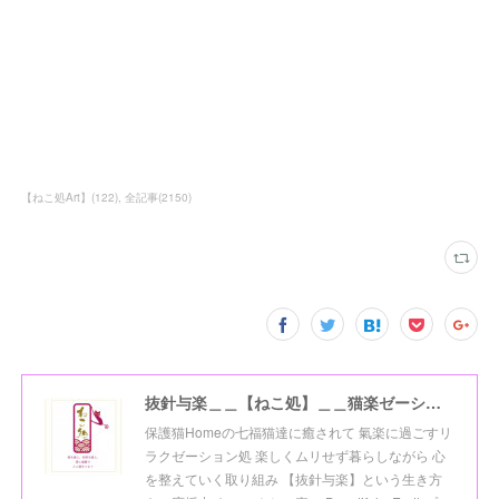
【ねこ処Art】
(
122
)
全記事
(
2150
)
抜針与楽＿＿【ねこ処】＿＿猫楽ゼーションHome☆
保護猫Homeの七福猫達に癒されて 氣楽に過ごすリ
ラクゼーション処 楽しくムリせず暮らしながら 心
を整えていく取り組み 【抜針与楽】という生き方