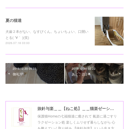
夏の猫達
犬歯２本がない、なすびくん。ちょいちょい、口開い
とる( ´∀｀ )(笑)
2026.07.18 03:00
2019.12.30 09:33
2019.12.30 02:22
御礼💛
あと、2日🌟
抜針与楽＿＿【ねこ処】＿＿猫楽ゼーションHome☆
保護猫Homeの七福猫達に癒されて 氣楽に過ごすリ
ラクゼーション処 楽しくムリせず暮らしながら 心
を整えていく取り組み 【抜針与楽】という生き方