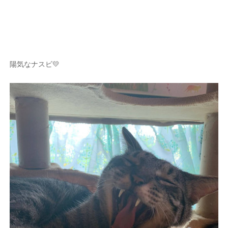
陽気なナスビ💛