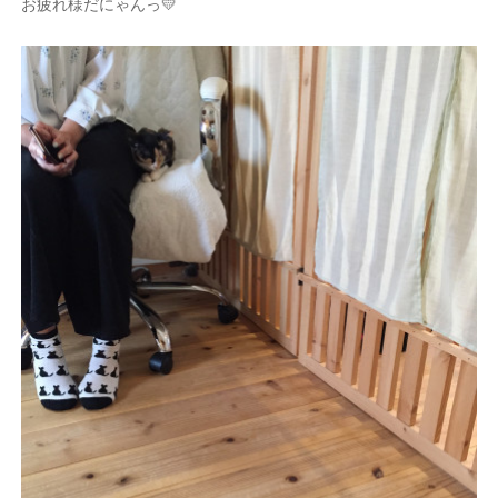
お疲れ様だにゃんっ💛