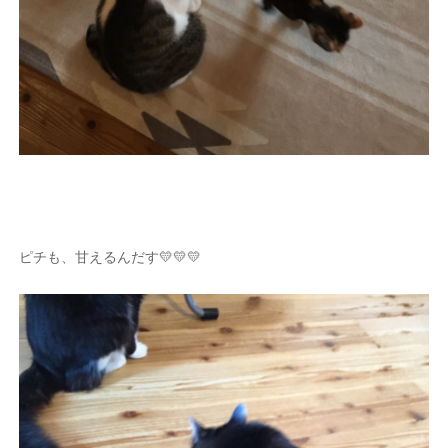
ピチも、甘えるんだす💛💛💛