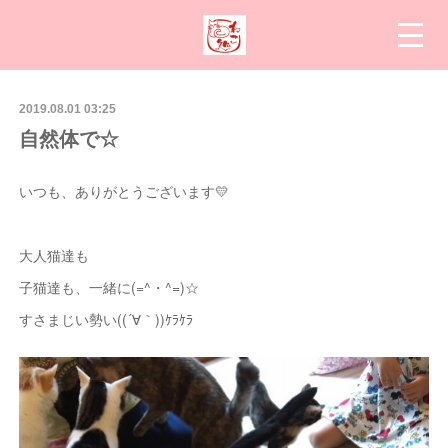
2019.08.01 03:25
自然体で☆
いつも、ありがとうございます💛
大人猫達も
子猫達も、一緒に(=^・^=)☆
すさまじい勢い((´∀｀))ｹﾗｹﾗ