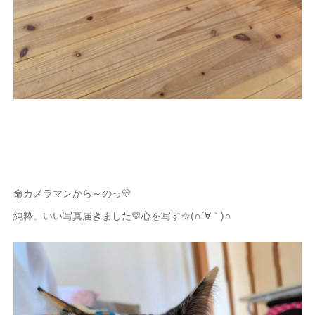
命カメラマンから～のっ💛
純粋。いい写真届きました💛心を写す☆(∩´∀｀)∩