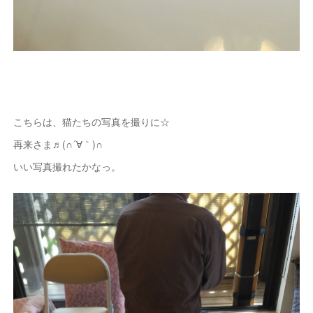
こちらは、猫たちの写真を撮りに☆
再来さま♬(∩´∀｀)∩
いい写真撮れたかなっ。