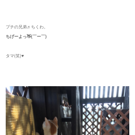
プチの兄弟♬ちくわ。
ちげーよっ👋(￣ー￣)
タマ(笑)♥