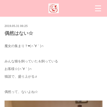
2019.05.31 06:25
偶然はない☆
魔女の集まり？♥(∩´∀｀)∩
みんな猫を飼っていた＆飼っている
お客様☆(∩´∀｀)∩
猫談で、盛り上がる♬
偶然って、ないよね☆