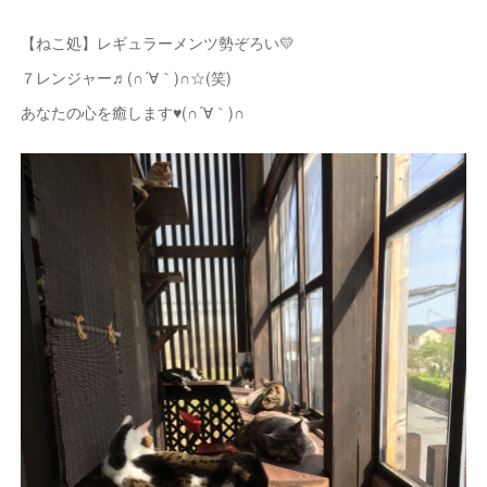
【ねこ処】レギュラーメンツ勢ぞろい💛
７レンジャー♬(∩´∀｀)∩☆(笑)
あなたの心を癒します♥(∩´∀｀)∩