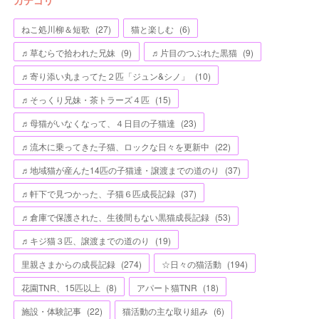
カテゴリ
ねこ処川柳＆短歌
(
27
)
猫と楽しむ
(
6
)
♬草むらで拾われた兄妹
(
9
)
♬片目のつぶれた黒猫
(
9
)
♬寄り添い丸まってた２匹「ジュン&シノ」
(
10
)
♬そっくり兄妹・茶トラーズ４匹
(
15
)
♬母猫がいなくなって、４日目の子猫達
(
23
)
♬流木に乗ってきた子猫、ロックな日々を更新中
(
22
)
♬地域猫が産んた14匹の子猫達・譲渡までの道のり
(
37
)
♬軒下で見つかった、子猫６匹成長記録
(
37
)
♬倉庫で保護された、生後間もない黒猫成長記録
(
53
)
♬キジ猫３匹、譲渡までの道のり
(
19
)
里親さまからの成長記録
(
274
)
☆日々の猫活動
(
194
)
花園TNR、15匹以上
(
8
)
アパート猫TNR
(
18
)
施設・体験記事
(
22
)
猫活動の主な取り組み
(
6
)