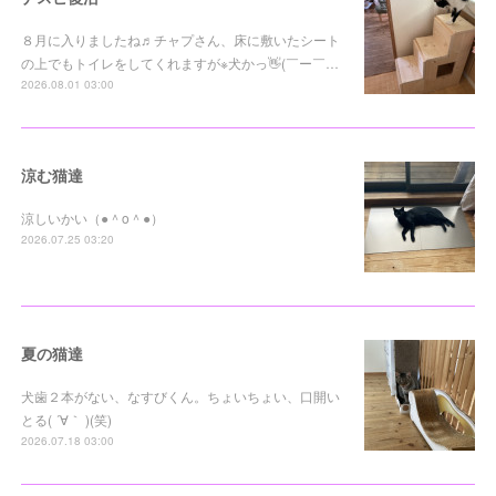
８月に入りましたね♬チャプさん、床に敷いたシート
の上でもトイレをしてくれますが※犬かっ👋(￣ー￣…
2026.08.01 03:00
涼む猫達
涼しいかい（●＾o＾●）
2026.07.25 03:20
夏の猫達
犬歯２本がない、なすびくん。ちょいちょい、口開い
とる( ´∀｀ )(笑)
2026.07.18 03:00