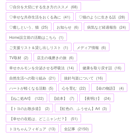
♡自分を大切にする生き方のススメ
(
68
)
♡幸せな共存生活をおくる為に
(
41
)
♡猫のように生きる話
(
28
)
♡癒しという、猫
(
25
)
お知らせ
(
6
)
病気など経過報告
(
24
)
Home設立前の活動はこちら
(
1
)
ご支援リスト＆貸し出しリスト
(
1
)
メディア情報
(
6
)
TV取材
(
2
)
店主の魂磨きの旅
(
6
)
幸せホルモンを分泌させる呼吸法
(
14
)
健康を取り戻す話
(
16
)
自然生活への取り組み
(
21
)
抜針与楽について
(
16
)
ハートが軽くなる活動
(
5
)
心を育む
(
22
)
【命の物語】
(
4
)
【ねこ処Art】
(
122
)
【絵本】
(
7
)
【夜明け】
(
24
)
【トヨのお散歩道】
(
2
)
【虹色の、ふうせん】Art
(
3
)
【幸せの在処は、どこニャンだ？】
(
51
)
トヨちゃんフィギュア
(
13
)
全記事
(
2150
)