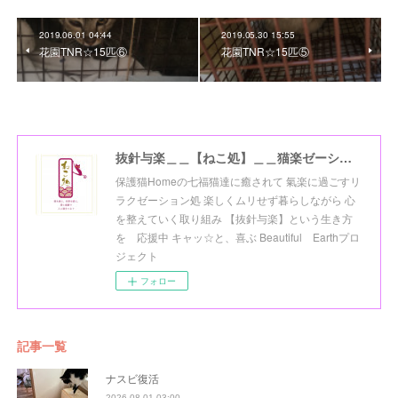
2019.06.01 04:44
2019.05.30 15:55
花園TNR☆15匹⑥
花園TNR☆15匹⑤
抜針与楽＿＿【ねこ処】＿＿猫楽ゼーションHome☆
保護猫Homeの七福猫達に癒されて 氣楽に過ごすリ
ラクゼーション処 楽しくムリせず暮らしながら 心
を整えていく取り組み 【抜針与楽】という生き方
を 応援中 キャッ☆と、喜ぶ Beautiful Earthプロ
ジェクト
フォロー
記事一覧
ナスビ復活
2026.08.01 03:00