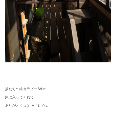
猫たちの絵セラピーArt☆
気に入ってくれて
ありがとう☆(∩´∀｀)∩☆☆