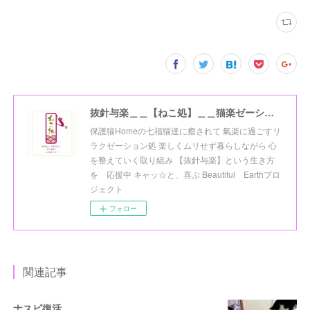
抜針与楽＿＿【ねこ処】＿＿猫楽ゼーションHome☆
保護猫Homeの七福猫達に癒されて 氣楽に過ごすリ
ラクゼーション処 楽しくムリせず暮らしながら 心
を整えていく取り組み 【抜針与楽】という生き方
を 応援中 キャッ☆と、喜ぶ Beautiful Earthプロ
ジェクト
フォロー
関連記事
ナスビ復活