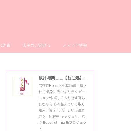
お約束
店主のご紹介☆
メディア情報
抜針与楽＿＿【ねこ処】＿＿猫楽ゼーションHome☆
保護猫Homeの七福猫達に癒さ
れて 氣楽に過ごすリラクゼー
ション処 楽しくムリせず暮ら
しながら 心を整えていく取り
組み 【抜針与楽】という生き
方を 応援中 キャッ☆と、喜
ぶ Beautiful Earthプロジェク
ト