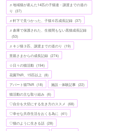
♬地域猫が産んた14匹の子猫達・譲渡までの道の
り
(
37
)
♬軒下で見つかった、子猫６匹成長記録
(
37
)
♬倉庫で保護された、生後間もない黒猫成長記録
(
53
)
♬キジ猫３匹、譲渡までの道のり
(
19
)
里親さまからの成長記録
(
274
)
☆日々の猫活動
(
194
)
花園TNR、15匹以上
(
8
)
アパート猫TNR
(
18
)
施設・体験記事
(
22
)
猫活動の主な取り組み
(
6
)
♡自分を大切にする生き方のススメ
(
68
)
♡幸せな共存生活をおくる為に
(
41
)
♡猫のように生きる話
(
28
)