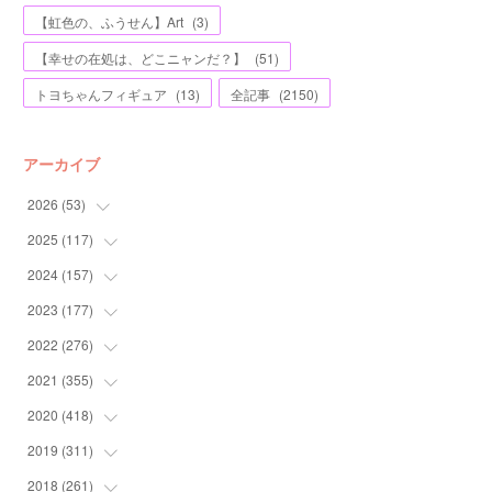
【虹色の、ふうせん】Art
(
3
)
【幸せの在処は、どこニャンだ？】
(
51
)
トヨちゃんフィギュア
(
13
)
全記事
(
2150
)
アーカイブ
2026
(
53
)
2025
(
117
(
1
)
)
(
5
)
2024
(
157
(
11
)
)
(
7
)
(
12
)
2023
(
177
(
13
)
)
(
11
)
(
12
)
(
13
)
2022
(
276
(
20
)
)
(
8
)
(
13
)
(
10
)
(
10
)
2021
(
355
(
17
)
)
(
6
)
(
6
)
(
13
)
(
11
)
(
16
)
2020
(
418
(
19
)
)
(
8
)
(
5
)
(
11
)
(
13
)
(
21
)
(
12
)
2019
(
311
(
44
)
)
(
7
)
(
3
)
(
11
)
(
15
)
(
21
)
(
16
)
(
59
)
2018
(
261
(
25
)
)