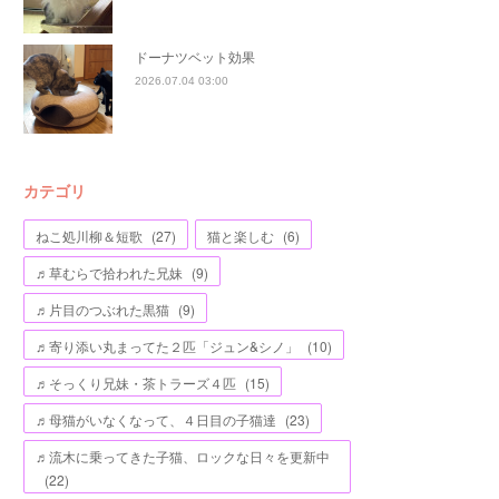
ドーナツベット効果
2026.07.04 03:00
カテゴリ
ねこ処川柳＆短歌
(
27
)
猫と楽しむ
(
6
)
♬草むらで拾われた兄妹
(
9
)
♬片目のつぶれた黒猫
(
9
)
♬寄り添い丸まってた２匹「ジュン&シノ」
(
10
)
♬そっくり兄妹・茶トラーズ４匹
(
15
)
♬母猫がいなくなって、４日目の子猫達
(
23
)
♬流木に乗ってきた子猫、ロックな日々を更新中
(
22
)