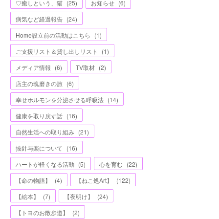
♡癒しという、猫
(
25
)
お知らせ
(
6
)
病気など経過報告
(
24
)
Home設立前の活動はこちら
(
1
)
ご支援リスト＆貸し出しリスト
(
1
)
メディア情報
(
6
)
TV取材
(
2
)
店主の魂磨きの旅
(
6
)
幸せホルモンを分泌させる呼吸法
(
14
)
健康を取り戻す話
(
16
)
自然生活への取り組み
(
21
)
抜針与楽について
(
16
)
ハートが軽くなる活動
(
5
)
心を育む
(
22
)
【命の物語】
(
4
)
【ねこ処Art】
(
122
)
【絵本】
(
7
)
【夜明け】
(
24
)
【トヨのお散歩道】
(
2
)