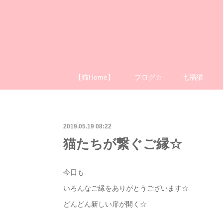
【猫Home】
ブログ☆
七福猫
2019.05.19 08:22
猫たちが繋ぐご縁☆
今日も
いろんなご縁をありがとうございます☆
どんどん新しい扉が開く☆