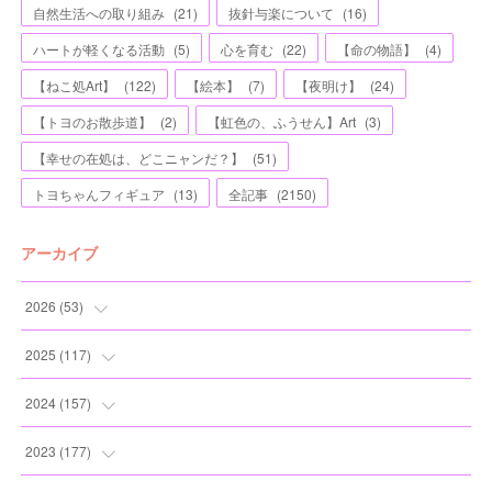
自然生活への取り組み
(
21
)
抜針与楽について
(
16
)
ハートが軽くなる活動
(
5
)
心を育む
(
22
)
【命の物語】
(
4
)
【ねこ処Art】
(
122
)
【絵本】
(
7
)
【夜明け】
(
24
)
【トヨのお散歩道】
(
2
)
【虹色の、ふうせん】Art
(
3
)
【幸せの在処は、どこニャンだ？】
(
51
)
トヨちゃんフィギュア
(
13
)
全記事
(
2150
)
アーカイブ
2026
(
53
)
(
1
)
2025
(
117
)
(
5
)
(
11
)
2024
(
157
)
(
7
)
(
12
)
(
13
)
2023
(
177
)
(
11
)