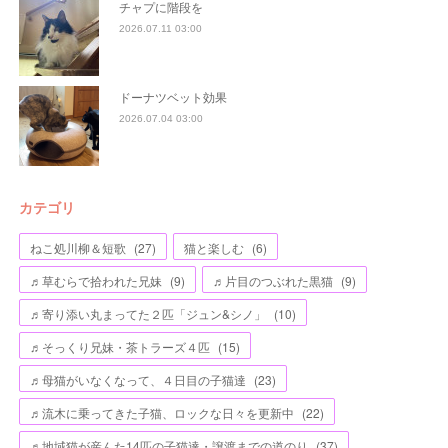
チャプに階段を
2026.07.11 03:00
ドーナツベット効果
2026.07.04 03:00
カテゴリ
ねこ処川柳＆短歌
(
27
)
猫と楽しむ
(
6
)
♬草むらで拾われた兄妹
(
9
)
♬片目のつぶれた黒猫
(
9
)
♬寄り添い丸まってた２匹「ジュン&シノ」
(
10
)
♬そっくり兄妹・茶トラーズ４匹
(
15
)
♬母猫がいなくなって、４日目の子猫達
(
23
)
♬流木に乗ってきた子猫、ロックな日々を更新中
(
22
)
♬地域猫が産んた14匹の子猫達・譲渡までの道のり
(
37
)