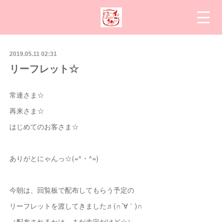
2019.05.11 02:31
リーフレット☆
常連さま☆
再来さま☆
はじめてのお客さま☆
ありがとにゃんっ☆(=^・^=)
今朝は、回覧板で配布してもらう予定の
リーフレットを渡してきました♬(∩´∀｀)∩
（配布されるかは、まだ未定だけど☆）