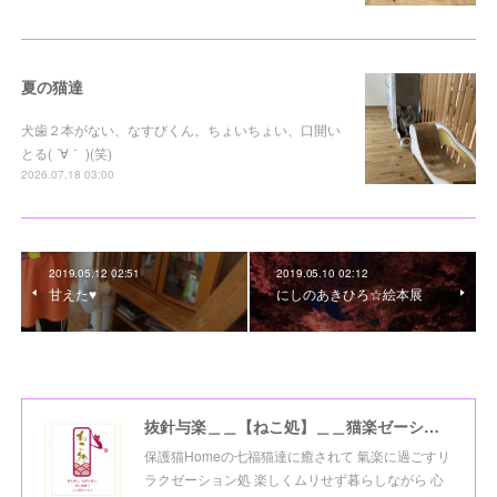
夏の猫達
犬歯２本がない、なすびくん。ちょいちょい、口開い
とる( ´∀｀ )(笑)
2026.07.18 03:00
2019.05.12 02:51
2019.05.10 02:12
甘えた♥
にしのあきひろ☆絵本展
抜針与楽＿＿【ねこ処】＿＿猫楽ゼーションHome☆
保護猫Homeの七福猫達に癒されて 氣楽に過ごすリ
ラクゼーション処 楽しくムリせず暮らしながら 心