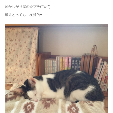
恥かしがり屋の☆プチ(*´ω`*)
最近とっても、友好的♥