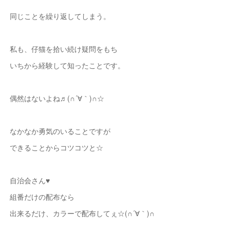
同じことを繰り返してしまう。
私も、仔猫を拾い続け疑問をもち
いちから経験して知ったことです。
偶然はないよね♬(∩´∀｀)∩☆
なかなか勇気のいることですが
できることからコツコツと☆
自治会さん♥
組番だけの配布なら
出来るだけ、カラーで配布してぇ☆(∩´∀｀)∩