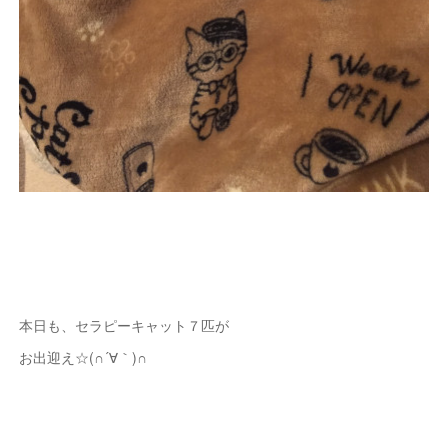
本日も、セラピーキャット７匹が
お出迎え☆(∩´∀｀)∩