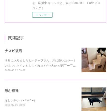
を 応援中 キャッ☆と、喜ぶ Beautiful Earthプロ
ジェクト
フォロー
関連記事
ナスビ復活
８月に入りましたね♬チャプさん、床に敷いたシート
の上でもトイレをしてくれますが※犬かっ👋(￣ー￣…
2026.08.01 03:00
涼む猫達
涼しいかい（●＾o＾●）
2026.07.25 03:20