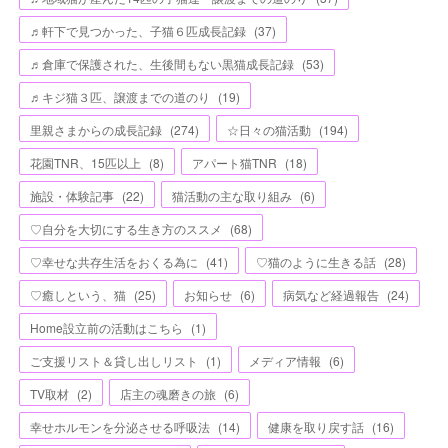
♬軒下で見つかった、子猫６匹成長記録
(
37
)
♬倉庫で保護された、生後間もない黒猫成長記録
(
53
)
♬キジ猫３匹、譲渡までの道のり
(
19
)
里親さまからの成長記録
(
274
)
☆日々の猫活動
(
194
)
花園TNR、15匹以上
(
8
)
アパート猫TNR
(
18
)
施設・体験記事
(
22
)
猫活動の主な取り組み
(
6
)
♡自分を大切にする生き方のススメ
(
68
)
♡幸せな共存生活をおくる為に
(
41
)
♡猫のように生きる話
(
28
)
♡癒しという、猫
(
25
)
お知らせ
(
6
)
病気など経過報告
(
24
)
Home設立前の活動はこちら
(
1
)
ご支援リスト＆貸し出しリスト
(
1
)
メディア情報
(
6
)
TV取材
(
2
)
店主の魂磨きの旅
(
6
)
幸せホルモンを分泌させる呼吸法
(
14
)
健康を取り戻す話
(
16
)