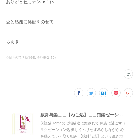
ありがとねっ☆(∩´∀｀)∩
愛と感謝に笑顔をのせて
ちあき
☆日々の猫活動
(
194
)
全記事
(
2150
)
抜針与楽＿＿【ねこ処】＿＿猫楽ゼーションHome☆
保護猫Homeの七福猫達に癒されて 氣楽に過ごすリ
ラクゼーション処 楽しくムリせず暮らしながら 心
を整えていく取り組み 【抜針与楽】という生き方