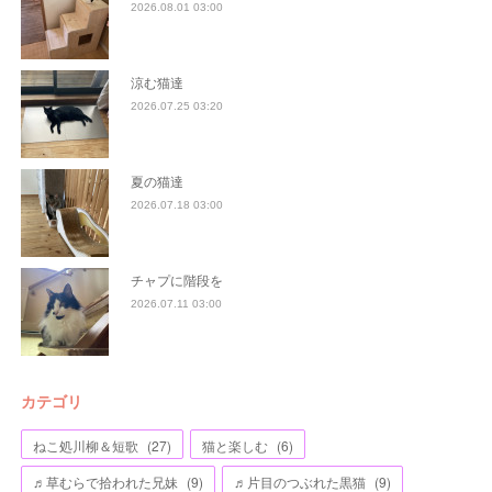
2026.08.01 03:00
涼む猫達
2026.07.25 03:20
夏の猫達
2026.07.18 03:00
チャプに階段を
2026.07.11 03:00
カテゴリ
ねこ処川柳＆短歌
(
27
)
猫と楽しむ
(
6
)
♬草むらで拾われた兄妹
(
9
)
♬片目のつぶれた黒猫
(
9
)