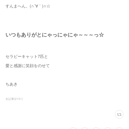
すんまへん。(∩´∀｀)∩☆
いつもありがとにゃっにゃにゃ～～～っ☆
セラピーキャット7匹と
愛と感謝に笑顔をのせて
ちあき
全記事
(
2151
)