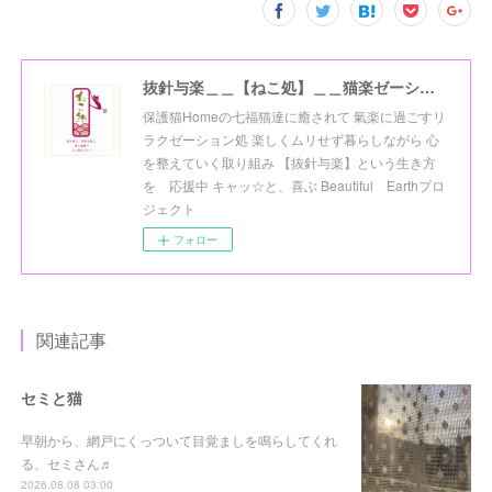
抜針与楽＿＿【ねこ処】＿＿猫楽ゼーションHome☆
保護猫Homeの七福猫達に癒されて 氣楽に過ごすリ
ラクゼーション処 楽しくムリせず暮らしながら 心
を整えていく取り組み 【抜針与楽】という生き方
を 応援中 キャッ☆と、喜ぶ Beautiful Earthプロ
ジェクト
フォロー
関連記事
セミと猫
早朝から、網戸にくっついて目覚ましを鳴らしてくれ
る、セミさん♬
2026.08.08 03:00