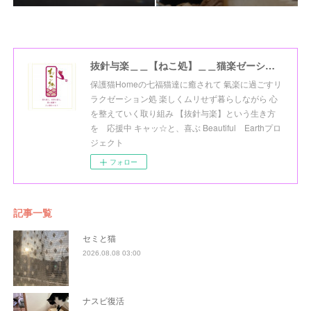
抜針与楽＿＿【ねこ処】＿＿猫楽ゼーションHome☆
保護猫Homeの七福猫達に癒されて 氣楽に過ごすリ
ラクゼーション処 楽しくムリせず暮らしながら 心
を整えていく取り組み 【抜針与楽】という生き方
を 応援中 キャッ☆と、喜ぶ Beautiful Earthプロ
ジェクト
フォロー
記事一覧
セミと猫
2026.08.08 03:00
ナスビ復活