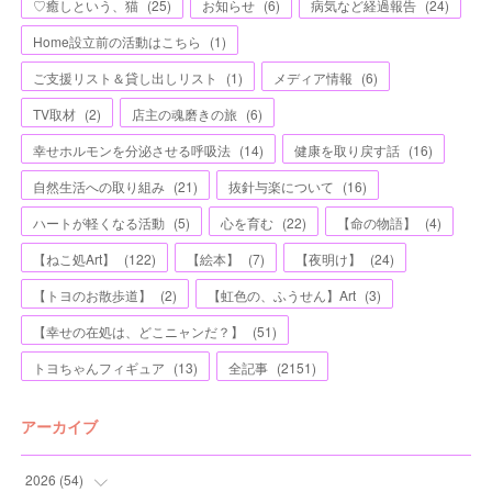
♡癒しという、猫
(
25
)
お知らせ
(
6
)
病気など経過報告
(
24
)
Home設立前の活動はこちら
(
1
)
ご支援リスト＆貸し出しリスト
(
1
)
メディア情報
(
6
)
TV取材
(
2
)
店主の魂磨きの旅
(
6
)
幸せホルモンを分泌させる呼吸法
(
14
)
健康を取り戻す話
(
16
)
自然生活への取り組み
(
21
)
抜針与楽について
(
16
)
ハートが軽くなる活動
(
5
)
心を育む
(
22
)
【命の物語】
(
4
)
【ねこ処Art】
(
122
)
【絵本】
(
7
)
【夜明け】
(
24
)
【トヨのお散歩道】
(
2
)
【虹色の、ふうせん】Art
(
3
)
【幸せの在処は、どこニャンだ？】
(
51
)
トヨちゃんフィギュア
(
13
)
全記事
(
2151
)
アーカイブ
2026
(
54
)