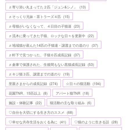
♬寄り添い丸まってた２匹「ジュン&シノ」
(
10
)
♬そっくり兄妹・茶トラーズ４匹
(
15
)
♬母猫がいなくなって、４日目の子猫達
(
23
)
♬流木に乗ってきた子猫、ロックな日々を更新中
(
22
)
♬地域猫が産んた14匹の子猫達・譲渡までの道のり
(
37
)
♬軒下で見つかった、子猫６匹成長記録
(
37
)
♬倉庫で保護された、生後間もない黒猫成長記録
(
53
)
♬キジ猫３匹、譲渡までの道のり
(
19
)
里親さまからの成長記録
(
274
)
☆日々の猫活動
(
194
)
花園TNR、15匹以上
(
8
)
アパート猫TNR
(
18
)
施設・体験記事
(
22
)
猫活動の主な取り組み
(
6
)
♡自分を大切にする生き方のススメ
(
68
)
♡幸せな共存生活をおくる為に
(
41
)
♡猫のように生きる話
(
28
)