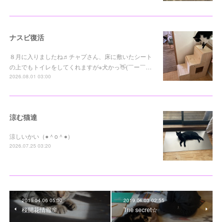
ナスビ復活
８月に入りましたね♬チャプさん、床に敷いたシート
の上でもトイレをしてくれますが※犬かっ👋(￣ー￣…
2026.08.01 03:00
涼む猫達
涼しいかい（●＾o＾●）
2026.07.25 03:20
2019.04.06 05:00
2019.04.03 02:55
桜開花情報🌸
The secret☆