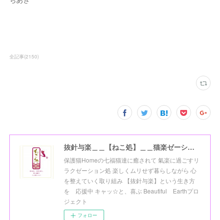
全記事
(
2150
)
抜針与楽＿＿【ねこ処】＿＿猫楽ゼーションHome☆
保護猫Homeの七福猫達に癒されて 氣楽に過ごすリ
ラクゼーション処 楽しくムリせず暮らしながら 心
を整えていく取り組み 【抜針与楽】という生き方
を 応援中 キャッ☆と、喜ぶ Beautiful Earthプロ
ジェクト
フォロー