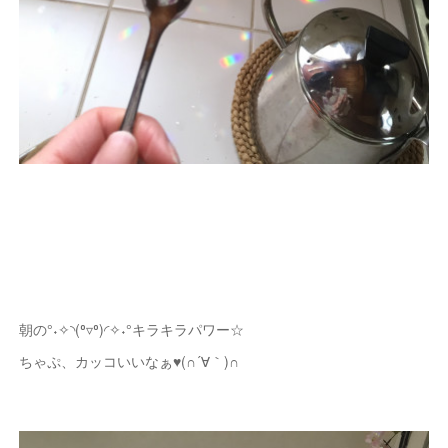
朝の°˖✧◝(⁰▿⁰)◜✧˖°キラキラパワー☆
ちゃぷ、カッコいいなぁ♥(∩´∀｀)∩