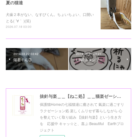
夏の猫達
犬歯２本がない、なすびくん。ちょいちょい、口開い
とる( ´∀｀ )(笑)
2026.07.18 03:00
2019.03.22 03:42
2019.03.20 02:21
陽君くん③
LINEスタンプ☆
抜針与楽＿＿【ねこ処】＿＿猫楽ゼーションHome☆
保護猫Homeの七福猫達に癒されて 氣楽に過ごすリ
ラクゼーション処 楽しくムリせず暮らしながら 心
を整えていく取り組み 【抜針与楽】という生き方
を 応援中 キャッ☆と、喜ぶ Beautiful Earthプロ
ジェクト