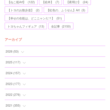
【ねこ処Art】
(
122
)
【絵本】
(
7
)
【夜明け】
(
24
)
【トヨのお散歩道】
(
2
)
【虹色の、ふうせん】Art
(
3
)
【幸せの在処は、どこニャンだ？】
(
51
)
トヨちゃんフィギュア
(
13
)
全記事
(
2150
)
アーカイブ
2026
(
53
)
(
1
)
2025
(
117
)
(
5
)
(
11
)
2024
(
157
)
(
7
)
(
12
)
(
13
)
2023
(
177
)
(
11
)
(
12
)
(
13
)
(
20
)
2022
(
276
)
(
8
)
(
13
)
(
10
)
(
10
)
(
17
)
2021
(
355
)