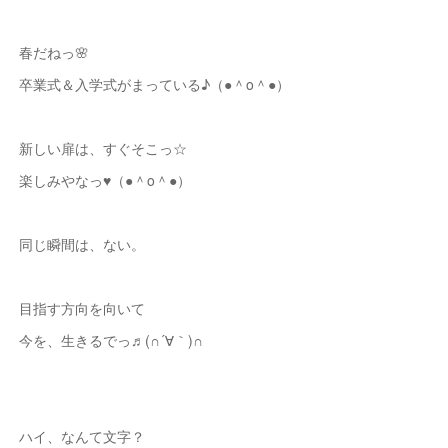
春だねっ🌸
卒業式＆入学式がまっている♪（●＾o＾●）
新しい扉は、すぐそこっ☆
楽しみやなっ♥（●＾o＾●）
同じ瞬間は、ない。
目指す方向を向いて
今を、生きるでっ♬(∩´∀｀)∩
ハイ、なんて文字？