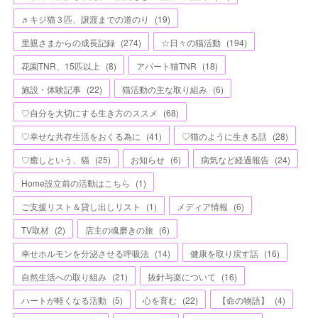
♬キジ猫３匹、譲渡までの道のり
(
19
)
里親さまからの成長記録
(
274
)
☆日々の猫活動
(
194
)
花園TNR、15匹以上
(
8
)
アパート猫TNR
(
18
)
施設・体験記事
(
22
)
猫活動の主な取り組み
(
6
)
♡自分を大切にする生き方のススメ
(
68
)
♡幸せな共存生活をおくる為に
(
41
)
♡猫のように生きる話
(
28
)
♡癒しという、猫
(
25
)
お知らせ
(
6
)
病気など経過報告
(
24
)
Home設立前の活動はこちら
(
1
)
ご支援リスト＆貸し出しリスト
(
1
)
メディア情報
(
6
)
TV取材
(
2
)
店主の魂磨きの旅
(
6
)
幸せホルモンを分泌させる呼吸法
(
14
)
健康を取り戻す話
(
16
)
自然生活への取り組み
(
21
)
抜針与楽について
(
16
)
ハートが軽くなる活動
(
5
)
心を育む
(
22
)
【命の物語】
(
4
)