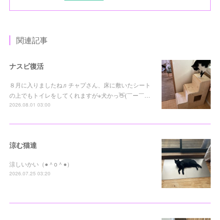
関連記事
ナスビ復活
８月に入りましたね♬チャプさん、床に敷いたシート
の上でもトイレをしてくれますが※犬かっ👋(￣ー￣…
2026.08.01 03:00
涼む猫達
涼しいかい（●＾o＾●）
2026.07.25 03:20