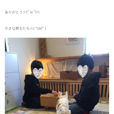
ありがとう☆(*´ω`*)☆
小さな棋士たち☆( ^)o(^ )