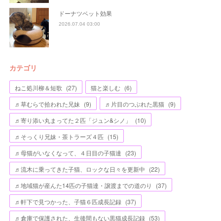
ドーナツベット効果
2026.07.04 03:00
カテゴリ
ねこ処川柳＆短歌
(
27
)
猫と楽しむ
(
6
)
♬草むらで拾われた兄妹
(
9
)
♬片目のつぶれた黒猫
(
9
)
♬寄り添い丸まってた２匹「ジュン&シノ」
(
10
)
♬そっくり兄妹・茶トラーズ４匹
(
15
)
♬母猫がいなくなって、４日目の子猫達
(
23
)
♬流木に乗ってきた子猫、ロックな日々を更新中
(
22
)
♬地域猫が産んた14匹の子猫達・譲渡までの道のり
(
37
)
♬軒下で見つかった、子猫６匹成長記録
(
37
)
♬倉庫で保護された、生後間もない黒猫成長記録
(
53
)