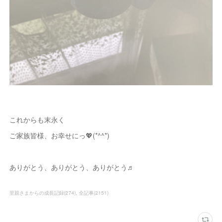
これからも末永く
ご家族皆様、お幸せにっ💖(*^^*)
ありがとう、ありがとう、ありがとう♬
里親さまからの成長記録
(
274
)
全記事
(
2151
)