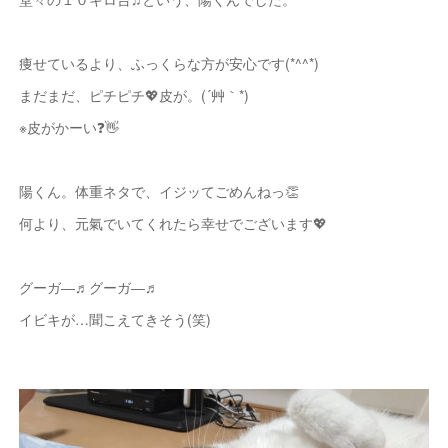
痩せているより、ふっくらな方が安心です(*^^*)
まだまだ、ピチピチ💖皮が。(´艸｀*)
※皮がかーい❓👋
陽くん。体重ネタで、イジッてごめんねっ👏
何より、元氣でいてくれたら幸せでございます💖
グーガ―♬グーガ―♬
イビキが…聞こえてきそう(笑)