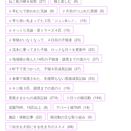
ねこ処川柳＆短歌
(
27
)
猫と楽しむ
(
6
)
♬草むらで拾われた兄妹
(
9
)
♬片目のつぶれた黒猫
(
9
)
♬寄り添い丸まってた２匹「ジュン&シノ」
(
10
)
♬そっくり兄妹・茶トラーズ４匹
(
15
)
♬母猫がいなくなって、４日目の子猫達
(
23
)
♬流木に乗ってきた子猫、ロックな日々を更新中
(
22
)
♬地域猫が産んた14匹の子猫達・譲渡までの道のり
(
37
)
♬軒下で見つかった、子猫６匹成長記録
(
37
)
♬倉庫で保護された、生後間もない黒猫成長記録
(
53
)
♬キジ猫３匹、譲渡までの道のり
(
19
)
里親さまからの成長記録
(
274
)
☆日々の猫活動
(
194
)
花園TNR、15匹以上
(
8
)
アパート猫TNR
(
18
)
施設・体験記事
(
22
)
猫活動の主な取り組み
(
6
)
♡自分を大切にする生き方のススメ
(
68
)