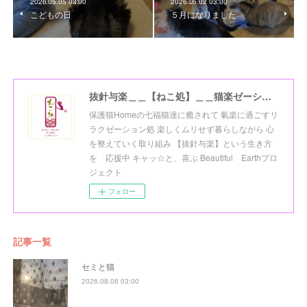
2026.05.05 03:00
2026.05.02 03:00
こどもの日
５月になりました
抜針与楽＿＿【ねこ処】＿＿猫楽ゼーションHome☆
保護猫Homeの七福猫達に癒されて 氣楽に過ごすリ
ラクゼーション処 楽しくムリせず暮らしながら 心
を整えていく取り組み 【抜針与楽】という生き方
を 応援中 キャッ☆と、喜ぶ Beautiful Earthプロ
ジェクト
フォロー
記事一覧
セミと猫
2026.08.08 03:00