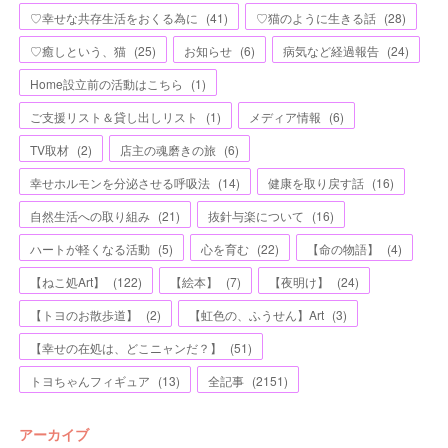
♡幸せな共存生活をおくる為に
(
41
)
♡猫のように生きる話
(
28
)
♡癒しという、猫
(
25
)
お知らせ
(
6
)
病気など経過報告
(
24
)
Home設立前の活動はこちら
(
1
)
ご支援リスト＆貸し出しリスト
(
1
)
メディア情報
(
6
)
TV取材
(
2
)
店主の魂磨きの旅
(
6
)
幸せホルモンを分泌させる呼吸法
(
14
)
健康を取り戻す話
(
16
)
自然生活への取り組み
(
21
)
抜針与楽について
(
16
)
ハートが軽くなる活動
(
5
)
心を育む
(
22
)
【命の物語】
(
4
)
【ねこ処Art】
(
122
)
【絵本】
(
7
)
【夜明け】
(
24
)
【トヨのお散歩道】
(
2
)
【虹色の、ふうせん】Art
(
3
)
【幸せの在処は、どこニャンだ？】
(
51
)
トヨちゃんフィギュア
(
13
)
全記事
(
2151
)
アーカイブ