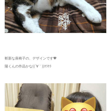
斬新な座椅子の、デザインです💖
陽くんの作品かな((´∀｀))ｹﾗｹﾗ