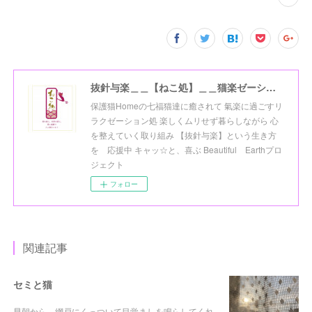
抜針与楽＿＿【ねこ処】＿＿猫楽ゼーションHome☆
保護猫Homeの七福猫達に癒されて 氣楽に過ごすリ
ラクゼーション処 楽しくムリせず暮らしながら 心
を整えていく取り組み 【抜針与楽】という生き方
を 応援中 キャッ☆と、喜ぶ Beautiful Earthプロ
ジェクト
フォロー
関連記事
セミと猫
早朝から、網戸にくっついて目覚ましを鳴らしてくれ