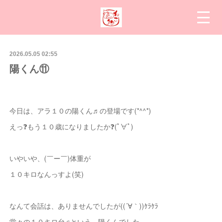
2026.05.05 02:55
陽くん⑪
今日は、アラ１０の陽くん♬の登場です(*^^*)
えっ❓もう１０歳になりましたか❓(ﾟ∀ﾟ)
いやいや、(￣ー￣)体重が
１０キロなんっすよ(笑)
なんて会話は、ありませんでしたが((´∀｀))ｹﾗｹﾗ
堂々の１０キロ台♫という、陽くんでした。