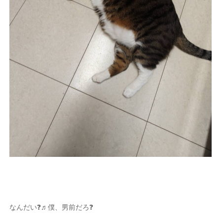
なんだい❓♬僕、男前だろ❓