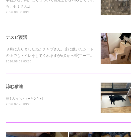
る、セミさん♬
2026.08.08 03:00
ナスビ復活
８月に入りましたね♬チャプさん、床に敷いたシート
の上でもトイレをしてくれますが※犬かっ👋(￣ー￣…
2026.08.01 03:00
涼む猫達
涼しいかい（●＾o＾●）
2026.07.25 03:20