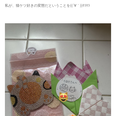
私が、猫ケツ好きの変態だということを((´∀｀))ｹﾗｹﾗ