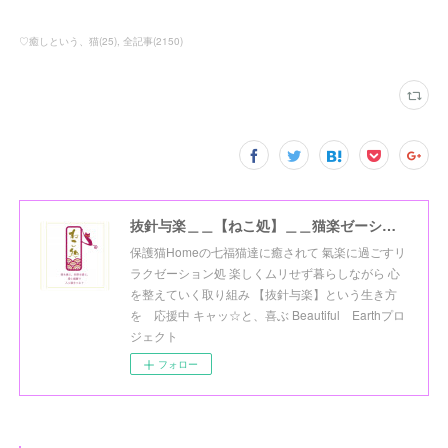
♡癒しという、猫
(
25
)
全記事
(
2150
)
抜針与楽＿＿【ねこ処】＿＿猫楽ゼーションHome☆
保護猫Homeの七福猫達に癒されて 氣楽に過ごすリ
ラクゼーション処 楽しくムリせず暮らしながら 心
を整えていく取り組み 【抜針与楽】という生き方
を 応援中 キャッ☆と、喜ぶ Beautiful Earthプロ
ジェクト
フォロー