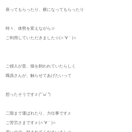
座ってもらったり、横になってもらったり
時々、体勢を変えながら☆
ご利用していただきました☆(∩´∀｀)∩
ご婦人が昔、猫を飼われていたらしく
職員さんが、触らせてあげたいって
想ったそうです♬(*´ω`*)
二階まで運ばれたり、力仕事です♬
ご苦労さまです♬(∩´∀｀)∩
若いので、励まれてくださいまし☆