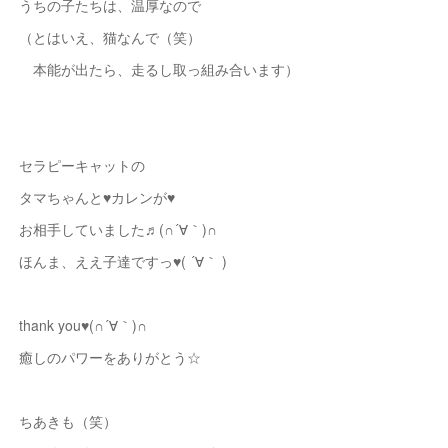
うちの子たちは、温厚なので
（とはいえ、猫なんで（笑）
本能が出たら、走るし取っ組み合います）
セラピーキャットの
タマちゃんと♥カレンが♥
お相手していました♬(∩´∀｀)∩
ほんま、ええ子達ですっ♥( ´∀｀ )
thank you♥(∩´∀｀)∩
癒しのパワーをありがとう☆
ちあきも（笑）