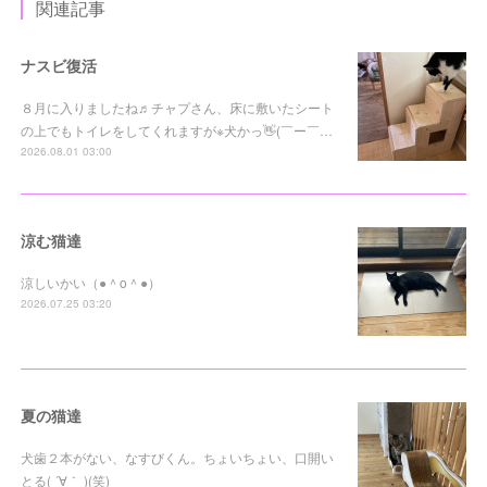
関連記事
ナスビ復活
８月に入りましたね♬チャプさん、床に敷いたシート
の上でもトイレをしてくれますが※犬かっ👋(￣ー￣…
2026.08.01 03:00
涼む猫達
涼しいかい（●＾o＾●）
2026.07.25 03:20
夏の猫達
犬歯２本がない、なすびくん。ちょいちょい、口開い
とる( ´∀｀ )(笑)