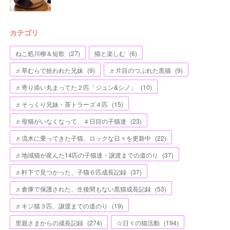
カテゴリ
ねこ処川柳＆短歌
(
27
)
猫と楽しむ
(
6
)
♬草むらで拾われた兄妹
(
9
)
♬片目のつぶれた黒猫
(
9
)
♬寄り添い丸まってた２匹「ジュン&シノ」
(
10
)
♬そっくり兄妹・茶トラーズ４匹
(
15
)
♬母猫がいなくなって、４日目の子猫達
(
23
)
♬流木に乗ってきた子猫、ロックな日々を更新中
(
22
)
♬地域猫が産んた14匹の子猫達・譲渡までの道のり
(
37
)
♬軒下で見つかった、子猫６匹成長記録
(
37
)
♬倉庫で保護された、生後間もない黒猫成長記録
(
53
)
♬キジ猫３匹、譲渡までの道のり
(
19
)
里親さまからの成長記録
(
274
)
☆日々の猫活動
(
194
)