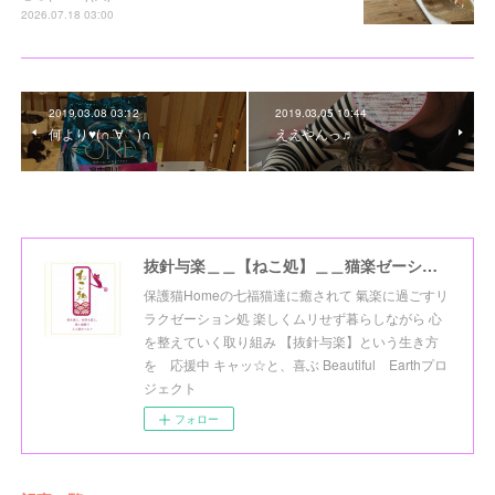
2026.07.18 03:00
2019.03.08 03:12
2019.03.05 10:44
何より♥(∩´∀｀)∩
ええやんっ♬
抜針与楽＿＿【ねこ処】＿＿猫楽ゼーションHome☆
保護猫Homeの七福猫達に癒されて 氣楽に過ごすリ
ラクゼーション処 楽しくムリせず暮らしながら 心
を整えていく取り組み 【抜針与楽】という生き方
を 応援中 キャッ☆と、喜ぶ Beautiful Earthプロ
ジェクト
フォロー