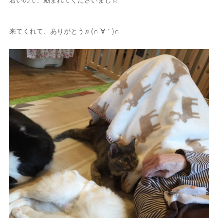
来てくれて、ありがとう♬(∩´∀｀)∩