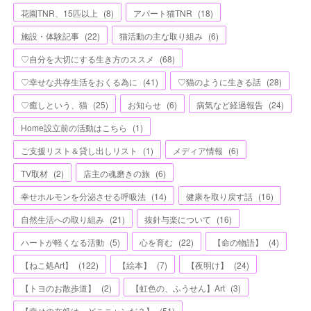
花園TNR、15匹以上
(
8
)
アパート猫TNR
(
18
)
施設・体験記事
(
22
)
猫活動の主な取り組み
(
6
)
♡自分を大切にする生き方のススメ
(
68
)
♡幸せな共存生活をおくる為に
(
41
)
♡猫のように生きる話
(
28
)
♡癒しという、猫
(
25
)
お知らせ
(
6
)
病気など経過報告
(
24
)
Home設立前の活動はこちら
(
1
)
ご支援リスト＆貸し出しリスト
(
1
)
メディア情報
(
6
)
TV取材
(
2
)
店主の魂磨きの旅
(
6
)
幸せホルモンを分泌させる呼吸法
(
14
)
健康を取り戻す話
(
16
)
自然生活への取り組み
(
21
)
抜針与楽について
(
16
)
ハートが軽くなる活動
(
5
)
心を育む
(
22
)
【命の物語】
(
4
)
【ねこ処Art】
(
122
)
【絵本】
(
7
)
【夜明け】
(
24
)
【トヨのお散歩道】
(
2
)
【虹色の、ふうせん】Art
(
3
)
【幸せの在処は、どこニャンだ？】
(
51
)