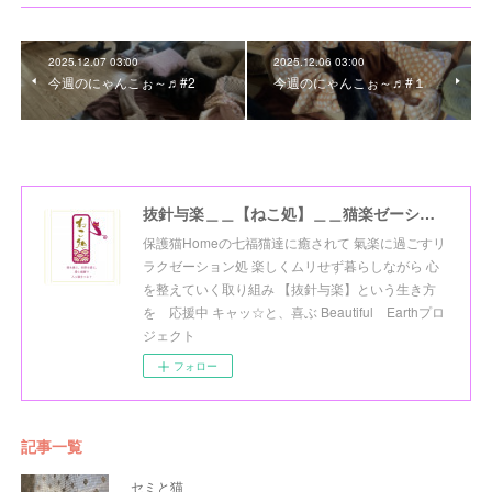
2025.12.07 03:00
2025.12.06 03:00
今週のにゃんこぉ～♬#2
今週のにゃんこぉ～♬#１
抜針与楽＿＿【ねこ処】＿＿猫楽ゼーションHome☆
保護猫Homeの七福猫達に癒されて 氣楽に過ごすリ
ラクゼーション処 楽しくムリせず暮らしながら 心
を整えていく取り組み 【抜針与楽】という生き方
を 応援中 キャッ☆と、喜ぶ Beautiful Earthプロ
ジェクト
フォロー
記事一覧
セミと猫