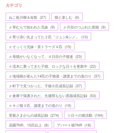
カテゴリ
ねこ処川柳＆短歌
(
27
)
猫と楽しむ
(
6
)
♬草むらで拾われた兄妹
(
9
)
♬片目のつぶれた黒猫
(
9
)
♬寄り添い丸まってた２匹「ジュン&シノ」
(
10
)
♬そっくり兄妹・茶トラーズ４匹
(
15
)
♬母猫がいなくなって、４日目の子猫達
(
23
)
♬流木に乗ってきた子猫、ロックな日々を更新中
(
22
)
♬地域猫が産んた14匹の子猫達・譲渡までの道のり
(
37
)
♬軒下で見つかった、子猫６匹成長記録
(
37
)
♬倉庫で保護された、生後間もない黒猫成長記録
(
53
)
♬キジ猫３匹、譲渡までの道のり
(
19
)
里親さまからの成長記録
(
274
)
☆日々の猫活動
(
194
)
花園TNR、15匹以上
(
8
)
アパート猫TNR
(
18
)