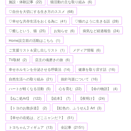
施設・体験記事
(
22
)
猫活動の主な取り組み
(
6
)
♡自分を大切にする生き方のススメ
(
68
)
♡幸せな共存生活をおくる為に
(
41
)
♡猫のように生きる話
(
28
)
♡癒しという、猫
(
25
)
お知らせ
(
6
)
病気など経過報告
(
24
)
Home設立前の活動はこちら
(
1
)
ご支援リスト＆貸し出しリスト
(
1
)
メディア情報
(
6
)
TV取材
(
2
)
店主の魂磨きの旅
(
6
)
幸せホルモンを分泌させる呼吸法
(
14
)
健康を取り戻す話
(
16
)
自然生活への取り組み
(
21
)
抜針与楽について
(
16
)
ハートが軽くなる活動
(
5
)
心を育む
(
22
)
【命の物語】
(
4
)
【ねこ処Art】
(
122
)
【絵本】
(
7
)
【夜明け】
(
24
)
【トヨのお散歩道】
(
2
)
【虹色の、ふうせん】Art
(
3
)
【幸せの在処は、どこニャンだ？】
(
51
)
トヨちゃんフィギュア
(
13
)
全記事
(
2151
)