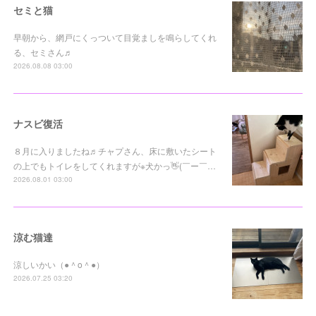
セミと猫
早朝から、網戸にくっついて目覚ましを鳴らしてくれ
る、セミさん♬
2026.08.08 03:00
ナスビ復活
８月に入りましたね♬チャプさん、床に敷いたシート
の上でもトイレをしてくれますが※犬かっ👋(￣ー￣…
2026.08.01 03:00
涼む猫達
涼しいかい（●＾o＾●）
2026.07.25 03:20