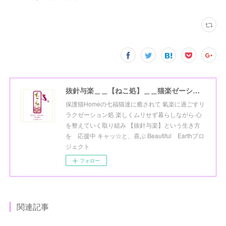
抜針与楽＿＿【ねこ処】＿＿猫楽ゼーションHome☆
保護猫Homeの七福猫達に癒されて 氣楽に過ごすリ
ラクゼーション処 楽しくムリせず暮らしながら 心
を整えていく取り組み 【抜針与楽】という生き方
を 応援中 キャッ☆と、喜ぶ Beautiful Earthプロ
ジェクト
フォロー
関連記事