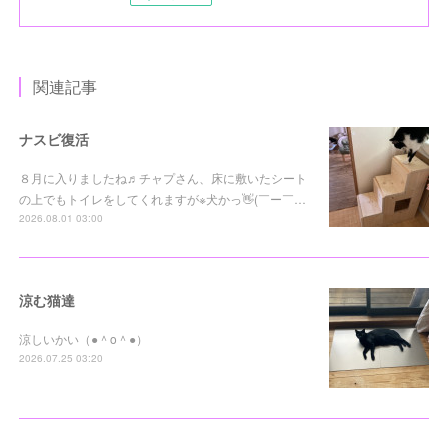
関連記事
ナスビ復活
８月に入りましたね♬チャプさん、床に敷いたシート
の上でもトイレをしてくれますが※犬かっ👋(￣ー￣…
2026.08.01 03:00
涼む猫達
涼しいかい（●＾o＾●）
2026.07.25 03:20