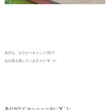
本日も、セラピーキャット7匹で
お出迎え致しています♬(∩´∀｀)∩
ありがとにゃ～～～っ☆(∩´∀｀)∩