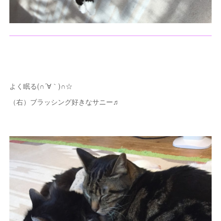
よく眠る(∩´∀｀)∩☆
（右）ブラッシング好きなサニー♬