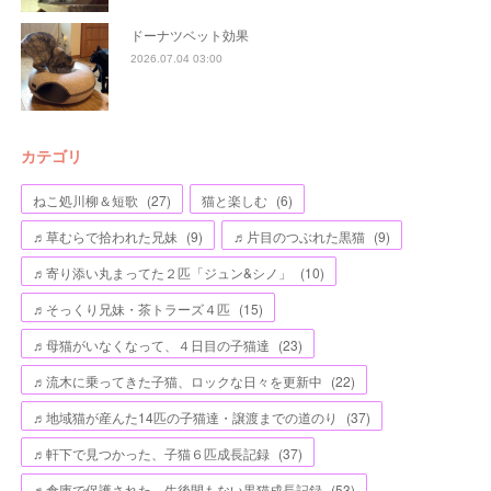
ドーナツベット効果
2026.07.04 03:00
カテゴリ
ねこ処川柳＆短歌
(
27
)
猫と楽しむ
(
6
)
♬草むらで拾われた兄妹
(
9
)
♬片目のつぶれた黒猫
(
9
)
♬寄り添い丸まってた２匹「ジュン&シノ」
(
10
)
♬そっくり兄妹・茶トラーズ４匹
(
15
)
♬母猫がいなくなって、４日目の子猫達
(
23
)
♬流木に乗ってきた子猫、ロックな日々を更新中
(
22
)
♬地域猫が産んた14匹の子猫達・譲渡までの道のり
(
37
)
♬軒下で見つかった、子猫６匹成長記録
(
37
)
♬倉庫で保護された、生後間もない黒猫成長記録
(
53
)