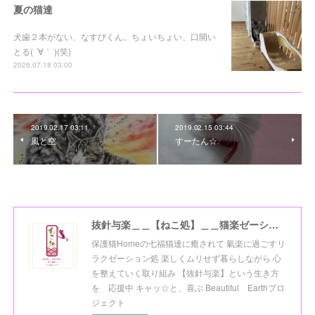
夏の猫達
犬歯２本がない、なすびくん。ちょいちょい、口開い
とる( ´∀｀ )(笑)
2026.07.18 03:00
2019.02.17 03:11
2019.02.15 03:44
風と空
すーたん☆
抜針与楽＿＿【ねこ処】＿＿猫楽ゼーションHome☆
保護猫Homeの七福猫達に癒されて 氣楽に過ごすリ
ラクゼーション処 楽しくムリせず暮らしながら 心
を整えていく取り組み 【抜針与楽】という生き方
を 応援中 キャッ☆と、喜ぶ Beautiful Earthプロ
ジェクト