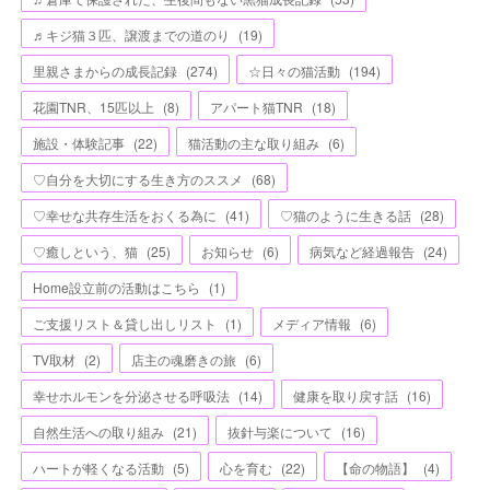
♬キジ猫３匹、譲渡までの道のり
(
19
)
里親さまからの成長記録
(
274
)
☆日々の猫活動
(
194
)
花園TNR、15匹以上
(
8
)
アパート猫TNR
(
18
)
施設・体験記事
(
22
)
猫活動の主な取り組み
(
6
)
♡自分を大切にする生き方のススメ
(
68
)
♡幸せな共存生活をおくる為に
(
41
)
♡猫のように生きる話
(
28
)
♡癒しという、猫
(
25
)
お知らせ
(
6
)
病気など経過報告
(
24
)
Home設立前の活動はこちら
(
1
)
ご支援リスト＆貸し出しリスト
(
1
)
メディア情報
(
6
)
TV取材
(
2
)
店主の魂磨きの旅
(
6
)
幸せホルモンを分泌させる呼吸法
(
14
)
健康を取り戻す話
(
16
)
自然生活への取り組み
(
21
)
抜針与楽について
(
16
)
ハートが軽くなる活動
(
5
)
心を育む
(
22
)
【命の物語】
(
4
)