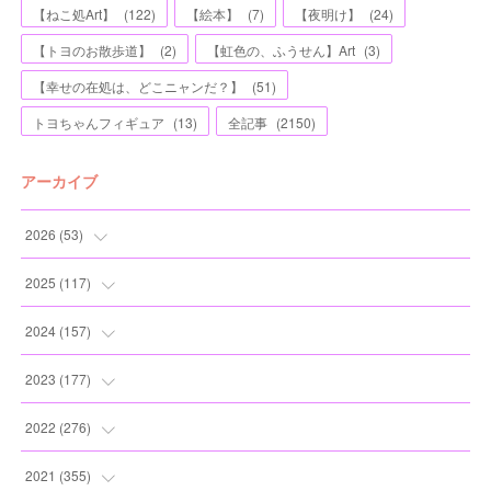
【ねこ処Art】
(
122
)
【絵本】
(
7
)
【夜明け】
(
24
)
【トヨのお散歩道】
(
2
)
【虹色の、ふうせん】Art
(
3
)
【幸せの在処は、どこニャンだ？】
(
51
)
トヨちゃんフィギュア
(
13
)
全記事
(
2150
)
アーカイブ
2026
(
53
)
(
1
)
2025
(
117
)
(
5
)
(
11
)
2024
(
157
)
(
7
)
(
12
)
(
13
)
2023
(
177
)
(
11
)
(
12
)
(
13
)
(
20
)
2022
(
276
)
(
8
)
(
13
)
(
10
)
(
10
)
(
17
)
2021
(
355
)