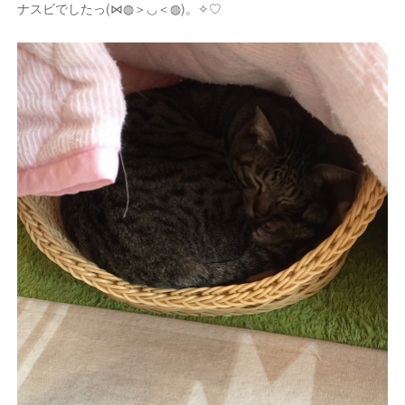
ナスビでしたっ(⋈◍＞◡＜◍)。✧♡