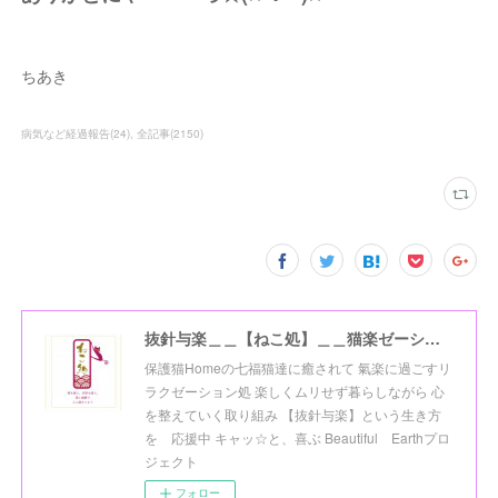
ちあき
病気など経過報告
(
24
)
全記事
(
2150
)
抜針与楽＿＿【ねこ処】＿＿猫楽ゼーションHome☆
保護猫Homeの七福猫達に癒されて 氣楽に過ごすリ
ラクゼーション処 楽しくムリせず暮らしながら 心
を整えていく取り組み 【抜針与楽】という生き方
を 応援中 キャッ☆と、喜ぶ Beautiful Earthプロ
ジェクト
フォロー