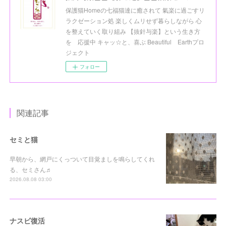
保護猫Homeの七福猫達に癒されて 氣楽に過ごすリ
ラクゼーション処 楽しくムリせず暮らしながら 心
を整えていく取り組み 【抜針与楽】という生き方
を 応援中 キャッ☆と、喜ぶ Beautiful Earthプロ
ジェクト
フォロー
関連記事
セミと猫
早朝から、網戸にくっついて目覚ましを鳴らしてくれ
る、セミさん♬
2026.08.08 03:00
ナスビ復活