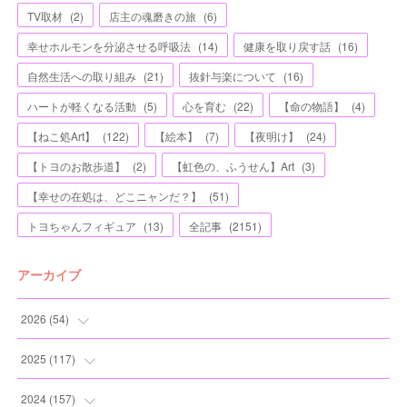
TV取材
(
2
)
店主の魂磨きの旅
(
6
)
幸せホルモンを分泌させる呼吸法
(
14
)
健康を取り戻す話
(
16
)
自然生活への取り組み
(
21
)
抜針与楽について
(
16
)
ハートが軽くなる活動
(
5
)
心を育む
(
22
)
【命の物語】
(
4
)
【ねこ処Art】
(
122
)
【絵本】
(
7
)
【夜明け】
(
24
)
【トヨのお散歩道】
(
2
)
【虹色の、ふうせん】Art
(
3
)
【幸せの在処は、どこニャンだ？】
(
51
)
トヨちゃんフィギュア
(
13
)
全記事
(
2151
)
アーカイブ
2026
(
54
)
(
2
)
2025
(
117
)
(
5
)
(
11
)
2024
(
157
)