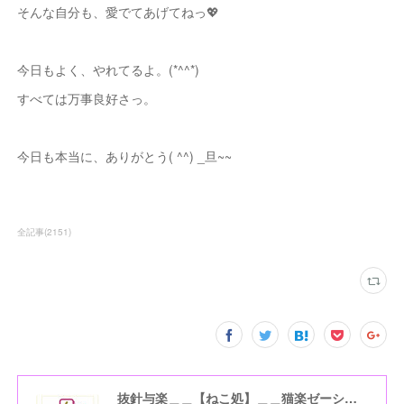
そんな自分も、愛でてあげてねっ💖
今日もよく、やれてるよ。(*^^*)
すべては万事良好さっ。
今日も本当に、ありがとう( ^^) _旦~~
全記事
(
2151
)
抜針与楽＿＿【ねこ処】＿＿猫楽ゼーションHome☆