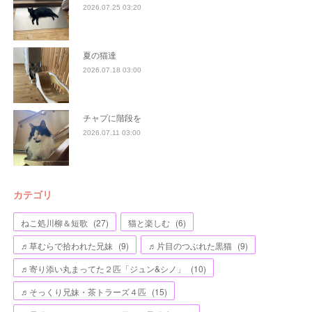
2026.07.25 03:20
夏の猫達
2026.07.18 03:00
チャプに階段を
2026.07.11 03:00
カテゴリ
ねこ処川柳＆短歌
(
27
)
猫と楽しむ
(
6
)
♬草むらで拾われた兄妹
(
9
)
♬片目のつぶれた黒猫
(
9
)
♬寄り添い丸まってた２匹「ジュン&シノ」
(
10
)
♬そっくり兄妹・茶トラーズ４匹
(
15
)