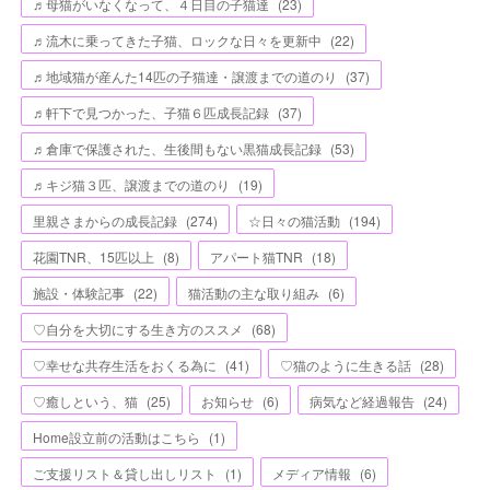
♬母猫がいなくなって、４日目の子猫達
(
23
)
♬流木に乗ってきた子猫、ロックな日々を更新中
(
22
)
♬地域猫が産んた14匹の子猫達・譲渡までの道のり
(
37
)
♬軒下で見つかった、子猫６匹成長記録
(
37
)
♬倉庫で保護された、生後間もない黒猫成長記録
(
53
)
♬キジ猫３匹、譲渡までの道のり
(
19
)
里親さまからの成長記録
(
274
)
☆日々の猫活動
(
194
)
花園TNR、15匹以上
(
8
)
アパート猫TNR
(
18
)
施設・体験記事
(
22
)
猫活動の主な取り組み
(
6
)
♡自分を大切にする生き方のススメ
(
68
)
♡幸せな共存生活をおくる為に
(
41
)
♡猫のように生きる話
(
28
)
♡癒しという、猫
(
25
)
お知らせ
(
6
)
病気など経過報告
(
24
)
Home設立前の活動はこちら
(
1
)
ご支援リスト＆貸し出しリスト
(
1
)
メディア情報
(
6
)