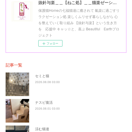
抜針与楽＿＿【ねこ処】＿＿猫楽ゼーションHome☆
保護猫Homeの七福猫達に癒されて 氣楽に過ごすリ
ラクゼーション処 楽しくムリせず暮らしながら 心
を整えていく取り組み 【抜針与楽】という生き方
を 応援中 キャッ☆と、喜ぶ Beautiful Earthプロ
ジェクト
フォロー
記事一覧
セミと猫
2026.08.08 03:00
ナスビ復活
2026.08.01 03:00
涼む猫達