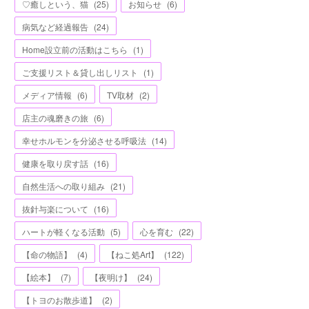
♡癒しという、猫
(
25
)
お知らせ
(
6
)
病気など経過報告
(
24
)
Home設立前の活動はこちら
(
1
)
ご支援リスト＆貸し出しリスト
(
1
)
メディア情報
(
6
)
TV取材
(
2
)
店主の魂磨きの旅
(
6
)
幸せホルモンを分泌させる呼吸法
(
14
)
健康を取り戻す話
(
16
)
自然生活への取り組み
(
21
)
抜針与楽について
(
16
)
ハートが軽くなる活動
(
5
)
心を育む
(
22
)
【命の物語】
(
4
)
【ねこ処Art】
(
122
)
【絵本】
(
7
)
【夜明け】
(
24
)
【トヨのお散歩道】
(
2
)