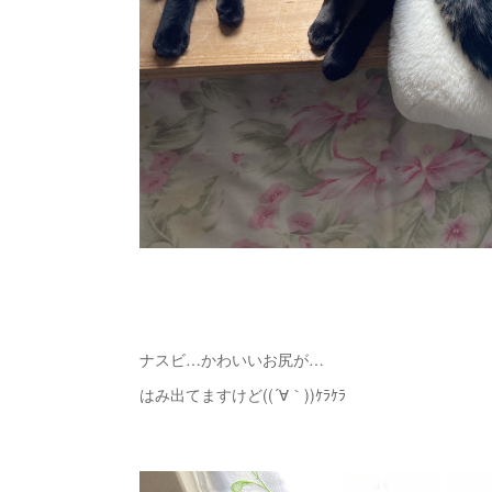
ナスビ…かわいいお尻が…
はみ出てますけど((´∀｀))ｹﾗｹﾗ