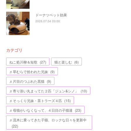
ドーナツベット効果
2026.07.04 03:00
カテゴリ
ねこ処川柳＆短歌
(
27
)
猫と楽しむ
(
6
)
♬草むらで拾われた兄妹
(
9
)
♬片目のつぶれた黒猫
(
9
)
♬寄り添い丸まってた２匹「ジュン&シノ」
(
10
)
♬そっくり兄妹・茶トラーズ４匹
(
15
)
♬母猫がいなくなって、４日目の子猫達
(
23
)
♬流木に乗ってきた子猫、ロックな日々を更新中
(
22
)