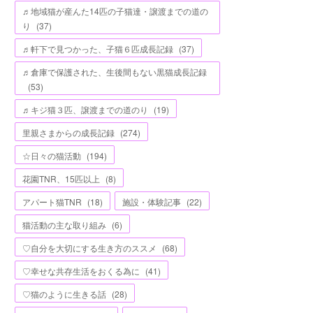
♬地域猫が産んた14匹の子猫達・譲渡までの道の
り
(
37
)
♬軒下で見つかった、子猫６匹成長記録
(
37
)
♬倉庫で保護された、生後間もない黒猫成長記録
(
53
)
♬キジ猫３匹、譲渡までの道のり
(
19
)
里親さまからの成長記録
(
274
)
☆日々の猫活動
(
194
)
花園TNR、15匹以上
(
8
)
アパート猫TNR
(
18
)
施設・体験記事
(
22
)
猫活動の主な取り組み
(
6
)
♡自分を大切にする生き方のススメ
(
68
)
♡幸せな共存生活をおくる為に
(
41
)
♡猫のように生きる話
(
28
)