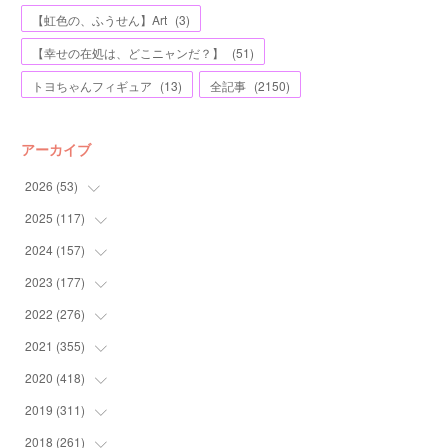
【虹色の、ふうせん】Art
(
3
)
【幸せの在処は、どこニャンだ？】
(
51
)
トヨちゃんフィギュア
(
13
)
全記事
(
2150
)
アーカイブ
2026
(
53
)
2025
(
117
(
1
)
)
(
5
)
2024
(
157
(
11
)
)
(
7
)
(
12
)
2023
(
177
(
13
)
)
(
11
)
(
12
)
(
13
)
2022
(
276
(
20
)
)
(
8
)
(
13
)
(
10
)
(
10
)
2021
(
355
(
17
)
)
(
6
)
(
6
)
(
13
)
(
11
)
(
16
)
2020
(
418
(
19
)
)
(
8
)
(
5
)
(
11
)
(
13
)
(
21
)
(
12
)
2019
(
311
(
44
)
)
(
7
)
(
3
)
(
11
)
(
15
)
(
21
)
(
16
)
(
59
)
2018
(
261
(
25
)
)