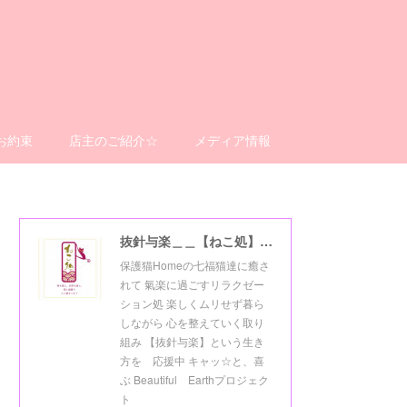
お約束
店主のご紹介☆
メディア情報
抜針与楽＿＿【ねこ処】＿＿猫楽ゼーションHome☆
保護猫Homeの七福猫達に癒さ
れて 氣楽に過ごすリラクゼー
ション処 楽しくムリせず暮ら
しながら 心を整えていく取り
組み 【抜針与楽】という生き
方を 応援中 キャッ☆と、喜
ぶ Beautiful Earthプロジェク
ト