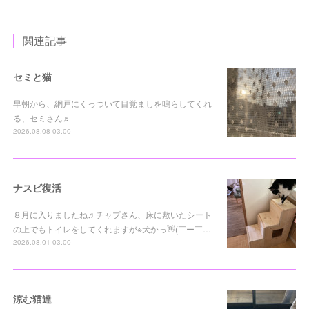
関連記事
セミと猫
早朝から、網戸にくっついて目覚ましを鳴らしてくれ
る、セミさん♬
2026.08.08 03:00
ナスビ復活
８月に入りましたね♬チャプさん、床に敷いたシート
の上でもトイレをしてくれますが※犬かっ👋(￣ー￣…
2026.08.01 03:00
涼む猫達