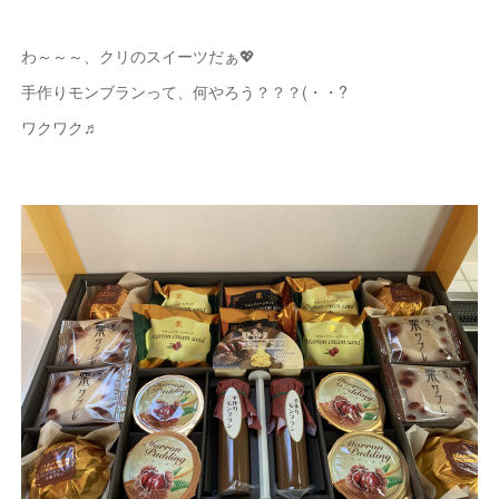
わ～～～、クリのスイーツだぁ💖
手作りモンブランって、何やろう？？？(・・?
ワクワク♬