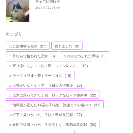
チャプに階段を
2026.07.11 03:00
カテゴリ
ねこ処川柳＆短歌
(
27
)
猫と楽しむ
(
6
)
♬草むらで拾われた兄妹
(
9
)
♬片目のつぶれた黒猫
(
9
)
♬寄り添い丸まってた２匹「ジュン&シノ」
(
10
)
♬そっくり兄妹・茶トラーズ４匹
(
15
)
♬母猫がいなくなって、４日目の子猫達
(
23
)
♬流木に乗ってきた子猫、ロックな日々を更新中
(
22
)
♬地域猫が産んた14匹の子猫達・譲渡までの道のり
(
37
)
♬軒下で見つかった、子猫６匹成長記録
(
37
)
♬倉庫で保護された、生後間もない黒猫成長記録
(
53
)