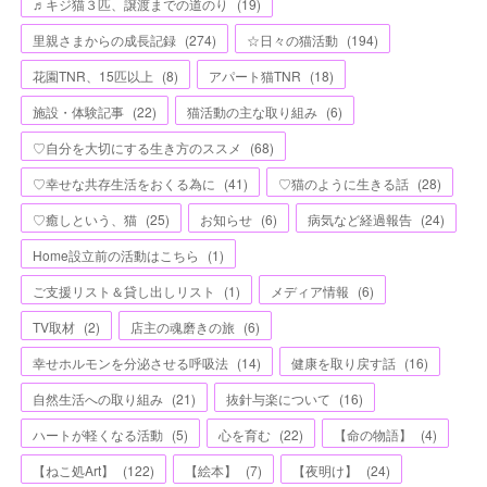
♬キジ猫３匹、譲渡までの道のり
(
19
)
里親さまからの成長記録
(
274
)
☆日々の猫活動
(
194
)
花園TNR、15匹以上
(
8
)
アパート猫TNR
(
18
)
施設・体験記事
(
22
)
猫活動の主な取り組み
(
6
)
♡自分を大切にする生き方のススメ
(
68
)
♡幸せな共存生活をおくる為に
(
41
)
♡猫のように生きる話
(
28
)
♡癒しという、猫
(
25
)
お知らせ
(
6
)
病気など経過報告
(
24
)
Home設立前の活動はこちら
(
1
)
ご支援リスト＆貸し出しリスト
(
1
)
メディア情報
(
6
)
TV取材
(
2
)
店主の魂磨きの旅
(
6
)
幸せホルモンを分泌させる呼吸法
(
14
)
健康を取り戻す話
(
16
)
自然生活への取り組み
(
21
)
抜針与楽について
(
16
)
ハートが軽くなる活動
(
5
)
心を育む
(
22
)
【命の物語】
(
4
)
【ねこ処Art】
(
122
)
【絵本】
(
7
)
【夜明け】
(
24
)