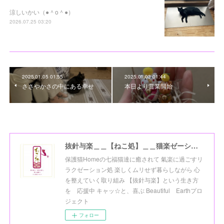
涼しいかい（●＾o＾●）
2026.07.25 03:20
2025.01.05 01:55
2025.01.03 01:44
ささやかさの中にある幸せ
本日より営業開始
抜針与楽＿＿【ねこ処】＿＿猫楽ゼーションHome☆
保護猫Homeの七福猫達に癒されて 氣楽に過ごすリ
ラクゼーション処 楽しくムリせず暮らしながら 心
を整えていく取り組み 【抜針与楽】という生き方
を 応援中 キャッ☆と、喜ぶ Beautiful Earthプロ
ジェクト
フォロー