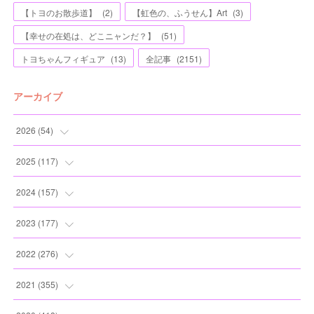
【トヨのお散歩道】
(
2
)
【虹色の、ふうせん】Art
(
3
)
【幸せの在処は、どこニャンだ？】
(
51
)
トヨちゃんフィギュア
(
13
)
全記事
(
2151
)
アーカイブ
2026
(
54
)
(
2
)
2025
(
117
)
(
5
)
(
11
)
2024
(
157
)
(
7
)
(
12
)
(
13
)
2023
(
177
)
(
11
)
(
12
)
(
13
)
(
20
)
2022
(
276
)
(
8
)
(
13
)
(
10
)
(
10
)
(
17
)
2021
(
355
)
(
6
)
(
6
)
(
13
)
(
11
)
(
16
)