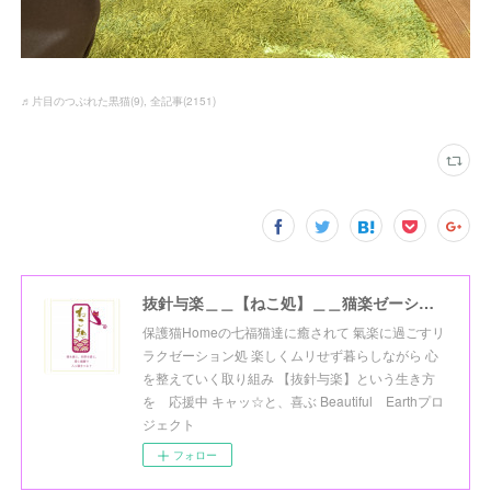
♬片目のつぶれた黒猫
(
9
)
全記事
(
2151
)
抜針与楽＿＿【ねこ処】＿＿猫楽ゼーションHome☆
保護猫Homeの七福猫達に癒されて 氣楽に過ごすリ
ラクゼーション処 楽しくムリせず暮らしながら 心
を整えていく取り組み 【抜針与楽】という生き方
を 応援中 キャッ☆と、喜ぶ Beautiful Earthプロ
ジェクト
フォロー