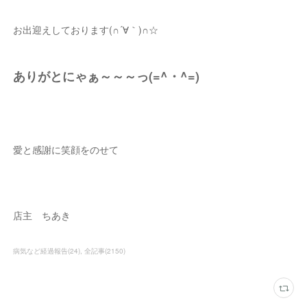
お出迎えしております(∩´∀｀)∩☆
ありがとにゃぁ～～～っ(=^・^=)
愛と感謝に笑顔をのせて
店主 ちあき
病気など経過報告
(
24
)
全記事
(
2150
)