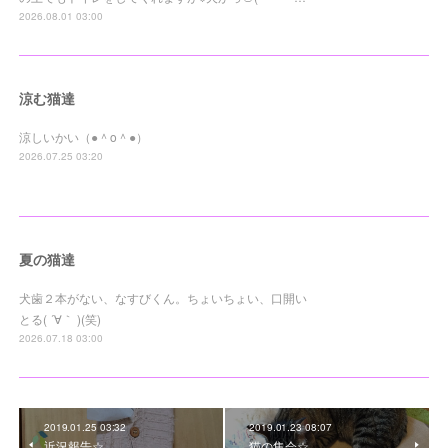
2026.08.01 03:00
涼む猫達
涼しいかい（●＾o＾●）
2026.07.25 03:20
夏の猫達
犬歯２本がない、なすびくん。ちょいちょい、口開い
とる( ´∀｀ )(笑)
2026.07.18 03:00
2019.01.25 03:32
2019.01.23 08:07
近況報告☆
猫の集会☆