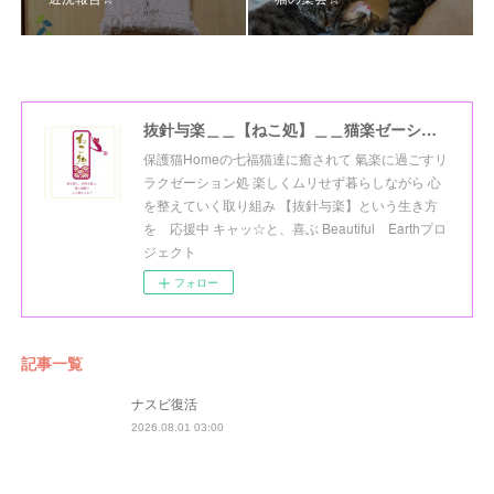
抜針与楽＿＿【ねこ処】＿＿猫楽ゼーションHome☆
保護猫Homeの七福猫達に癒されて 氣楽に過ごすリ
ラクゼーション処 楽しくムリせず暮らしながら 心
を整えていく取り組み 【抜針与楽】という生き方
を 応援中 キャッ☆と、喜ぶ Beautiful Earthプロ
ジェクト
フォロー
記事一覧
ナスビ復活
2026.08.01 03:00