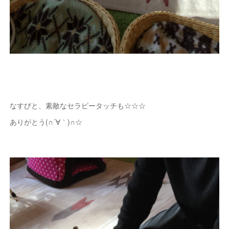
なすびと、素敵なセラピータッチも☆☆☆
ありがとう(∩´∀｀)∩☆