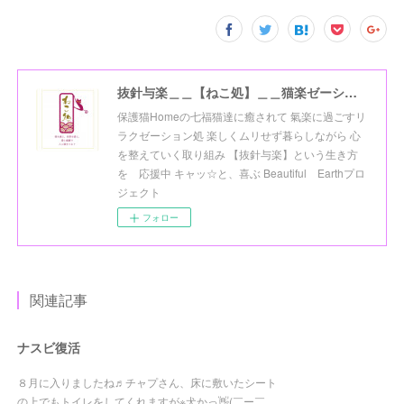
抜針与楽＿＿【ねこ処】＿＿猫楽ゼーションHome☆
保護猫Homeの七福猫達に癒されて 氣楽に過ごすリ
ラクゼーション処 楽しくムリせず暮らしながら 心
を整えていく取り組み 【抜針与楽】という生き方
を 応援中 キャッ☆と、喜ぶ Beautiful Earthプロ
ジェクト
フォロー
関連記事
ナスビ復活
８月に入りましたね♬チャプさん、床に敷いたシート
の上でもトイレをしてくれますが※犬かっ👋(￣ー￣…