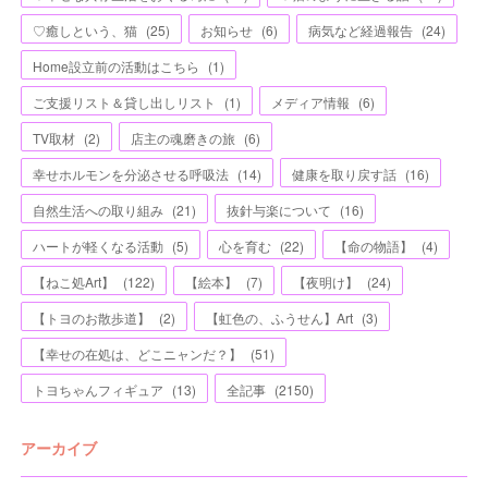
♡癒しという、猫
(
25
)
お知らせ
(
6
)
病気など経過報告
(
24
)
Home設立前の活動はこちら
(
1
)
ご支援リスト＆貸し出しリスト
(
1
)
メディア情報
(
6
)
TV取材
(
2
)
店主の魂磨きの旅
(
6
)
幸せホルモンを分泌させる呼吸法
(
14
)
健康を取り戻す話
(
16
)
自然生活への取り組み
(
21
)
抜針与楽について
(
16
)
ハートが軽くなる活動
(
5
)
心を育む
(
22
)
【命の物語】
(
4
)
【ねこ処Art】
(
122
)
【絵本】
(
7
)
【夜明け】
(
24
)
【トヨのお散歩道】
(
2
)
【虹色の、ふうせん】Art
(
3
)
【幸せの在処は、どこニャンだ？】
(
51
)
トヨちゃんフィギュア
(
13
)
全記事
(
2150
)
アーカイブ