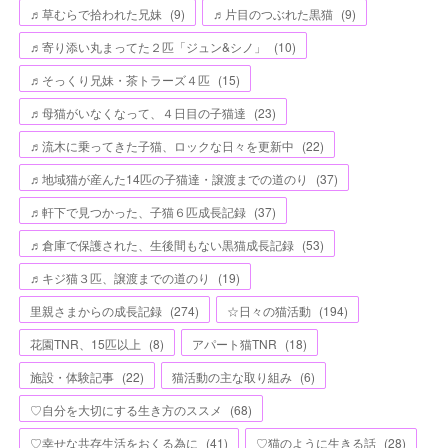
♬草むらで拾われた兄妹
(
9
)
♬片目のつぶれた黒猫
(
9
)
♬寄り添い丸まってた２匹「ジュン&シノ」
(
10
)
♬そっくり兄妹・茶トラーズ４匹
(
15
)
♬母猫がいなくなって、４日目の子猫達
(
23
)
♬流木に乗ってきた子猫、ロックな日々を更新中
(
22
)
♬地域猫が産んた14匹の子猫達・譲渡までの道のり
(
37
)
♬軒下で見つかった、子猫６匹成長記録
(
37
)
♬倉庫で保護された、生後間もない黒猫成長記録
(
53
)
♬キジ猫３匹、譲渡までの道のり
(
19
)
里親さまからの成長記録
(
274
)
☆日々の猫活動
(
194
)
花園TNR、15匹以上
(
8
)
アパート猫TNR
(
18
)
施設・体験記事
(
22
)
猫活動の主な取り組み
(
6
)
♡自分を大切にする生き方のススメ
(
68
)
♡幸せな共存生活をおくる為に
(
41
)
♡猫のように生きる話
(
28
)