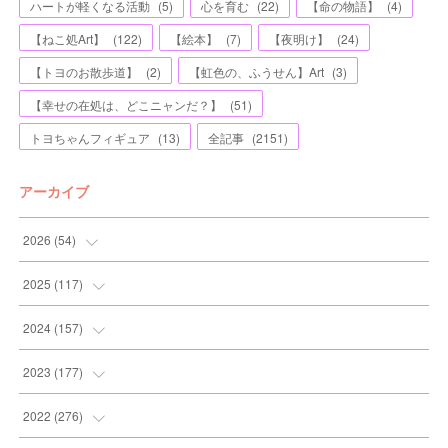
ハートが軽くなる活動
(
5
)
心を育む
(
22
)
【命の物語】
(
4
)
【ねこ処Art】
(
122
)
【絵本】
(
7
)
【夜明け】
(
24
)
【トヨのお散歩道】
(
2
)
【虹色の、ふうせん】Art
(
3
)
【幸せの在処は、どこニャンだ？】
(
51
)
トヨちゃんフィギュア
(
13
)
全記事
(
2151
)
アーカイブ
2026
(
54
)
(
2
)
2025
(
117
)
(
5
)
(
11
)
2024
(
157
)
(
7
)
(
12
)
(
13
)
2023
(
177
)
(
11
)
(
12
)
(
13
)
(
20
)
2022
(
276
)