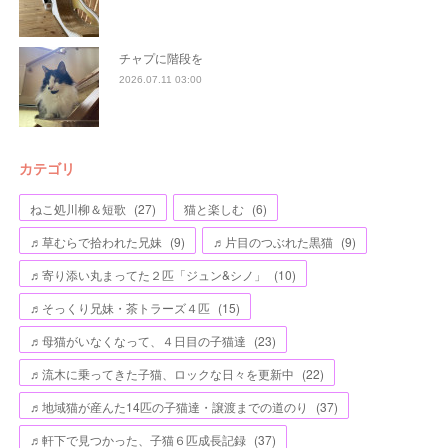
チャプに階段を
2026.07.11 03:00
カテゴリ
ねこ処川柳＆短歌
(
27
)
猫と楽しむ
(
6
)
♬草むらで拾われた兄妹
(
9
)
♬片目のつぶれた黒猫
(
9
)
♬寄り添い丸まってた２匹「ジュン&シノ」
(
10
)
♬そっくり兄妹・茶トラーズ４匹
(
15
)
♬母猫がいなくなって、４日目の子猫達
(
23
)
♬流木に乗ってきた子猫、ロックな日々を更新中
(
22
)
♬地域猫が産んた14匹の子猫達・譲渡までの道のり
(
37
)
♬軒下で見つかった、子猫６匹成長記録
(
37
)