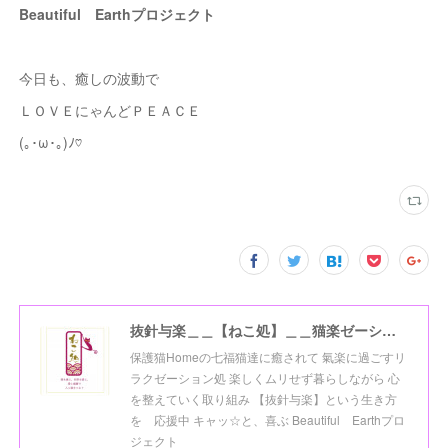
Beautiful Earthプロジェクト
今日も、癒しの波動で
ＬＯＶＥにゃんどＰＥＡＣＥ
(｡･ω･｡)ﾉ♡
抜針与楽＿＿【ねこ処】＿＿猫楽ゼーションHome☆
保護猫Homeの七福猫達に癒されて 氣楽に過ごすリ
ラクゼーション処 楽しくムリせず暮らしながら 心
を整えていく取り組み 【抜針与楽】という生き方
を 応援中 キャッ☆と、喜ぶ Beautiful Earthプロ
ジェクト