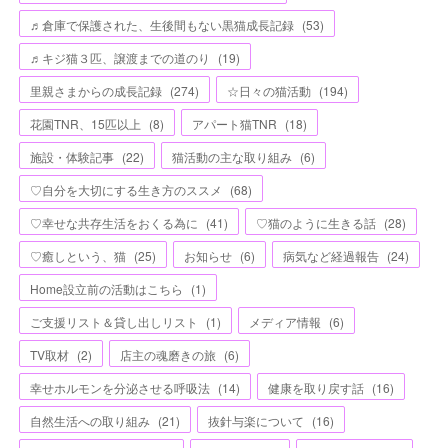
♬倉庫で保護された、生後間もない黒猫成長記録
(
53
)
♬キジ猫３匹、譲渡までの道のり
(
19
)
里親さまからの成長記録
(
274
)
☆日々の猫活動
(
194
)
花園TNR、15匹以上
(
8
)
アパート猫TNR
(
18
)
施設・体験記事
(
22
)
猫活動の主な取り組み
(
6
)
♡自分を大切にする生き方のススメ
(
68
)
♡幸せな共存生活をおくる為に
(
41
)
♡猫のように生きる話
(
28
)
♡癒しという、猫
(
25
)
お知らせ
(
6
)
病気など経過報告
(
24
)
Home設立前の活動はこちら
(
1
)
ご支援リスト＆貸し出しリスト
(
1
)
メディア情報
(
6
)
TV取材
(
2
)
店主の魂磨きの旅
(
6
)
幸せホルモンを分泌させる呼吸法
(
14
)
健康を取り戻す話
(
16
)
自然生活への取り組み
(
21
)
抜針与楽について
(
16
)