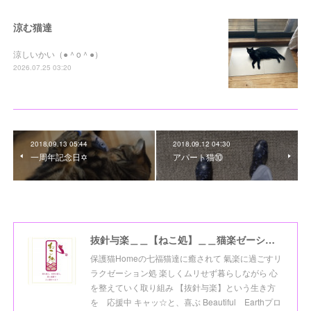
涼む猫達
涼しいかい（●＾o＾●）
2026.07.25 03:20
2018.09.13 05:44
2018.09.12 04:30
一周年記念日✡
アパート猫⑩
抜針与楽＿＿【ねこ処】＿＿猫楽ゼーションHome☆
保護猫Homeの七福猫達に癒されて 氣楽に過ごすリ
ラクゼーション処 楽しくムリせず暮らしながら 心
を整えていく取り組み 【抜針与楽】という生き方
を 応援中 キャッ☆と、喜ぶ Beautiful Earthプロ