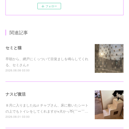
フォロー
関連記事
セミと猫
早朝から、網戸にくっついて目覚ましを鳴らしてくれ
る、セミさん♬
2026.08.08 03:00
ナスビ復活
８月に入りましたね♬チャプさん、床に敷いたシート
の上でもトイレをしてくれますが※犬かっ👋(￣ー￣…
2026.08.01 03:00