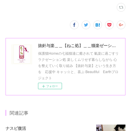
抜針与楽＿＿【ねこ処】＿＿猫楽ゼーションHome☆
保護猫Homeの七福猫達に癒されて 氣楽に過ごすリ
ラクゼーション処 楽しくムリせず暮らしながら 心
を整えていく取り組み 【抜針与楽】という生き方
を 応援中 キャッ☆と、喜ぶ Beautiful Earthプロ
ジェクト
フォロー
関連記事
ナスビ復活