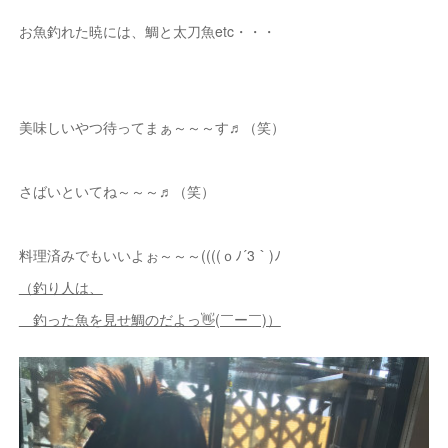
お魚釣れた暁には、鯛と太刀魚etc・・・
美味しいやつ待ってまぁ～～～す♬（笑）
さばいといてね～～～♬（笑）
料理済みでもいいよぉ～～～((((ｏﾉ´3｀)ﾉ
（釣り人は、
釣った魚を見せ鯛のだよっ👋(￣ー￣)）