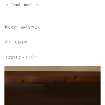
m(__)mm(__)mm(__)m
愛と感謝に笑顔をのせて
店主 ちあき✡
はははははっ（＾◇＾）