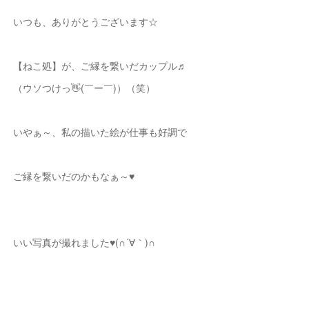
いつも、ありがとうございます☆
【ねこ処】が、ご縁を繋いだカップル♬
（ウソつけっ👋(￣ー￣)）（笑）
いやぁ～、私の描いた絵が仕事も好調で
ご縁を繋いだのかもなぁ～♥
いい写真が撮れました♥(∩´∀｀)∩