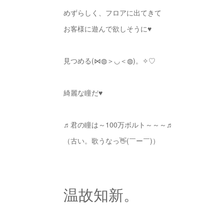
めずらしく、フロアに出てきて
お客様に遊んで欲しそうに♥
見つめる(⋈◍＞◡＜◍)。✧♡
綺麗な瞳だ♥
♬君の瞳は～100万ボルト～～～♬
（古い。歌うなっ👋(￣ー￣)）
温故知新。