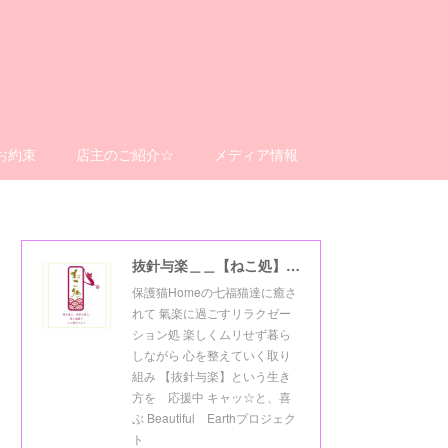
お約束
店主のご紹介☆
メディア情報
抜針与楽＿＿【ねこ処】＿＿猫楽ゼーションHome☆
保護猫Homeの七福猫達に癒さ
れて 氣楽に過ごすリラクゼー
ション処 楽しくムリせず暮ら
しながら 心を整えていく取り
組み 【抜針与楽】という生き
方を 応援中 キャッ☆と、喜
ぶ Beautiful Earthプロジェク
ト