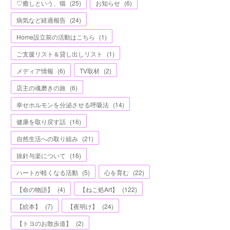
♡癒しという、猫
(
25
)
お知らせ
(
6
)
病気など経過報告
(
24
)
Home設立前の活動はこちら
(
1
)
ご支援リスト＆貸し出しリスト
(
1
)
メディア情報
(
6
)
TV取材
(
2
)
店主の魂磨きの旅
(
6
)
幸せホルモンを分泌させる呼吸法
(
14
)
健康を取り戻す話
(
16
)
自然生活への取り組み
(
21
)
抜針与楽について
(
16
)
ハートが軽くなる活動
(
5
)
心を育む
(
22
)
【命の物語】
(
4
)
【ねこ処Art】
(
122
)
【絵本】
(
7
)
【夜明け】
(
24
)
【トヨのお散歩道】
(
2
)