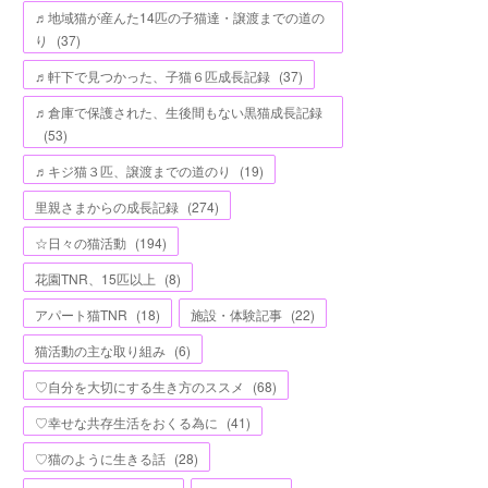
♬地域猫が産んた14匹の子猫達・譲渡までの道の
り
(
37
)
♬軒下で見つかった、子猫６匹成長記録
(
37
)
♬倉庫で保護された、生後間もない黒猫成長記録
(
53
)
♬キジ猫３匹、譲渡までの道のり
(
19
)
里親さまからの成長記録
(
274
)
☆日々の猫活動
(
194
)
花園TNR、15匹以上
(
8
)
アパート猫TNR
(
18
)
施設・体験記事
(
22
)
猫活動の主な取り組み
(
6
)
♡自分を大切にする生き方のススメ
(
68
)
♡幸せな共存生活をおくる為に
(
41
)
♡猫のように生きる話
(
28
)