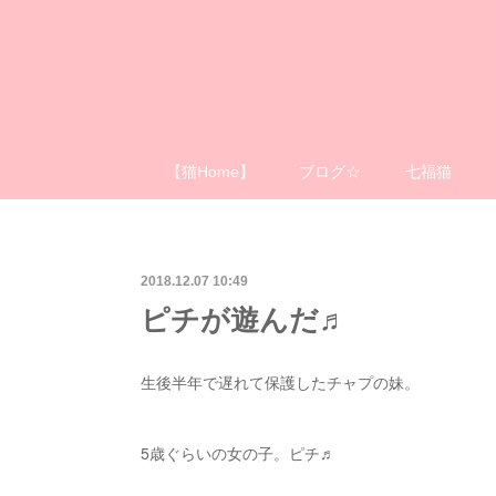
【猫Home】
ブログ☆
七福猫
2018.12.07 10:49
ピチが遊んだ♬
生後半年で遅れて保護したチャプの妹。
5歳ぐらいの女の子。ピチ♬