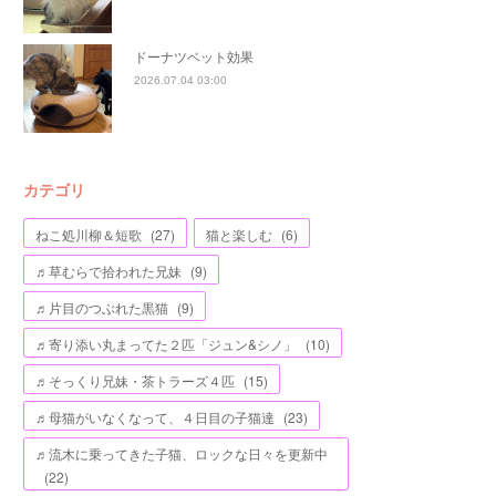
ドーナツベット効果
2026.07.04 03:00
カテゴリ
ねこ処川柳＆短歌
(
27
)
猫と楽しむ
(
6
)
♬草むらで拾われた兄妹
(
9
)
♬片目のつぶれた黒猫
(
9
)
♬寄り添い丸まってた２匹「ジュン&シノ」
(
10
)
♬そっくり兄妹・茶トラーズ４匹
(
15
)
♬母猫がいなくなって、４日目の子猫達
(
23
)
♬流木に乗ってきた子猫、ロックな日々を更新中
(
22
)