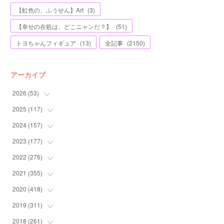
【虹色の、ふうせん】Art
(
3
)
【幸せの在処は、どこニャンだ？】
(
51
)
トヨちゃんフィギュア
(
13
)
全記事
(
2150
)
アーカイブ
2026
(
53
)
2025
(
117
(
1
)
)
(
5
)
2024
(
157
(
11
)
)
(
7
)
(
12
)
2023
(
177
(
13
)
)
(
11
)
(
12
)
(
13
)
2022
(
276
(
20
)
)
(
8
)
(
13
)
(
10
)
(
10
)
2021
(
355
(
17
)
)
(
6
)
(
6
)
(
13
)
(
11
)
(
16
)
2020
(
418
(
19
)
)
(
8
)
(
5
)
(
11
)
(
13
)
(
21
)
(
12
)
2019
(
311
(
44
)
)
(
7
)
(
3
)
(
11
)
(
15
)
(
21
)
(
16
)
(
59
)
2018
(
261
(
25
)
)